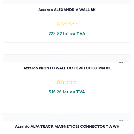
a
OUT OF STOCK
0
Azzardo ALEXANDRIA WALL BK
d
i
n
5
E
228.82
lei
cu TVA
v
a
l
u
a
t
VEZI RAPID
l
a
OUT OF STOCK
0
Azzardo PRONTO WALL CCT SWITCH 60 IP44 BK
d
i
n
5
E
516.26
lei
cu TVA
v
a
l
u
a
t
VEZI RAPID
l
a
OUT OF STOCK
0
Azzardo ALFA TRACK MAGNETIC52 CONNECTOR T A WH
d
i