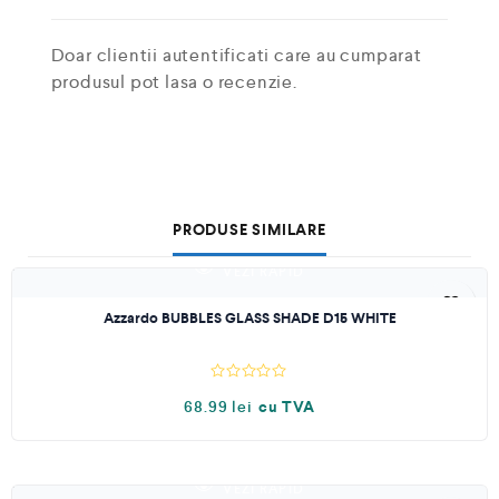
Doar clientii autentificati care au cumparat
produsul pot lasa o recenzie.
PRODUSE SIMILARE
VEZI RAPID
OUT OF STOCK
Azzardo BUBBLES GLASS SHADE D15 WHITE
E
68.99
lei
cu TVA
v
a
l
u
a
t
VEZI RAPID
l