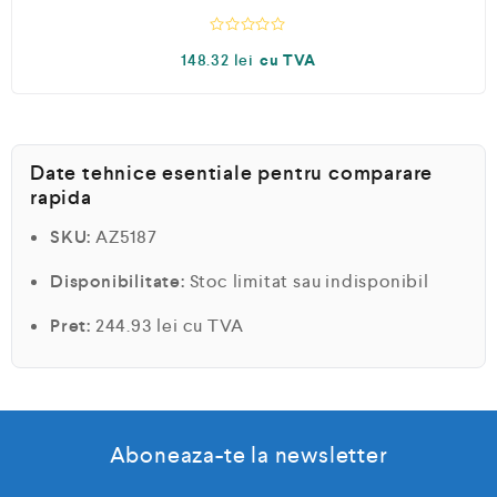
n
5
E
148.32
lei
cu TVA
v
a
l
u
a
t
l
a
Date tehnice esentiale pentru comparare
0
rapida
d
i
n
SKU:
AZ5187
5
Disponibilitate:
Stoc limitat sau indisponibil
Pret:
244.93 lei cu TVA
Aboneaza-te la newsletter