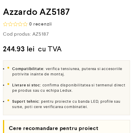
Azzardo AZ5187
0
recenzii
E
Cod produs:
AZ5187
v
a
l
244.93
lei
cu TVA
u
a
t
l
Compatibilitate:
verifica tensiunea, puterea si accesoriile
a
potrivite inainte de montaj.
0
d
Livrare si stoc:
confirma disponibilitatea si termenul direct
i
pe produs sau cu echipa Ledux.
n
5
Suport tehnic:
pentru proiecte cu banda LED, profile sau
surse, poti cere verificarea combinatiei.
Cere recomandare pentru proiect