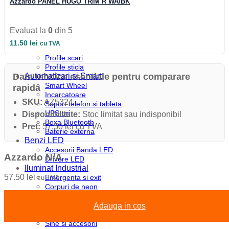
Azzardo PANEL HUGO TRIM R WA/BK
Profile colt
Profile incastrate
Profile LED aparente
Profile pardoseala
Evaluat la
0
din 5
Profile plinta
11.50
lei
cu TVA
Profile rotunde
Profile scari
Profile sticla
Automatizari si Smart
Date tehnice esentiale pentru comparare
Smart Wheel
rapida
Incarcatoare
SKU:
AZ5324
Suport telefon si tableta
UPS-uri
Disponibilitate:
Stoc limitat sau indisponibil
Boxa Bluetooth
Pret:
57.50 lei cu TVA
Baterie externa
Benzi LED
Accesorii Banda LED
Azzardo N/A
Drivere LED
Iluminat Industrial
57.50
lei
Emergenta si exit
cu TVA
Corpuri de neon
Corpuri liniare
Corpuri pe sina
Adauga in cos
Corpuri etanse
Sine si accesorii