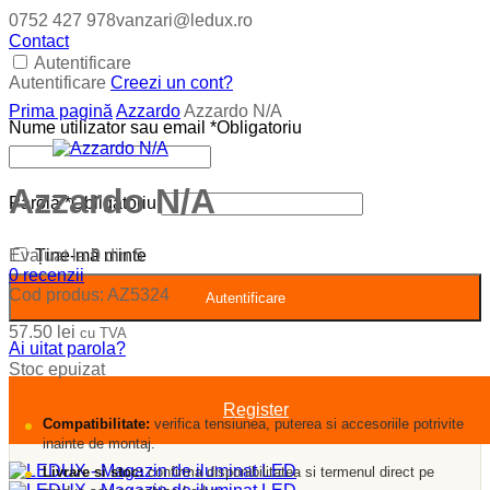
0752 427 978
vanzari@ledux.ro
Contact
Autentificare
Autentificare
Creezi un cont?
Prima pagină
Azzardo
Azzardo N/A
Nume utilizator sau email
*
Obligatoriu
Azzardo N/A
Parolă
*
Obligatoriu
Evaluat la
0
din 5
Ține-mă minte
0
recenzii
Cod produs:
AZ5324
Autentificare
57.50
lei
cu TVA
Ai uitat parola?
Stoc epuizat
Register
Compatibilitate:
verifica tensiunea, puterea si accesoriile potrivite
inainte de montaj.
Livrare si stoc:
confirma disponibilitatea si termenul direct pe