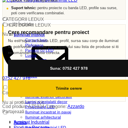
produs sau cu echipa Ledux.
Suport tehnic:
pentru proiecte cu banda LED, profile sau surse,
poti cere verificarea combinatiei.
CATEGORII LEDUX
Coș (
0
)
Închide
CATEGORII LEDUX
Cere recomandare pentru proiect
Nu ai produse in cos.
Iluminat Interior
Corpuri baie
Nu esti sigur ce banda LED, profil, sursa sau corp de iluminat
Plafoniere
se potriveste? Trimite poza spatiului sau lista de produse si iti
Panouri cu LED
recomandam solutia corecta.
Lustre
Spoturi LED
Candelabre
Suna: 0752 427 978
Aplici
Veioze
0752 427 978
Corpuri incastrate
vanzari@ledux.ro
Lampi de veghe
0
0.00
lei
Trimite cerere
Iluminat Exterior
Coș (
0
)
Închide
Iluminat exterior decorativ
Lampi si instalatii decor
Nu ai produse in cos.
Cod produs:
AZ5324
Categorie:
Azzardo
Proiectoare LED
Partajează :
Iluminat incastrat in pavaj
Iluminat arhitectural
Iluminat Industrial
Acasa
Produse Recente
Iluminat Industrial LED