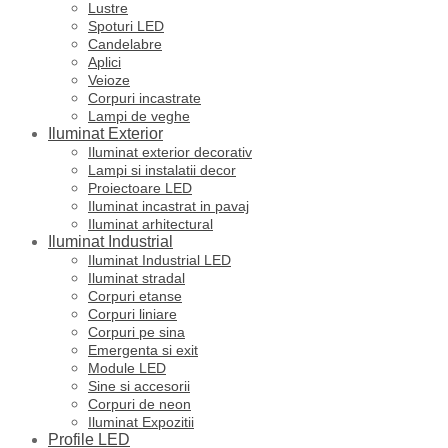
Lustre
Spoturi LED
Candelabre
Aplici
Veioze
Corpuri incastrate
Lampi de veghe
Iluminat Exterior
Iluminat exterior decorativ
Lampi si instalatii decor
Proiectoare LED
Iluminat incastrat in pavaj
Iluminat arhitectural
Iluminat Industrial
Iluminat Industrial LED
Iluminat stradal
Corpuri etanse
Corpuri liniare
Corpuri pe sina
Emergenta si exit
Module LED
Sine si accesorii
Corpuri de neon
Iluminat Expozitii
Profile LED