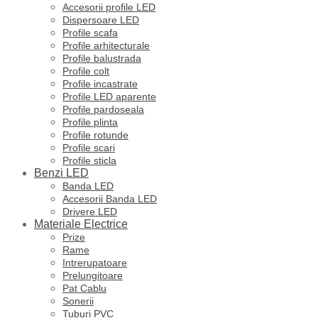
Accesorii profile LED
Dispersoare LED
Profile scafa
Profile arhitecturale
Profile balustrada
Profile colt
Profile incastrate
Profile LED aparente
Profile pardoseala
Profile plinta
Profile rotunde
Profile scari
Profile sticla
Benzi LED
Banda LED
Accesorii Banda LED
Drivere LED
Materiale Electrice
Prize
Rame
Intrerupatoare
Prelungitoare
Pat Cablu
Sonerii
Tuburi PVC