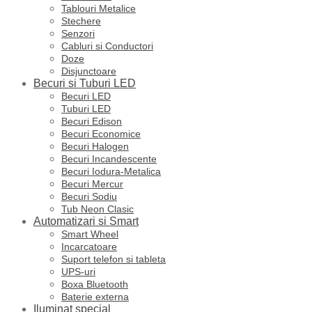
Tablouri Metalice
Stechere
Senzori
Cabluri si Conductori
Doze
Disjunctoare
Becuri si Tuburi LED
Becuri LED
Tuburi LED
Becuri Edison
Becuri Economice
Becuri Halogen
Becuri Incandescente
Becuri Iodura-Metalica
Becuri Mercur
Becuri Sodiu
Tub Neon Clasic
Automatizari si Smart
Smart Wheel
Incarcatoare
Suport telefon si tableta
UPS-uri
Boxa Bluetooth
Baterie externa
Iluminat special