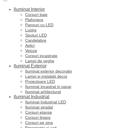
Iluminat Interior
Corpuri baie
Plafoniere
Panouri cu LED
Lustre
Spoturi LED
Candelabre
Aplici
Veioze
Corpuri incastrate
Lampi de veghe
Iluminat Exterior
Iluminat exterior decorativ
Lampi si instalatii decor
Proiectoare LED
Iluminat incastrat in pavaj
Iluminat arhitectural
Iluminat Industrial
Iluminat Industrial LED
Iluminat stradal
Corpuri etanse
Corpuri liniare
Corpuri pe sina
Emergenta si exit