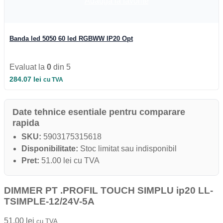
Adauga la favorite
Iluminat Industrial
Iluminat Industrial
Iluminat Industrial LED
Iluminat stradal
Iluminat Industrial
Banda led 5050 60 led RGBWW IP20 Opt
Iluminat Expozitii
Module LED
Automatizari si Smart
Evaluat la
0
din 5
284.07
lei
cu TVA
Date tehnice esentiale pentru comparare
rapida
SKU:
5903175315618
Disponibilitate:
Stoc limitat sau indisponibil
Pret:
51.00 lei cu TVA
DIMMER PT .PROFIL TOUCH SIMPLU ip20 LL-
TSIMPLE-12/24V-5A
51.00
lei
cu TVA