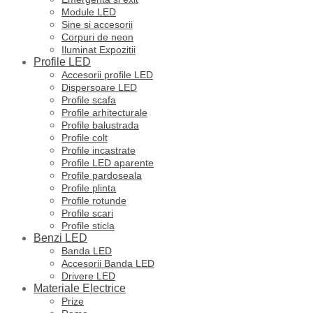
Module LED
Sine si accesorii
Corpuri de neon
Iluminat Expozitii
Profile LED
Accesorii profile LED
Dispersoare LED
Profile scafa
Profile arhitecturale
Profile balustrada
Profile colt
Profile incastrate
Profile LED aparente
Profile pardoseala
Profile plinta
Profile rotunde
Profile scari
Profile sticla
Benzi LED
Banda LED
Accesorii Banda LED
Drivere LED
Materiale Electrice
Prize