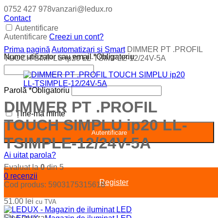
0752 427 978
vanzari@ledux.ro
Contact
Autentificare
Autentificare
Creezi un cont?
Prima pagină
Automatizari si Smart
DIMMER PT .PROFIL
Nume utilizator sau email
*
Obligatoriu
TOUCH SIMPLU ip20 LL-TSIMPLE-12/24V-5A
Parolă
*
Obligatoriu
DIMMER PT .PROFIL
Ține-mă minte
TOUCH SIMPLU ip20 LL-
Autentificare
TSIMPLE-12/24V-5A
Ai uitat parola?
Evaluat la
0
din 5
0
recenzii
Register
Cod produs:
5903175315618
51.00
lei
cu TVA
Stoc epuizat