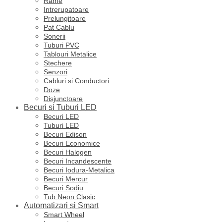
Rame
Intrerupatoare
Prelungitoare
Pat Cablu
Sonerii
Tuburi PVC
Tablouri Metalice
Stechere
Senzori
Cabluri si Conductori
Doze
Disjunctoare
Becuri si Tuburi LED
Becuri LED
Tuburi LED
Becuri Edison
Becuri Economice
Becuri Halogen
Becuri Incandescente
Becuri Iodura-Metalica
Becuri Mercur
Becuri Sodiu
Tub Neon Clasic
Automatizari si Smart
Smart Wheel