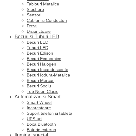
Tablouri Metalice
Stechere
Senzori
Cabluri si Conductori
Doze
Disjunctoare
Becuri si Tuburi LED
Becuri LED
Tuburi LED
Becuri Edison
Becuri Economice
Becuri Halogen
Becuri Incandescente
Becuri Iodura-Metalica
Becuri Mercur
Becuri Sodiu
Tub Neon Clasic
Automatizari si Smart
Smart Wheel
Incarcatoare
Suport telefon si tableta
UPS-uri
Boxa Bluetooth
Baterie externa
Iluminat special