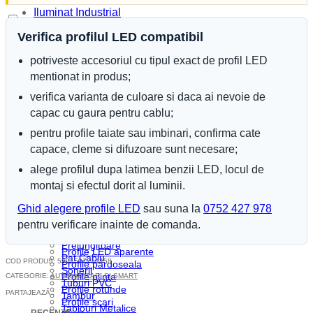
Iluminat arhitectural
Iluminat Industrial
Iluminat Industrial LED
Verifica profilul LED compatibil
Iluminat stradal
Acasa
Corpuri etanse
Produse Recente
potriveste accesoriul cu tipul exact de profil LED
Corpuri liniare
Contact
Corpuri pe sina
mentionat in produs;
Categorii
Emergenta si exit
Corpuri baie
verifica varianta de culoare si daca ai nevoie de
Module LED
Corpuri LED
capac cu gaura pentru cablu;
Sine si accesorii
Blog
Corpuri de neon
Iluminat special
pentru profile taiate sau imbinari, confirma cate
Iluminat Expozitii
Iluminat Craciun
capace, cleme si difuzoare sunt necesare;
Profile LED
Iluminat Exterior
Accesorii profile LED
alege profilul dupa latimea benzii LED, locul de
Iluminat exterior decorativ
Dispersoare LED
Lampi si instalatii decor
montaj si efectul dorit al luminii.
Profile scafa
Proiectoare LED
Profile arhitecturale
Iluminat incastrat in pavaj
Ghid alegere profile LED
sau suna la
0752 427 978
Profile balustrada
Iluminat arhitectural
pentru verificare inainte de comanda.
Profile colt
Materiale Electrice
Profile incastrate
Prelungitoare
Profile LED aparente
Pat Cablu
COD PRODUS:
5901597214458
Profile pardoseala
Sonerii
Profile plinta
CATEGORIE:
AUTOMATIZARI SI SMART
Tuburi PVC
Profile rotunde
PARTAJEAZĂ :
Tambur
Profile scari
Tablouri Metalice
RECENZII