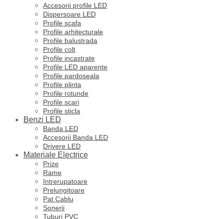
Accesorii profile LED
Dispersoare LED
Profile scafa
Profile arhitecturale
Profile balustrada
Profile colt
Profile incastrate
Profile LED aparente
Profile pardoseala
Profile plinta
Profile rotunde
Profile scari
Profile sticla
Benzi LED
Banda LED
Accesorii Banda LED
Drivere LED
Materiale Electrice
Prize
Rame
Intrerupatoare
Prelungitoare
Pat Cablu
Sonerii
Tuburi PVC