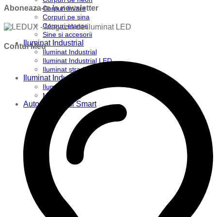
Aboneaza-te la newsletter
Corpuri liniare
Corpuri pe sina
Corpuri etanse
Sine si accesorii
Iluminat Industrial
Contul Meu
Iluminat Industrial
Iluminat Industrial LED
Iluminat stradal
Iluminat Industrial
Iluminat Expozitii
Module LED
Automatizari si Smart