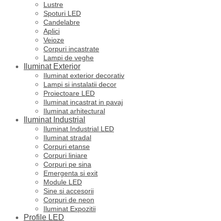
Lustre
Spoturi LED
Candelabre
Aplici
Veioze
Corpuri incastrate
Lampi de veghe
Iluminat Exterior
Iluminat exterior decorativ
Lampi si instalatii decor
Proiectoare LED
Iluminat incastrat in pavaj
Iluminat arhitectural
Iluminat Industrial
Iluminat Industrial LED
Iluminat stradal
Corpuri etanse
Corpuri liniare
Corpuri pe sina
Emergenta si exit
Module LED
Sine si accesorii
Corpuri de neon
Iluminat Expozitii
Profile LED