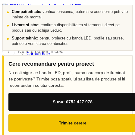
Compatibilitate:
verifica tensiunea, puterea si accesoriile potrivite
inainte de montaj.
Livrare si stoc:
confirma disponibilitatea si termenul direct pe
produs sau cu echipa Ledux.
CATEGORII LEDUX
Coș (
0
)
Închide
CATEGORII LEDUX
Suport tehnic:
pentru proiecte cu banda LED, profile sau surse,
poti cere verificarea combinatiei.
Iluminat Interior
Nu ai produse in cos.
Corpuri baie
Plafoniere
Cere recomandare pentru proiect
Panouri cu LED
Lustre
Nu esti sigur ce banda LED, profil, sursa sau corp de iluminat
Spoturi LED
se potriveste? Trimite poza spatiului sau lista de produse si iti
Candelabre
recomandam solutia corecta.
Aplici
Veioze
Corpuri incastrate
0752 427 978
Suna: 0752 427 978
Lampi de veghe
vanzari@ledux.ro
Iluminat Exterior
0
0.00
lei
Iluminat exterior decorativ
Coș (
0
)
Închide
Lampi si instalatii decor
Trimite cerere
Proiectoare LED
Iluminat incastrat in pavaj
Nu ai produse in cos.