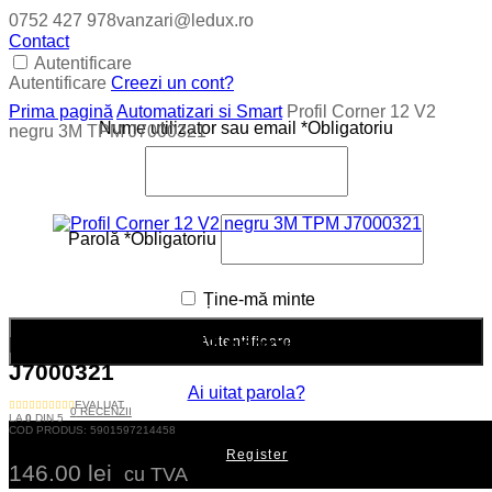
0752 427 978
vanzari@ledux.ro
Contact
Autentificare
Autentificare
Creezi un cont?
Prima pagină
Automatizari si Smart
Profil Corner 12 V2
Nume utilizator sau email
*
Obligatoriu
negru 3M TPM J7000321
Parolă
*
Obligatoriu
Ține-mă minte
Profil Corner 12 V2 negru 3M TPM
Autentificare
J7000321
Ai uitat parola?
EVALUAT
0
RECENZII
LA
0
DIN 5
COD PRODUS:
5901597214458
Register
146.00
lei
cu TVA