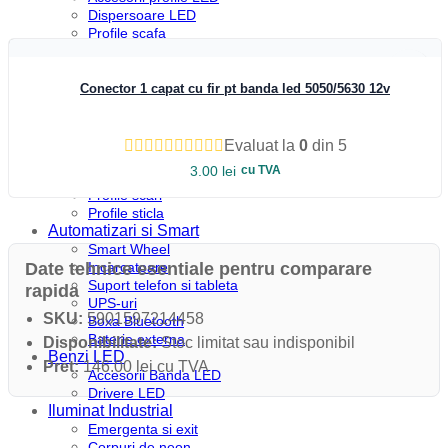
Dispersoare LED
Vezi rapid
Profile scafa
Profile arhitecturale
Profile balustrada
Profile colt
Conector 1 capat cu fir pt banda led 5050/5630 12v
Profile incastrate
Profile LED aparente
Profile pardoseala
Evaluat la
0
din 5
Profile plinta
3.00
lei
cu TVA
Profile rotunde
Profile scari
Profile sticla
Automatizari si Smart
Smart Wheel
Date tehnice esentiale pentru comparare
Incarcatoare
Suport telefon si tableta
rapida
UPS-uri
SKU:
5901597214458
Boxa Bluetooth
Baterie externa
Disponibilitate:
Stoc limitat sau indisponibil
Benzi LED
Pret:
146.00 lei cu TVA
Accesorii Banda LED
Drivere LED
Iluminat Industrial
Emergenta si exit
Corpuri de neon