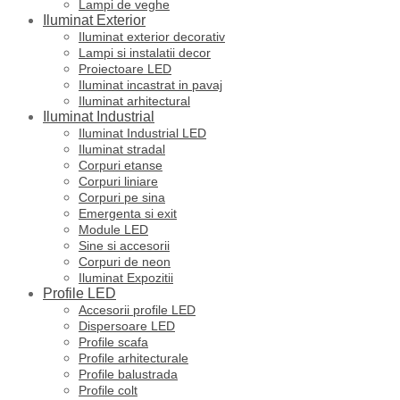
Lampi de veghe
Iluminat Exterior
Iluminat exterior decorativ
Lampi si instalatii decor
Proiectoare LED
Iluminat incastrat in pavaj
Iluminat arhitectural
Iluminat Industrial
Iluminat Industrial LED
Iluminat stradal
Corpuri etanse
Corpuri liniare
Corpuri pe sina
Emergenta si exit
Module LED
Sine si accesorii
Corpuri de neon
Iluminat Expozitii
Profile LED
Accesorii profile LED
Dispersoare LED
Profile scafa
Profile arhitecturale
Profile balustrada
Profile colt