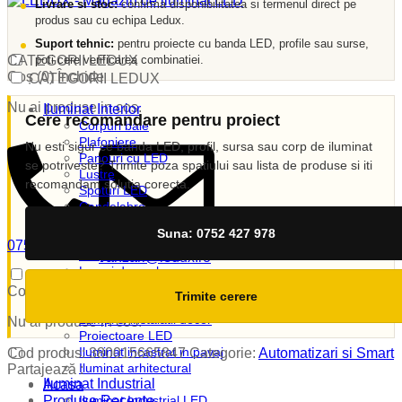
Livrare si stoc:
confirma disponibilitatea si termenul direct pe
produs sau cu echipa Ledux.
Suport tehnic:
pentru proiecte cu banda LED, profile sau surse,
poti cere verificarea combinatiei.
CATEGORII LEDUX
Coș (
0
)
Închide
CATEGORII LEDUX
Nu ai produse in cos.
Iluminat Interior
Cere recomandare pentru proiect
Corpuri baie
Plafoniere
Nu esti sigur ce banda LED, profil, sursa sau corp de iluminat
Panouri cu LED
se potriveste? Trimite poza spatiului sau lista de produse si iti
Lustre
recomandam solutia corecta.
Spoturi LED
Candelabre
Aplici
Suna: 0752 427 978
Veioze
0752 427 978
Corpuri incastrate
vanzari@ledux.ro
Lampi de veghe
0
0.00
lei
Iluminat Exterior
Coș (
0
)
Închide
Trimite cerere
Iluminat exterior decorativ
Lampi si instalatii decor
Nu ai produse in cos.
Proiectoare LED
Iluminat incastrat in pavaj
Cod produs:
380015665847
Categorie:
Automatizari si Smart
Iluminat arhitectural
Partajează :
Iluminat Industrial
Acasa
Produse Recente
Iluminat Industrial LED