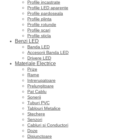
Profile incastrate
Profile LED aparente
Profile pardoseala
Profile plinta
Profile rotunde
Profile scari
Profile sticla
Benzi LED
Banda LED
Accesorii Banda LED
Drivere LED
Materiale Electrice
Prize
Rame
Intrerupatoare
Prelungitoare
Pat Cablu
Sonerii
Tuburi PVC
Tablouri Metalice
Stechere
Senzori
Cabluri si Conductori
Doze
Disjunctoare