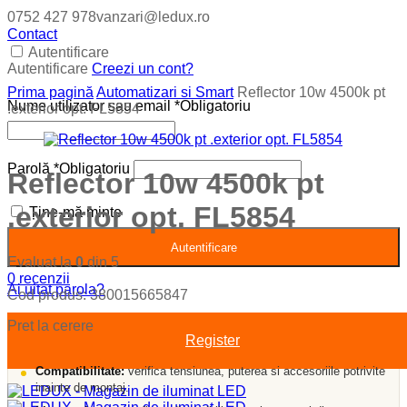
0752 427 978
vanzari@ledux.ro
Contact
Autentificare
Autentificare
Creezi un cont?
Prima pagină
Automatizari si Smart
Reflector 10w 4500k pt
Nume utilizator sau email
*
Obligatoriu
.exterior opt. FL5854
Parolă
*
Obligatoriu
Reflector 10w 4500k pt
.exterior opt. FL5854
Ține-mă minte
Autentificare
Evaluat la
0
din 5
0
recenzii
Ai uitat parola?
Cod produs:
380015665847
Pret la cerere
Register
Compatibilitate:
verifica tensiunea, puterea si accesoriile potrivite
inainte de montaj.