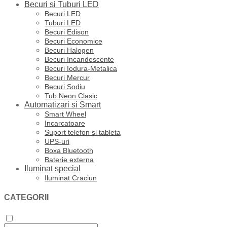
Becuri si Tuburi LED
Becuri LED
Tuburi LED
Becuri Edison
Becuri Economice
Becuri Halogen
Becuri Incandescente
Becuri Iodura-Metalica
Becuri Mercur
Becuri Sodiu
Tub Neon Clasic
Automatizari si Smart
Smart Wheel
Incarcatoare
Suport telefon si tableta
UPS-uri
Boxa Bluetooth
Baterie externa
Iluminat special
Iluminat Craciun
CATEGORII