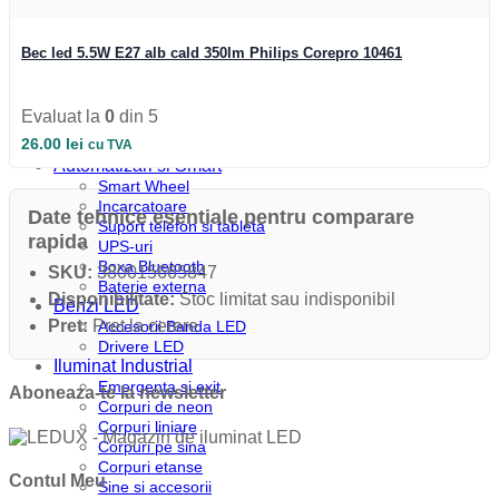
Profile colt
Profile incastrate
Profile LED aparente
Bec led 5.5W E27 alb cald 350lm Philips Corepro 10461
Profile pardoseala
Profile plinta
Profile rotunde
Evaluat la
0
din 5
Profile scari
26.00
lei
Profile sticla
cu TVA
Automatizari si Smart
Smart Wheel
Incarcatoare
Date tehnice esentiale pentru comparare
Suport telefon si tableta
rapida
UPS-uri
Boxa Bluetooth
SKU:
380015665847
Baterie externa
Disponibilitate:
Stoc limitat sau indisponibil
Benzi LED
Pret:
Pret la cerere
Accesorii Banda LED
Drivere LED
Iluminat Industrial
Emergenta si exit
Aboneaza-te la newsletter
Corpuri de neon
Corpuri liniare
Corpuri pe sina
Corpuri etanse
Contul Meu
Sine si accesorii