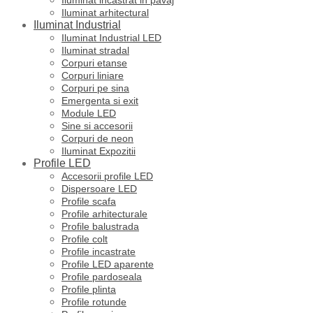
Iluminat incastrat in pavaj
Iluminat arhitectural
Iluminat Industrial
Iluminat Industrial LED
Iluminat stradal
Corpuri etanse
Corpuri liniare
Corpuri pe sina
Emergenta si exit
Module LED
Sine si accesorii
Corpuri de neon
Iluminat Expozitii
Profile LED
Accesorii profile LED
Dispersoare LED
Profile scafa
Profile arhitecturale
Profile balustrada
Profile colt
Profile incastrate
Profile LED aparente
Profile pardoseala
Profile plinta
Profile rotunde