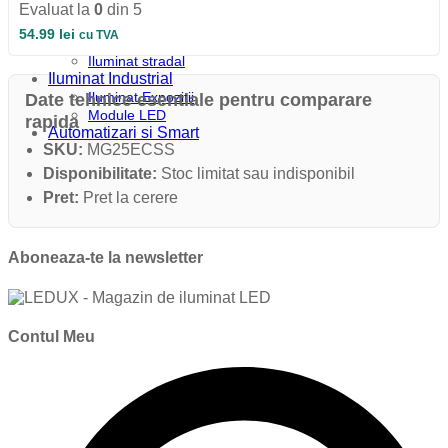
Iluminat Industrial
Evaluat la
0
din 5
Iluminat Industrial
54.99
lei
cu TVA
Iluminat Industrial LED
Iluminat stradal
Iluminat Industrial
Iluminat Expozitii
Date tehnice esentiale pentru comparare
Module LED
rapida
Automatizari si Smart
SKU:
MG25ECSS
Disponibilitate:
Stoc limitat sau indisponibil
Pret:
Pret la cerere
Aboneaza-te la newsletter
Contul Meu