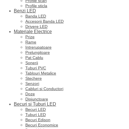
Profile scari
Profile sticla
Benzi LED
Banda LED
Accesorii Banda LED
Drivere LED
Materiale Electrice
Prize
Rame
Intrerupatoare
Prelungitoare
Pat Cablu
Sonerii
Tuburi PVC
Tablouri Metalice
Stechere
Senzori
Cabluri si Conductori
Doze
Disjunctoare
Becuri si Tuburi LED
Becuri LED
Tuburi LED
Becuri Edison
Becuri Economice