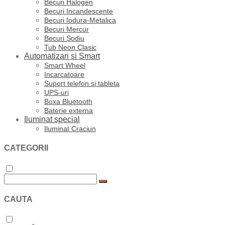
Becuri Halogen
Becuri Incandescente
Becuri Iodura-Metalica
Becuri Mercur
Becuri Sodiu
Tub Neon Clasic
Automatizari si Smart
Smart Wheel
Incarcatoare
Suport telefon si tableta
UPS-uri
Boxa Bluetooth
Baterie externa
Iluminat special
Iluminat Craciun
CATEGORII
CAUTA