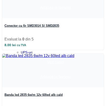
Profile colt
Profile incastrate
Adauga la favorite
Profile LED aparente
Profile pardoseala
Profile plinta
Profile rotunde
Conector cu fir SMD3014 SI SMD2835
Profile scari
Profile sticla
Automatizari si Smart
Evaluat la
0
din 5
Smart Wheel
Incarcatoare
8.00
lei
cu TVA
Suport telefon si tableta
UPS-uri
Boxa Bluetooth
Baterie externa
Vezi rapid
Benzi LED
Accesorii Banda LED
Drivere LED
Adauga la favorite
Iluminat Industrial
Emergenta si exit
Corpuri de neon
Corpuri liniare
Corpuri pe sina
Banda led 2835 6w/m 12v 60led alb cald
Corpuri etanse
Sine si accesorii