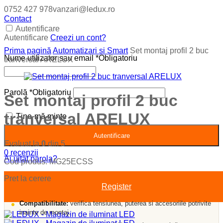
0752 427 978
vanzari@ledux.ro
Contact
Autentificare
Autentificare
Creezi un cont?
Prima pagină
Automatizari si Smart
Set montaj profil 2 buc
Nume utilizator sau email
*
Obligatoriu
tranversal ARELUX
Parolă
*
Obligatoriu
Set montaj profil 2 buc
tranversal ARELUX
Ține-mă minte
Autentificare
Evaluat la
0
din 5
0
recenzii
Ai uitat parola?
Cod produs:
MG25ECSS
Pret la cerere
Register
Compatibilitate:
verifica tensiunea, puterea si accesoriile potrivite
inainte de montaj.