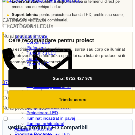
Livrare si stoc:
confirma disponibilitatea si termenul direct pe
produs sau cu echipa Ledux.
Suport tehnic:
pentru proiecte cu banda LED, profile sau surse,
poti cere verificarea combinatiei.
CATEGORII LEDUX
Coș (
0
)
Închide
CATEGORII LEDUX
Nu ai produse in cos.
Iluminat Interior
Cere recomandare pentru proiect
Corpuri baie
Plafoniere
Nu esti sigur ce banda LED, profil, sursa sau corp de iluminat
Panouri cu LED
se potriveste? Trimite poza spatiului sau lista de produse si iti
Lustre
recomandam solutia corecta.
Spoturi LED
Candelabre
Aplici
Suna: 0752 427 978
Veioze
0752 427 978
Corpuri incastrate
vanzari@ledux.ro
Lampi de veghe
0
0.00
lei
Iluminat Exterior
Coș (
0
)
Închide
Trimite cerere
Iluminat exterior decorativ
Lampi si instalatii decor
Nu ai produse in cos.
Proiectoare LED
Iluminat incastrat in pavaj
Iluminat arhitectural
Verifica profilul LED compatibil
Iluminat Industrial
Acasa
Produse Recente
Iluminat Industrial LED