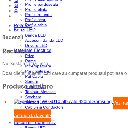
Profile pardoseala
Profile plinta
Profile rotunde
Profile scari
Profile sticla
Recenzii
Benzi LED
Banda LED
Recenzii
Accesorii Banda LED
Drivere LED
Recenzii
Materiale Electrice
Prize
Rame
Nu exista recenzii inca.
Intrerupatoare
Prelungitoare
Doar clientii autentificati care au cumparat produsul pot lasa o
Pat Cablu
Sonerii
Produse similare
Tuburi PVC
Tablouri Metalice
Stechere
Senzori
Vezi ra
Cabluri si Conductori
Doze
Adauga la favorite
Disjunctoare
Becuri si Tuburi LED
Becuri LED