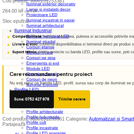
Cod produs:
3800131253361
Iluminat exterior decorativ
Lampi si instalatii decor
264.00
lei
cu TVA
Proiectoare LED
Iluminat incastrat in pavaj
Stoc epuizat
Iluminat arhitectural
Iluminat Industrial
Compatibilitate:
Iluminat Industrial LED
verifica tensiunea, puterea si accesoriile potrivite in
Iluminat stradal
Livrare si stoc:
confirma disponibilitatea si termenul direct pe produs
Corpuri etanse
Suport tehnic:
pentru proiecte cu banda LED, profile sau surse, poti ce
Corpuri liniare
Corpuri pe sina
Emergenta si exit
Module LED
Cere recomandare pentru proiect
Sine si accesorii
Corpuri de neon
Nu esti sigur ce banda LED, profil, sursa sau corp de iluminat se p
Iluminat Expozitii
Profile LED
Accesorii profile LED
Suna: 0752 427 978
Trimite cerere
Dispersoare LED
Profile scafa
Profile arhitecturale
Profile balustrada
Cod produs:
3800131253361
Categorie:
Automatizari si Smart
Profile colt
Partajează :
Profile incastrate
Profile LED aparente