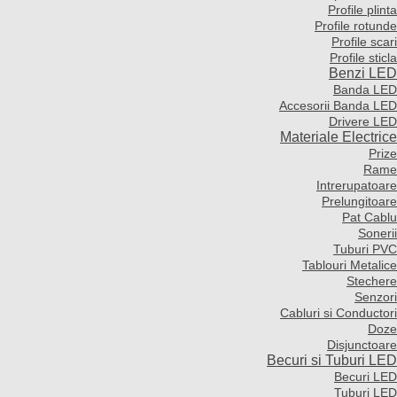
Profile plinta
Profile rotunde
Profile scari
Profile sticla
Benzi LED
Banda LED
Accesorii Banda LED
Drivere LED
Materiale Electrice
Prize
Rame
Intrerupatoare
Prelungitoare
Pat Cablu
Sonerii
Tuburi PVC
Tablouri Metalice
Stechere
Senzori
Cabluri si Conductori
Doze
Disjunctoare
Becuri si Tuburi LED
Becuri LED
Tuburi LED