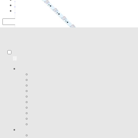
Automatizari si Smart
Blog
Vezi rapid
Adauga la favorite
Modul led RGB 24w 550 lm 24v IP65 unghi 15X45 chip Epistar
0
Evaluat la
din 5
188.00
lei
cu TVA
Ve
Adauga la favorite