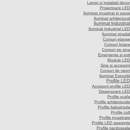
Lampi si instalatii decor
Proiectoare LED
Iluminat incastrat in pavaj
Iluminat arhitectural
Iluminat Industrial
Iluminat Industrial LED
Iluminat stradal
Corpuri etanse
Corpuri liniare
Corpuri pe sina
Emergenta si exit
Module LED
Sine si accesorii
Corpuri de neon
Iluminat Expozitii
Profile LED
Accesorii profile LED
Dispersoare LED
Profile scafa
Profile arhitecturale
Profile balustrada
Profile colt
Profile incastrate
Profile LED aparente
Profile pardoseala