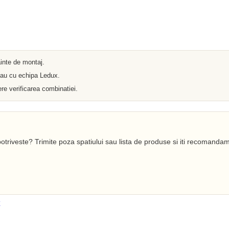
Lampi si instalatii decor
Proiectoare LED
Iluminat incastrat in pavaj
Iluminat arhitectural
Materiale Electrice
Prelungitoare
Pat Cablu
ainte de montaj.
Sonerii
Tuburi PVC
 sau cu echipa Ledux.
Tambur
re verificarea combinatiei.
Tablouri Metalice
Stechere
Senzori
Cabluri si Conductori
Banda Izolatoare
Adaptor
otriveste? Trimite poza spatiului sau lista de produse si iti recomandam
Accesorii conetica
Copex
Fisa
Dulii
Doze
Disjunctoare
Cupla
Incubatoare
Lanterne