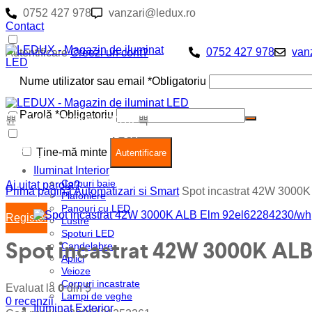
0752 427 978
vanzari@ledux.ro
Contact
Autentificare
0752 427 978
van
Autentificare
Creezi un cont?
Nume utilizator sau email
*
Obligatoriu
Parolă
*
Obligatoriu
CATEGORII LEDUX
Coș (
0
)
Închide
CATEGORII LEDUX
Ține-mă minte
Nu ai produse in cos.
Autentificare
Iluminat Interior
Corpuri baie
Ai uitat parola?
Prima pagină
Automatizari si Smart
Spot incastrat 42W 3000
Plafoniere
Panouri cu LED
Register
Lustre
Spoturi LED
Spot incastrat 42W 3000K AL
Candelabre
Aplici
Veioze
Corpuri incastrate
0
Evaluat la
din 5
Lampi de veghe
0
recenzii
Iluminat Exterior