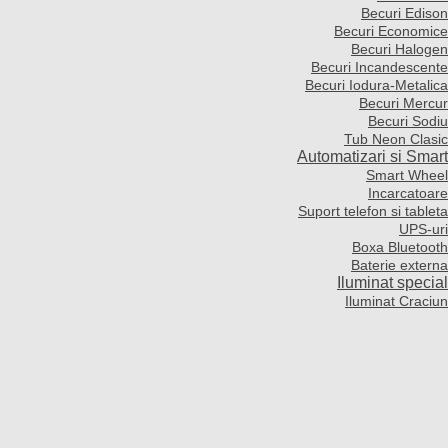
Becuri Edison
Becuri Economice
Becuri Halogen
Becuri Incandescente
Becuri Iodura-Metalica
Becuri Mercur
Becuri Sodiu
Tub Neon Clasic
Automatizari si Smart
Smart Wheel
Incarcatoare
Suport telefon si tableta
UPS-uri
Boxa Bluetooth
Baterie externa
Iluminat special
Iluminat Craciun