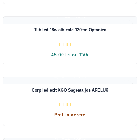
l
u
a
t
VEZI RAPID
l
a
0
Tub led 18w alb cald 120cm Optonica
d
i
n
5
E
45.00
lei
cu TVA
v
a
l
u
a
t
VEZI RAPID
l
a
0
Corp led exit XGO Sageata jos ARELUX
d
i
n
5
E
Pret la cerere
v
a
l
u
a
t
VEZI RAPID
l