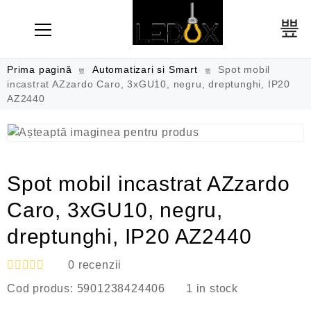
Prima pagină
Automatizari si Smart
Spot mobil
incastrat AZzardo Caro, 3xGU10, negru, dreptunghi, IP20
AZ2440
Spot mobil incastrat AZzardo
Caro, 3xGU10, negru,
dreptunghi, IP20 AZ2440
0
recenzii
E
Cod produs:
5901238424406
1 in stock
v
a