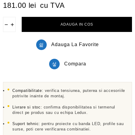
l
181.00
lei
cu TVA
u
a
t
l
−
+
ADAUGA IN COS
a
0
d
i
Adauga La Favorite
n
5
Compara
Compatibilitate:
verifica tensiunea, puterea si accesoriile
potrivite inainte de montaj.
Livrare si stoc:
confirma disponibilitatea si termenul
direct pe produs sau cu echipa Ledux.
Suport tehnic:
pentru proiecte cu banda LED, profile sau
surse, poti cere verificarea combinatiei.