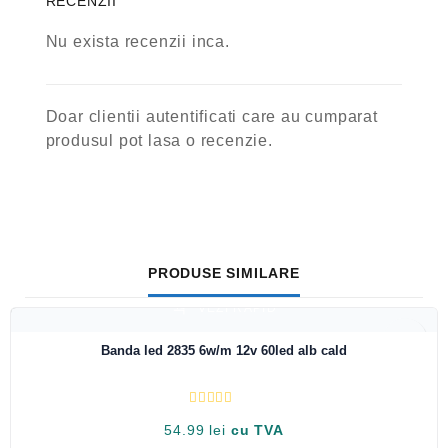
RECENZII
Nu exista recenzii inca.
Doar clientii autentificati care au cumparat
produsul pot lasa o recenzie.
PRODUSE SIMILARE
VEZI RAPID
Banda led 2835 6w/m 12v 60led alb cald
E
54.99
lei
cu TVA
v
a