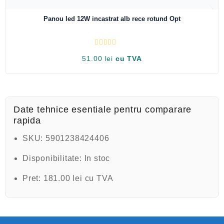
a
0
Panou led 12W incastrat alb rece rotund Opt
d
i
n
5
E
51.00
lei
cu TVA
v
a
l
u
a
t
l
a
Date tehnice esentiale pentru comparare
0
rapida
d
i
n
SKU:
5901238424406
5
Disponibilitate:
In stoc
Pret:
181.00 lei cu TVA