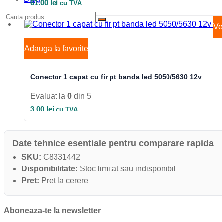
61.00
lei
cu TVA
Ve
Adauga la favorite
Conector 1 capat cu fir pt banda led 5050/5630 12v
Evaluat la
0
din 5
3.00
lei
cu TVA
Date tehnice esentiale pentru comparare rapida
SKU:
C8331442
Disponibilitate:
Stoc limitat sau indisponibil
Pret:
Pret la cerere
Aboneaza-te la newsletter