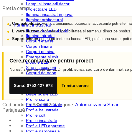
Lampi si instalatii decor
Pret la cerere
Proiectoare LED
Iluminat incastrat in pavaj
Iluminat arhitectural
Compatibilitate:
verifica tensiunea, puterea si accesoriile potrivite in
Iluminat Industrial
Iluminat Industrial LED
Livrare si stoc:
confirma disponibilitatea si termenul direct pe produs
Iluminat stradal
Suport tehnic:
pentru proiecte cu banda LED, profile sau surse, poti c
Corpuri etanse
Corpuri liniare
Corpuri pe sina
Emergenta si exit
Cere recomandare pentru proiect
Module LED
Sine si accesorii
Nu esti sigur ce banda LED, profil, sursa sau corp de iluminat se p
Corpuri de neon
Iluminat Expozitii
Profile LED
Suna: 0752 427 978
Trimite cerere
Accesorii profile LED
Dispersoare LED
Profile scafa
Cod produs:
C8331442
Categorie:
Automatizari si Smart
Profile arhitecturale
Partajează :
Profile balustrada
Profile colt
Profile incastrate
Profile LED aparente
Profile pardoseala