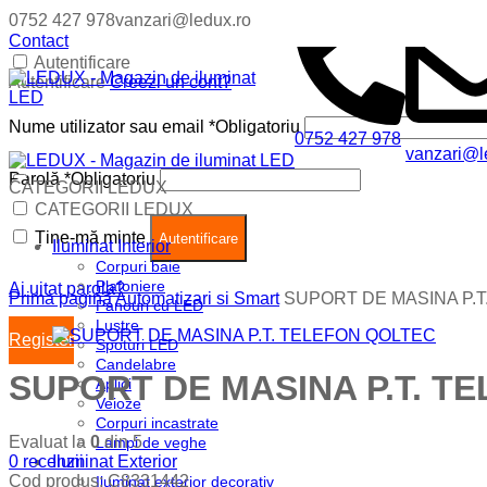
0752 427 978
vanzari@ledux.ro
Contact
Autentificare
Autentificare
Creezi un cont?
Nume utilizator sau email
*
Obligatoriu
0752 427 978
vanzari@l
Parolă
*
Obligatoriu
CATEGORII LEDUX
Coș (
0
)
Închide
CATEGORII LEDUX
Ține-mă minte
Nu ai produse in cos.
Autentificare
Iluminat Interior
Corpuri baie
Plafoniere
Ai uitat parola?
Prima pagină
Automatizari si Smart
SUPORT DE MASINA P.
Panouri cu LED
Lustre
Register
Spoturi LED
Candelabre
SUPORT DE MASINA P.T. T
Aplici
Veioze
Corpuri incastrate
Evaluat la
0
din 5
Lampi de veghe
0
recenzii
Iluminat Exterior
Cod produs:
C8331442
Iluminat exterior decorativ