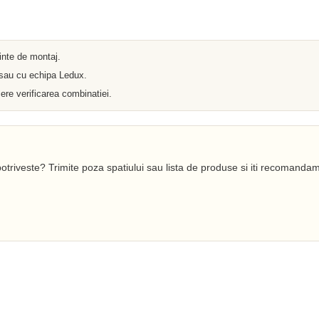
Iluminat arhitectural
Materiale Electrice
Prelungitoare
Pat Cablu
Sonerii
ainte de montaj.
Tuburi PVC
 sau cu echipa Ledux.
Tambur
Tablouri Metalice
ere verificarea combinatiei.
Stechere
Senzori
Cabluri si Conductori
Banda Izolatoare
Adaptor
Accesorii conetica
otriveste? Trimite poza spatiului sau lista de produse si iti recomandam
Copex
Fisa
Dulii
Doze
Disjunctoare
Cupla
Incubatoare
Lanterne
Becuri si Tuburi LED
Becuri
Becuri Economice