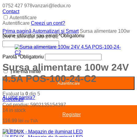
0752 427 978
vanzari@ledux.ro
Contact
Autentificare
Autentificare
Creezi un cont?
Prima pagină
Automatizari si Smart
Sursa alimentare 100w
Nume utilizator sau email
*
Obligatoriu
24V 4.5A POS-100-24-C2
Parolă
*
Obligatoriu
Sursa alimentare 100w 24V
Ține-mă minte
4.5A POS-100-24-C2
Autentificare
Evaluat la
0
din 5
Ai uitat parola?
0
recenzii
Cod produs:
5902135154397
14 in stock
Register
116.99
lei
cu TVA
14 în stoc