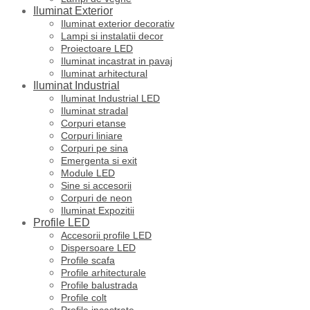
Iluminat Exterior
Iluminat exterior decorativ
Lampi si instalatii decor
Proiectoare LED
Iluminat incastrat in pavaj
Iluminat arhitectural
Iluminat Industrial
Iluminat Industrial LED
Iluminat stradal
Corpuri etanse
Corpuri liniare
Corpuri pe sina
Emergenta si exit
Module LED
Sine si accesorii
Corpuri de neon
Iluminat Expozitii
Profile LED
Accesorii profile LED
Dispersoare LED
Profile scafa
Profile arhitecturale
Profile balustrada
Profile colt
Profile incastrate