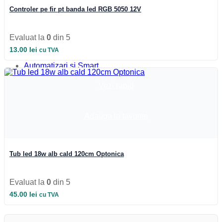
Iluminat Industrial
Controler pe fir pt banda led RGB 5050 12V
Iluminat Industrial
Iluminat Industrial LED
Iluminat stradal
Evaluat la
0
din 5
Iluminat Industrial
Iluminat Expozitii
13.00
lei
cu TVA
Module LED
Automatizari si Smart
Vezi rapid
Adauga la favorite
Tub led 18w alb cald 120cm Optonica
Evaluat la
0
din 5
45.00
lei
cu TVA