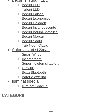
Becuri si Tuburi LED
Becuri LED
Tuburi LED
Becuri Edison
Becuri Economice
Becuri Halogen
Becuri Incandescente
Becuri Iodura-Metalica
Becuri Mercur
Becuri Sodiu
Tub Neon Clasic
Automatizari si Smart
Smart Wheel
Incarcatoare
Suport telefon si tableta
UPS-uri
Boxa Bluetooth
Baterie externa
Iluminat special
Iluminat Craciun
CATEGORII