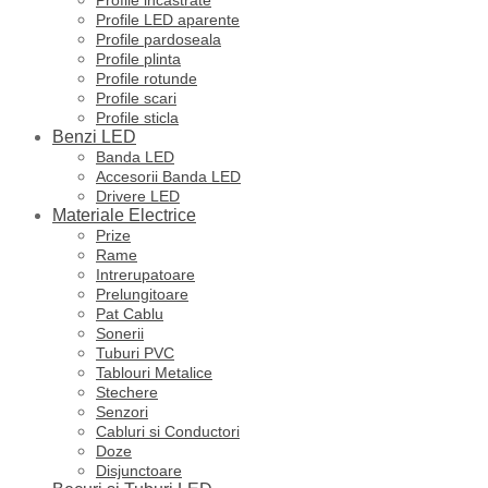
Profile LED aparente
Profile pardoseala
Profile plinta
Profile rotunde
Profile scari
Profile sticla
Benzi LED
Banda LED
Accesorii Banda LED
Drivere LED
Materiale Electrice
Prize
Rame
Intrerupatoare
Prelungitoare
Pat Cablu
Sonerii
Tuburi PVC
Tablouri Metalice
Stechere
Senzori
Cabluri si Conductori
Doze
Disjunctoare