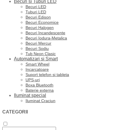
Becuri si Tuburi LED
Becuri LED
Tuburi LED
Becuri Edison
Becuri Economice
Becuri Halogen
Becuri Incandescente
Becuri Iodura-Metalica
Becuri Mercur
Becuri Sodiu
Tub Neon Clasic
Automatizari si Smart
Smart Wheel
Incarcatoare
Suport telefon si tableta
UPS-uri
Boxa Bluetooth
Baterie externa
Iluminat special
Iluminat Craciun
CATEGORII