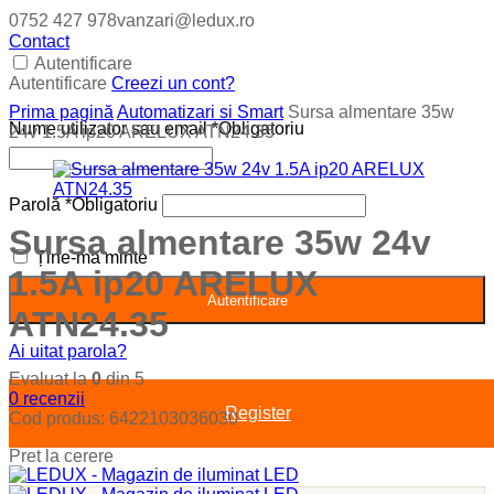
0752 427 978
vanzari@ledux.ro
Contact
Autentificare
Autentificare
Creezi un cont?
Prima pagină
Automatizari si Smart
Sursa almentare 35w
Nume utilizator sau email
*
Obligatoriu
24v 1.5A ip20 ARELUX ATN24.35
Parolă
*
Obligatoriu
Sursa almentare 35w 24v
Ține-mă minte
1.5A ip20 ARELUX
Autentificare
ATN24.35
Ai uitat parola?
Evaluat la
0
din 5
0
recenzii
Register
Cod produs:
6422103036030
Pret la cerere