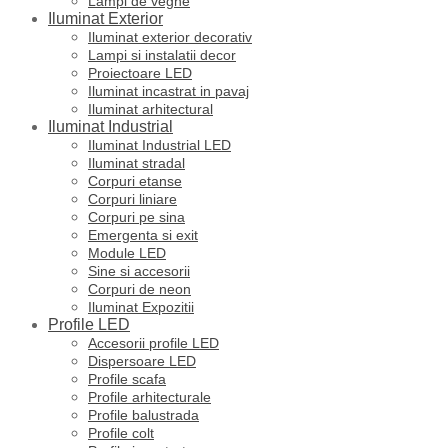
Lampi de veghe
Iluminat Exterior
Iluminat exterior decorativ
Lampi si instalatii decor
Proiectoare LED
Iluminat incastrat in pavaj
Iluminat arhitectural
Iluminat Industrial
Iluminat Industrial LED
Iluminat stradal
Corpuri etanse
Corpuri liniare
Corpuri pe sina
Emergenta si exit
Module LED
Sine si accesorii
Corpuri de neon
Iluminat Expozitii
Profile LED
Accesorii profile LED
Dispersoare LED
Profile scafa
Profile arhitecturale
Profile balustrada
Profile colt