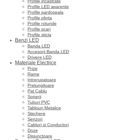
Profile incastrate
Profile LED aparente
Profile pardoseala
Profile plinta
Profile rotunde
Profile scari
Profile sticla
Benzi LED
Banda LED
Accesorii Banda LED
Drivere LED
Materiale Electrice
Prize
Rame
Intrerupatoare
Prelungitoare
Pat Cablu
Sonerii
Tuburi PVC
Tablouri Metalice
Stechere
Senzori
Cabluri si Conductori
Doze
Disjunctoare