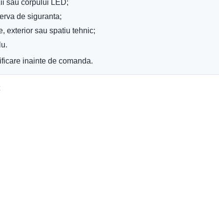
Becuri Edison
ii sau corpului LED;
Becuri Halogen
erva de siguranta;
Becuri Incandescente
Becuri Iodura-Metalica
e, exterior sau spatiu tehnic;
Becuri LED
lu.
Becuri Mercur
Becuri Sodiu
ificare inainte de comanda.
Neoane
Tuburi LED
Tub Neon Clasic
image
Iluminat Interior
Plafoniere
Panouri cu LED
Lustre
Spoturi LED
Candelabre
Aplici Cristal
Aplici de perete
Aplici LED
Aplici
Veioze
Corpuri încastrate
Corpuri suspendate
Lampi de veghe