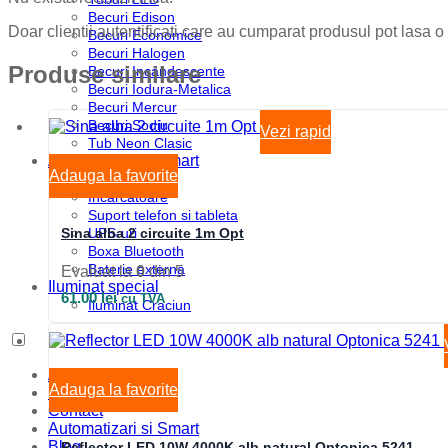
Becuri Edison
Doar clientii autentificati care au cumparat produsul pot lasa o
Becuri Economice
Becuri Halogen
Produse similare
Becuri Incandescente
Becuri Iodura-Metalica
Becuri Mercur
Becuri Sodiu
Vezi rapid
Tub Neon Clasic
Automatizari si Smart
Adauga la favorite
Smart Wheel
Incarcatoare
Suport telefon si tableta
UPS-uri
Sina alba 2 circuite 1m Opt
Boxa Bluetooth
Baterie externa
Evaluat la
0
din 5
Iluminat special
61.00
lei
cu TVA
Iluminat Craciun
Acasa
Adauga la favorite
Iluminat Craciun
Contact
Automatizari si Smart
Blog
Reflector LED 10W 4000K alb natural Optonica 5241