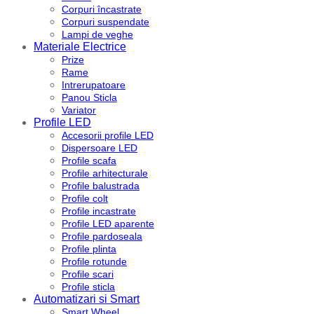
Corpuri încastrate
Corpuri suspendate
Lampi de veghe
Materiale Electrice
Prize
Rame
Intrerupatoare
Panou Sticla
Variator
Profile LED
Accesorii profile LED
Dispersoare LED
Profile scafa
Profile arhitecturale
Profile balustrada
Profile colt
Profile incastrate
Profile LED aparente
Profile pardoseala
Profile plinta
Profile rotunde
Profile scari
Profile sticla
Automatizari si Smart
Smart Wheel