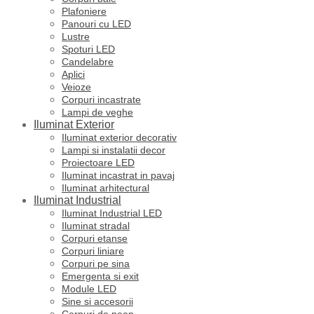
Plafoniere
Panouri cu LED
Lustre
Spoturi LED
Candelabre
Aplici
Veioze
Corpuri incastrate
Lampi de veghe
Iluminat Exterior
Iluminat exterior decorativ
Lampi si instalatii decor
Proiectoare LED
Iluminat incastrat in pavaj
Iluminat arhitectural
Iluminat Industrial
Iluminat Industrial LED
Iluminat stradal
Corpuri etanse
Corpuri liniare
Corpuri pe sina
Emergenta si exit
Module LED
Sine si accesorii
Corpuri de neon