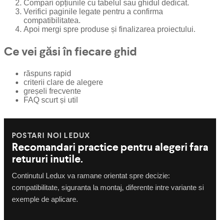
Compari opțiunile cu tabelul sau ghidul dedicat.
Verifici paginile legate pentru a confirma
compatibilitatea.
Apoi mergi spre produse și finalizarea proiectului.
Ce vei găsi în fiecare ghid
răspuns rapid
criterii clare de alegere
greșeli frecvente
FAQ scurt și util
POSTARI NOI LEDUX
Recomandari practice pentru alegeri fara
retururi inutile.
Continutul Ledux va ramane orientat spre decizie:
compatibilitate, siguranta la montaj, diferente intre variante si
exemple de aplicare.