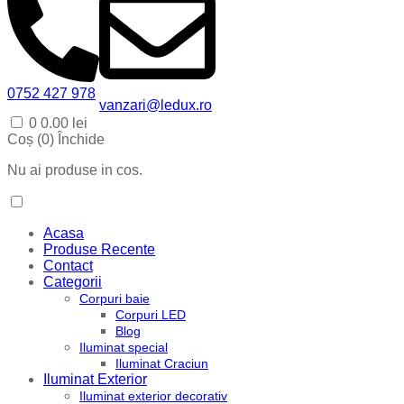
0752 427 978
vanzari@ledux.ro
0
0.00
lei
Coș (
0
)
Închide
Nu ai produse in cos.
Acasa
Produse Recente
Contact
Categorii
Corpuri baie
Corpuri LED
Blog
Iluminat special
Iluminat Craciun
Iluminat Exterior
Iluminat exterior decorativ