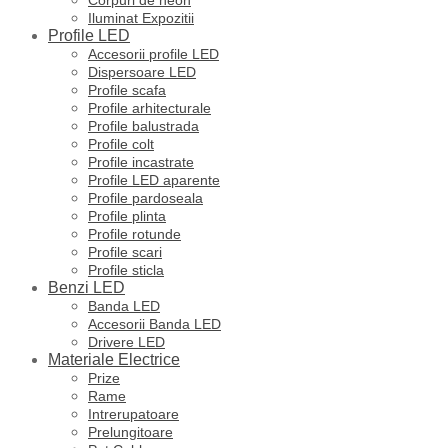
Iluminat Expozitii
Profile LED
Accesorii profile LED
Dispersoare LED
Profile scafa
Profile arhitecturale
Profile balustrada
Profile colt
Profile incastrate
Profile LED aparente
Profile pardoseala
Profile plinta
Profile rotunde
Profile scari
Profile sticla
Benzi LED
Banda LED
Accesorii Banda LED
Drivere LED
Materiale Electrice
Prize
Rame
Intrerupatoare
Prelungitoare