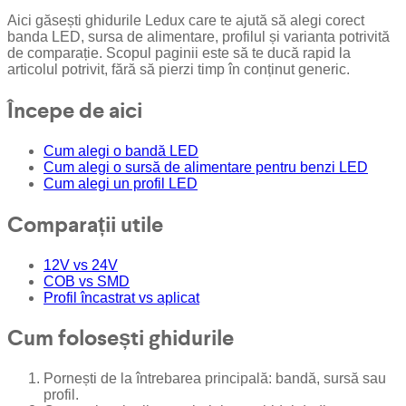
Aici găsești ghidurile Ledux care te ajută să alegi corect
banda LED, sursa de alimentare, profilul și varianta potrivită
de comparație. Scopul paginii este să te ducă rapid la
articolul potrivit, fără să pierzi timp în conținut generic.
Începe de aici
Cum alegi o bandă LED
Cum alegi o sursă de alimentare pentru benzi LED
Cum alegi un profil LED
Comparații utile
12V vs 24V
COB vs SMD
Profil încastrat vs aplicat
Cum folosești ghidurile
Pornești de la întrebarea principală: bandă, sursă sau
profil.