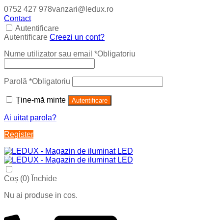
0752 427 978
vanzari@ledux.ro
Contact
Autentificare
Autentificare
Creezi un cont?
Nume utilizator sau email
*
Obligatoriu
Parolă
*
Obligatoriu
Ține-mă minte
Autentificare
Ai uitat parola?
Register
Coș (
0
)
Închide
Nu ai produse in cos.