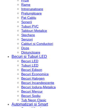
Prize
Rame
Intrerupatoare
Prelungitoare
Pat Cablu
Sonerii
Tuburi PVC
Tablouri Metalice
Stechere
Senzori
Cabluri si Conductori
Doze
Disjunctoare
Becuri si Tuburi LED
Becuri LED
Tuburi LED
Becuri Edison
Becuri Economice
Becuri Halogen
Becuri Incandescente
Becuri Iodura-Metalica
Becuri Mercur
Becuri Sodiu
Tub Neon Clasic
Automatizari si Smart