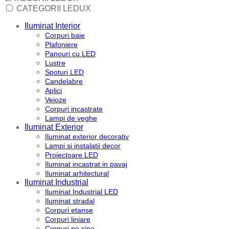
CATEGORII LEDUX
Iluminat Interior
Corpuri baie
Plafoniere
Panouri cu LED
Lustre
Spoturi LED
Candelabre
Aplici
Veioze
Corpuri incastrate
Lampi de veghe
Iluminat Exterior
Iluminat exterior decorativ
Lampi si instalatii decor
Proiectoare LED
Iluminat incastrat in pavaj
Iluminat arhitectural
Iluminat Industrial
Iluminat Industrial LED
Iluminat stradal
Corpuri etanse
Corpuri liniare
Corpuri pe sina