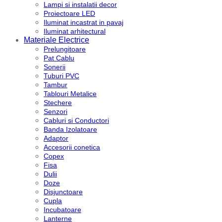
Lampi si instalatii decor
Proiectoare LED
Iluminat incastrat in pavaj
Iluminat arhitectural
Materiale Electrice
Prelungitoare
Pat Cablu
Sonerii
Tuburi PVC
Tambur
Tablouri Metalice
Stechere
Senzori
Cabluri si Conductori
Banda Izolatoare
Adaptor
Accesorii conetica
Copex
Fisa
Dulii
Doze
Disjunctoare
Cupla
Incubatoare
Lanterne