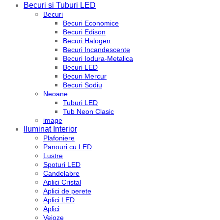
Becuri si Tuburi LED
Becuri
Becuri Economice
Becuri Edison
Becuri Halogen
Becuri Incandescente
Becuri Iodura-Metalica
Becuri LED
Becuri Mercur
Becuri Sodiu
Neoane
Tuburi LED
Tub Neon Clasic
image
Iluminat Interior
Plafoniere
Panouri cu LED
Lustre
Spoturi LED
Candelabre
Aplici Cristal
Aplici de perete
Aplici LED
Aplici
Veioze