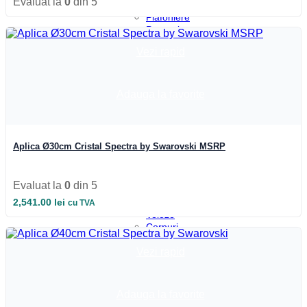
Evaluat la
0
din 5
Interior
Plafoniere
Panouri
cu
Vezi rapid
LED
Lustre
Spoturi
LED
Adauga la favorite
Candelabre
Aplici
Cristal
Aplici
Aplica Ø30cm Cristal Spectra by Swarovski MSRP
de
perete
Aplici
Evaluat la
0
din 5
LED
2,541.00
lei
Aplici
cu TVA
Veioze
Corpuri
încastrate
Vezi rapid
Corpuri
suspendate
Lampi
de
Adauga la favorite
veghe