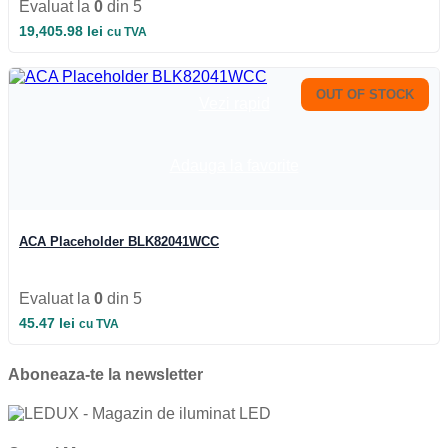
Evaluat la
0
din 5
19,405.98
lei
cu TVA
OUT OF STOCK
Vezi rapid
Adauga la favorite
ACA Placeholder BLK82041WCC
Evaluat la
0
din 5
45.47
lei
cu TVA
Aboneaza-te la newsletter