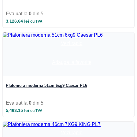
Evaluat la
0
din 5
3,126.64
lei
cu TVA
Vezi rapid
Adauga la favorite
Plafoniera moderna 51cm 6xg9 Caesar PL6
Evaluat la
0
din 5
5,463.15
lei
cu TVA
Vezi rapid