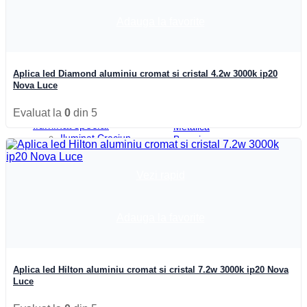
Becuri Mercur
Becuri
Becuri Sodiu
Economice
Adauga la favorite
Tub Neon Clasic
Becuri
Automatizari si Smart
Edison
Smart Wheel
Becuri
Incarcatoare
Halogen
Aplica led Diamond aluminiu cromat si cristal 4.2w 3000k ip20
Suport telefon si tableta
Becuri
Nova Luce
UPS-uri
Incandescente
Boxa Bluetooth
Becuri
Evaluat la
0
din 5
Baterie externa
Iodura-
Iluminat special
Metalica
Iluminat Craciun
Becuri
LED
Becuri
Vezi rapid
Mercur
Acasa
Becuri
Iluminat Craciun
Sodiu
Contact
Neoane
Adauga la favorite
Automatizari si Smart
Tuburi
Blog
LED
Tub
Neon
Aplica led Hilton aluminiu cromat si cristal 7.2w 3000k ip20 Nova
Clasic
Luce
image
Iluminat