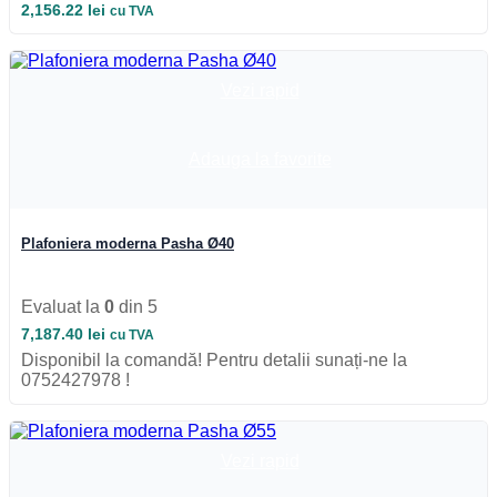
2,156.22
lei
cu TVA
Vezi rapid
Adauga la favorite
Plafoniera moderna Pasha Ø40
Evaluat la
0
din 5
7,187.40
lei
cu TVA
Disponibil la comandă! Pentru detalii sunați-ne la
0752427978 !
Vezi rapid