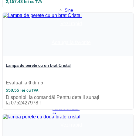
2,157.43
lei
cu TVA
etanse
Sine
si
accesorii
Vezi rapid
Iluminat
Industrial
Iluminat
Adauga la favorite
Industrial
Iluminat
Industrial
LED
Iluminat
Lampa de perete cu un brat Cristal
stradal
Iluminat
Industrial
Evaluat la
0
din 5
Iluminat
550.55
lei
cu TVA
Expozitii
Disponibil la comandă! Pentru detalii sunați
Module
la 0752427978 !
LED
Automatizari
si
Smart
Vezi rapid