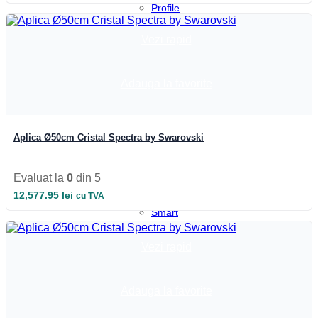
Profile
LED
aparente
Vezi rapid
Profile
pardoseala
Profile
Adauga la favorite
plinta
Profile
rotunde
Profile
scari
Aplica Ø50cm Cristal Spectra by Swarovski
Profile
sticla
Automatizari
Evaluat la
0
din 5
si
12,577.95
lei
cu TVA
Smart
Smart
Wheel
Incarcatoare
Vezi rapid
Suport
telefon
si
tableta
Adauga la favorite
UPS-
uri