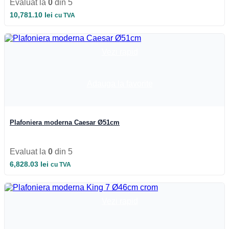
Evaluat la
0
din 5
10,781.10
lei
cu TVA
Vezi rapid
Adauga la favorite
Plafoniera moderna Caesar Ø51cm
Evaluat la
0
din 5
6,828.03
lei
cu TVA
Vezi rapid