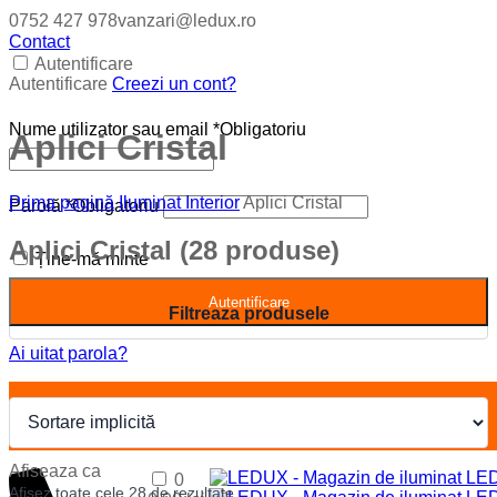
0752 427 978
vanzari@ledux.ro
Contact
Autentificare
Autentificare
Creezi un cont?
Nume utilizator sau email
*
Obligatoriu
Aplici Cristal
Prima pagină
Iluminat Interior
Aplici Cristal
Parolă
*
Obligatoriu
Aplici Cristal
(28 produse)
Ține-mă minte
Autentificare
Ai uitat parola?
Pret
Register
Afiseaza ca
0
Afișez toate cele 28 de rezultate