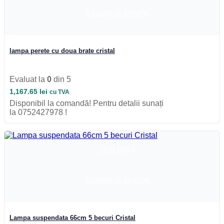
Adauga la favorite
lampa perete cu doua brate cristal
Evaluat la
0
din 5
1,167.65
lei
cu TVA
Disponibil la comandă! Pentru detalii sunați
la 0752427978 !
Vezi rapid
Adauga la favorite
Lampa suspendata 66cm 5 becuri Cristal