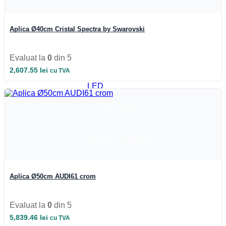
Materiale
Electrice
Prize
Aplica Ø40cm Cristal Spectra by Swarovski
Rame
Intrerupatoare
Panou
Evaluat la
0
din 5
Sticla
Variator
2,607.55
lei
cu TVA
Profile
LED
Accesorii
profile
Vezi rapid
LED
Dispersoare
LED
Adauga la favorite
Profile
scafa
Profile
arhitecturale
Aplica Ø50cm AUDI61 crom
Profile
balustrada
Profile
colt
Evaluat la
0
din 5
Profile
5,839.46
lei
cu TVA
incastrate