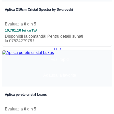
Boxa
Bluetooth
Aplica Ø50cm Cristal Spectra by Swarovski
Baterie
externa
Benzi
Evaluat la
0
din 5
LED
10,781.10
lei
cu TVA
Accesorii
Banda
Disponibil la comandă! Pentru detalii sunați
LED
la 0752427978 !
Drivere
LED
Iluminat
Industrial
Vezi rapid
Emergenta
si
exit
Adauga la favorite
Corpuri
de
neon
Corpuri
Aplica perete cristal Luxus
liniare
Corpuri
pe
sina
Evaluat la
0
din 5
Corpuri