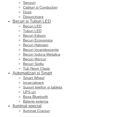
Senzori
Cabluri si Conductori
Doze
Disjunctoare
Becuri si Tuburi LED
Becuri LED
Tuburi LED
Becuri Edison
Becuri Economice
Becuri Halogen
Becuri Incandescente
Becuri Iodura-Metalica
Becuri Mercur
Becuri Sodiu
Tub Neon Clasic
Automatizari si Smart
Smart Wheel
Incarcatoare
Suport telefon si tableta
UPS-uri
Boxa Bluetooth
Baterie externa
Iluminat special
Iluminat Craciun