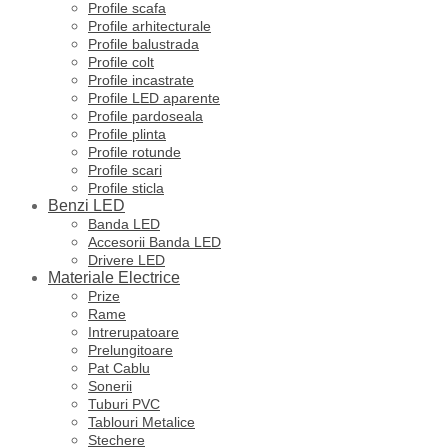
Profile scafa
Profile arhitecturale
Profile balustrada
Profile colt
Profile incastrate
Profile LED aparente
Profile pardoseala
Profile plinta
Profile rotunde
Profile scari
Profile sticla
Benzi LED
Banda LED
Accesorii Banda LED
Drivere LED
Materiale Electrice
Prize
Rame
Intrerupatoare
Prelungitoare
Pat Cablu
Sonerii
Tuburi PVC
Tablouri Metalice
Stechere