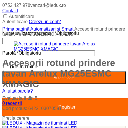
0752 427 978
vanzari@ledux.ro
Contact
Autentificare
Autentificare
Creezi un cont?
Prima pagină
Automatizari si Smart
Accesorii rotund prindere
Nume utilizator sau email
*
Obligatoriu
tavan Arelux MG25ESMC XMAGIC
Parolă
*
Obligatoriu
Accesorii rotund prindere
Ține-mă minte
tavan Arelux MG25ESMC
Autentificare
XMAGIC
Ai uitat parola?
Evaluat la
0
din 5
0
recenzii
Register
Cod produs:
6422103070591
Pret la cerere