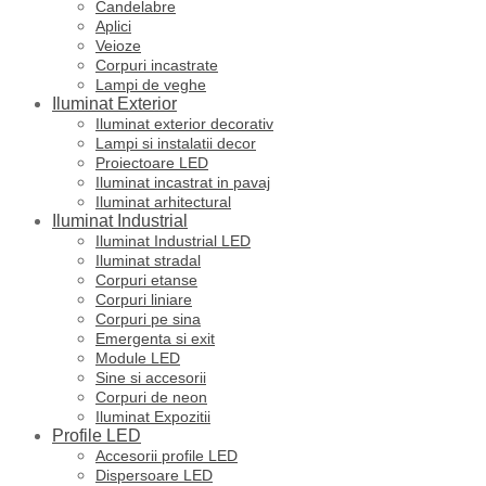
Candelabre
Aplici
Veioze
Corpuri incastrate
Lampi de veghe
Iluminat Exterior
Iluminat exterior decorativ
Lampi si instalatii decor
Proiectoare LED
Iluminat incastrat in pavaj
Iluminat arhitectural
Iluminat Industrial
Iluminat Industrial LED
Iluminat stradal
Corpuri etanse
Corpuri liniare
Corpuri pe sina
Emergenta si exit
Module LED
Sine si accesorii
Corpuri de neon
Iluminat Expozitii
Profile LED
Accesorii profile LED
Dispersoare LED