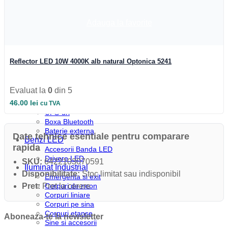
Profile colt
Profile incastrate
Profile LED aparente
Adauga la favorite
Profile pardoseala
Profile plinta
Profile rotunde
Profile scari
Reflector LED 10W 4000K alb natural Optonica 5241
Profile sticla
Automatizari si Smart
Smart Wheel
Evaluat la
0
din 5
Incarcatoare
46.00
lei
Suport telefon si tableta
cu TVA
UPS-uri
Boxa Bluetooth
Baterie externa
Date tehnice esentiale pentru comparare
Benzi LED
rapida
Accesorii Banda LED
Drivere LED
SKU:
6422103070591
Iluminat Industrial
Disponibilitate:
Stoc limitat sau indisponibil
Emergenta si exit
Corpuri de neon
Pret:
Pret la cerere
Corpuri liniare
Corpuri pe sina
Corpuri etanse
Aboneaza-te la newsletter
Sine si accesorii