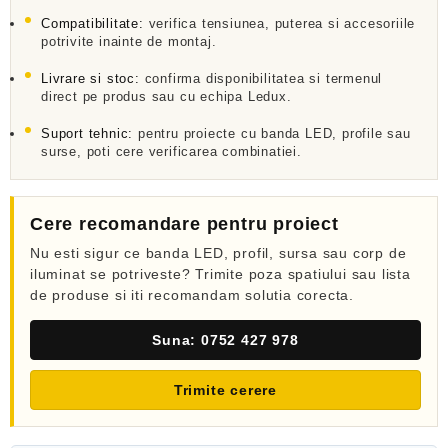
l
a
Compatibilitate:
verifica tensiunea, puterea si accesoriile
potrivite inainte de montaj.
0
d
Livrare si stoc:
confirma disponibilitatea si termenul
i
n
direct pe produs sau cu echipa Ledux.
5
Suport tehnic:
pentru proiecte cu banda LED, profile sau
surse, poti cere verificarea combinatiei.
Cere recomandare pentru proiect
Nu esti sigur ce banda LED, profil, sursa sau corp de
iluminat se potriveste? Trimite poza spatiului sau lista
de produse si iti recomandam solutia corecta.
Suna: 0752 427 978
Trimite cerere