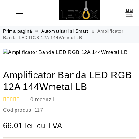
Prima pagină
Automatizari si Smart
Amplificator
Banda LED RGB 12A 144Wmetal LB
Amplificator Banda LED RGB
12A 144Wmetal LB
0
recenzii
E
Cod produs:
117
v
a
l
66.01
lei
cu TVA
u
a
t