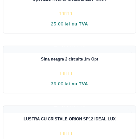
E
25.00
lei
cu TVA
v
a
l
u
a
t
VEZI RAPID
l
a
0
Sina neagra 2 circuite 1m Opt
d
i
n
5
E
36.00
lei
cu TVA
v
a
l
u
a
t
VEZI RAPID
l
a
0
LUSTRA CU CRISTALE ORION SP12 IDEAL LUX
d
i
n
5