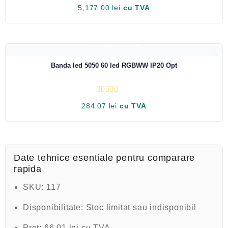
E
5,177.00
lei
cu TVA
v
a
l
u
a
t
VEZI RAPID
l
a
LOW STOCK
0
Banda led 5050 60 led RGBWW IP20 Opt
d
i
n
5
E
284.07
lei
cu TVA
v
a
l
u
a
t
l
a
Date tehnice esentiale pentru comparare
0
rapida
d
i
n
SKU:
117
5
Disponibilitate:
Stoc limitat sau indisponibil
Pret:
66.01 lei cu TVA