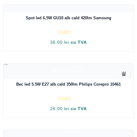
t
VEZI RAPID
l
a
0
Spot led 6,5W GU10 alb cald 420lm Samsung
d
i
n
5
E
36.00
lei
cu TVA
v
a
l
u
a
t
l
a
VEZI RAPID
0
d
i
Bec led 5.5W E27 alb cald 350lm Philips Corepro 10461
n
5
E
26.00
lei
cu TVA
v
a
l
u
a
t
VEZI RAPID
l
a