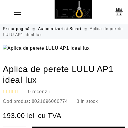
Prima pagină
Automatizari si Smart
Aplica de perete
LULU AP1 ideal lux
Aplica de perete LULU AP1
ideal lux
0
recenzii
E
Cod produs:
8021696060774
3 in stock
v
a
l
193.00
lei
cu TVA
u
a
t