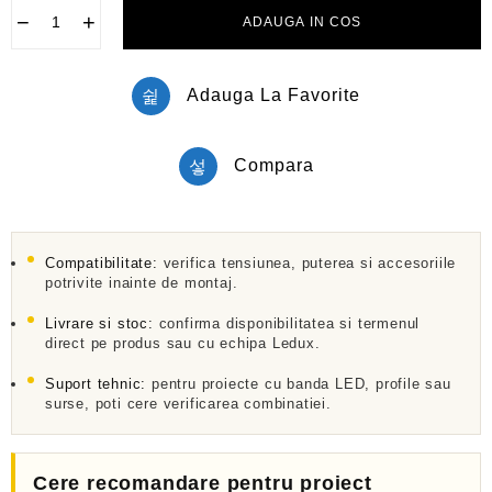
l
−
+
ADAUGA IN COS
a
0
d
i
Adauga La Favorite
n
5
Compara
Compatibilitate:
verifica tensiunea, puterea si accesoriile
potrivite inainte de montaj.
Livrare si stoc:
confirma disponibilitatea si termenul
direct pe produs sau cu echipa Ledux.
Suport tehnic:
pentru proiecte cu banda LED, profile sau
surse, poti cere verificarea combinatiei.
Cere recomandare pentru proiect