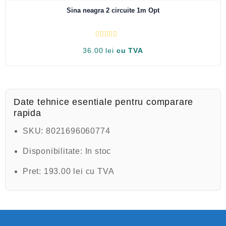
0
Sina neagra 2 circuite 1m Opt
d
i
n
5
E
36.00
lei
cu TVA
v
a
l
u
a
t
l
a
Date tehnice esentiale pentru comparare
0
rapida
d
i
n
SKU:
8021696060774
5
Disponibilitate:
In stoc
Pret:
193.00 lei cu TVA