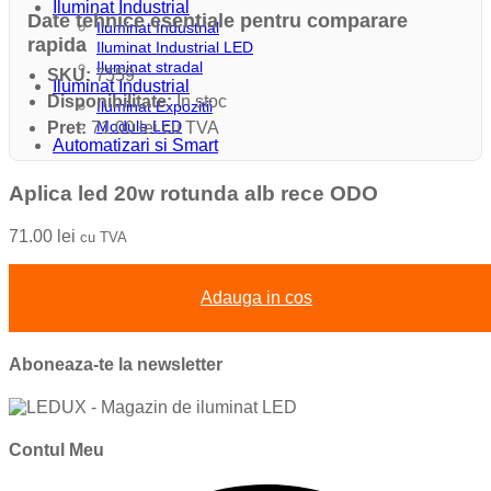
Iluminat Industrial
Date tehnice esentiale pentru comparare
Iluminat Industrial
rapida
Iluminat Industrial LED
Iluminat stradal
SKU:
7559
Iluminat Industrial
Disponibilitate:
In stoc
Iluminat Expozitii
Module LED
Pret:
71.00 lei cu TVA
Automatizari si Smart
Aplica led 20w rotunda alb rece ODO
71.00
lei
cu TVA
Adauga in cos
Aboneaza-te la newsletter
Contul Meu