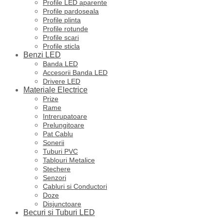
Profile LED aparente
Profile pardoseala
Profile plinta
Profile rotunde
Profile scari
Profile sticla
Benzi LED
Banda LED
Accesorii Banda LED
Drivere LED
Materiale Electrice
Prize
Rame
Intrerupatoare
Prelungitoare
Pat Cablu
Sonerii
Tuburi PVC
Tablouri Metalice
Stechere
Senzori
Cabluri si Conductori
Doze
Disjunctoare
Becuri si Tuburi LED