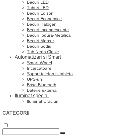
Becuri LED
Tuburi LED
Becuri Edison
Becuri Economice
Becuri Halogen
Becuri Incandescente
Becuri Iodura-Metalica
Becuri Mercur
Becuri Sodiu
Tub Neon Clasic
Automatizari si Smart
Smart Wheel
Incarcatoare
Suport telefon si tableta
UPS-uri
Boxa Bluetooth
Baterie externa
Iluminat special
Iluminat Craciun
CATEGORII