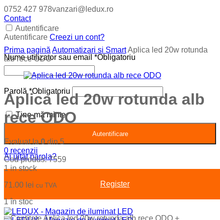
0752 427 978
vanzari@ledux.ro
Contact
Autentificare
Autentificare
Creezi un cont?
Prima pagină
Automatizari si Smart
Aplica led 20w rotunda
Nume utilizator sau email
*
Obligatoriu
alb rece ODO
Parolă
*
Obligatoriu
Aplica led 20w rotunda alb
rece ODO
Ține-mă minte
Autentificare
Evaluat la
0
din 5
0
recenzii
Ai uitat parola?
Cod produs:
7559
1 in stock
Register
71.00
lei
cu TVA
1 în stoc
−
Cantitate Aplica led 20w rotunda alb rece ODO
+