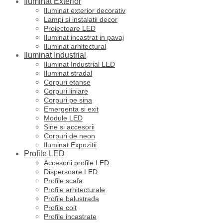
Iluminat Exterior
Iluminat exterior decorativ
Lampi si instalatii decor
Proiectoare LED
Iluminat incastrat in pavaj
Iluminat arhitectural
Iluminat Industrial
Iluminat Industrial LED
Iluminat stradal
Corpuri etanse
Corpuri liniare
Corpuri pe sina
Emergenta si exit
Module LED
Sine si accesorii
Corpuri de neon
Iluminat Expozitii
Profile LED
Accesorii profile LED
Dispersoare LED
Profile scafa
Profile arhitecturale
Profile balustrada
Profile colt
Profile incastrate