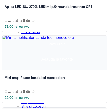
Profile colt
Profile incastrate
Aplica LED 18w 2700k 1350lm ip20 rotunda incastrata OPT
Profile LED aparente
Profile pardoseala
Profile plinta
Evaluat la
0
din 5
Profile rotunde
71.00
lei
cu TVA
Profile scari
Profile sticla
Automatizari si Smart
Smart Wheel
Vezi rapid
Incarcatoare
Suport telefon si tableta
UPS-uri
Boxa Bluetooth
Adauga la favorite
Baterie externa
Benzi LED
Accesorii Banda LED
Drivere LED
Mini amplificator banda led monocolora
Iluminat Industrial
Emergenta si exit
Corpuri de neon
Evaluat la
0
din 5
Corpuri liniare
Corpuri pe sina
22.00
lei
cu TVA
Corpuri etanse
Sine si accesorii