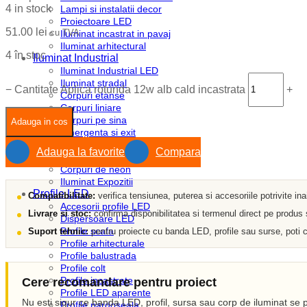
4 in stock
Lampi si instalatii decor
Proiectoare LED
51.00
lei
cu TVA
Iluminat incastrat in pavaj
Iluminat arhitectural
4 în stoc
Iluminat Industrial
Iluminat Industrial LED
Iluminat stradal
−
Cantitate Aplica rotunda 12w alb cald incastrata
+
Corpuri etanse
Corpuri liniare
Corpuri pe sina
Adauga in cos
Emergenta si exit
Module LED
Adauga la favorite
Compara
Sine si accesorii
Corpuri de neon
Iluminat Expozitii
Profile LED
Compatibilitate:
verifica tensiunea, puterea si accesoriile potrivite in
Accesorii profile LED
Livrare si stoc:
confirma disponibilitatea si termenul direct pe produs
Dispersoare LED
Profile scafa
Suport tehnic:
pentru proiecte cu banda LED, profile sau surse, poti c
Profile arhitecturale
Profile balustrada
Profile colt
Profile incastrate
Cere recomandare pentru proiect
Profile LED aparente
Nu esti sigur ce banda LED, profil, sursa sau corp de iluminat se p
Profile pardoseala