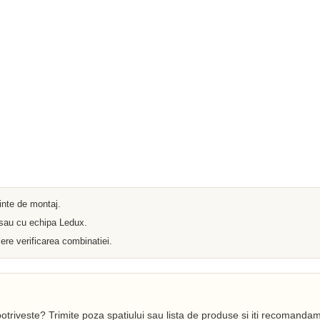
Iluminat arhitectural
Materiale Electrice
Prelungitoare
Pat Cablu
Sonerii
Tuburi PVC
Tambur
Tablouri Metalice
Stechere
Senzori
Cabluri si Conductori
Banda Izolatoare
Adaptor
Accesorii conetica
Copex
Fisa
ainte de montaj.
Dulii
Doze
 sau cu echipa Ledux.
Disjunctoare
ere verificarea combinatiei.
Cupla
Incubatoare
Lanterne
Becuri si Tuburi LED
Becuri
Becuri Economice
otriveste? Trimite poza spatiului sau lista de produse si iti recomandam