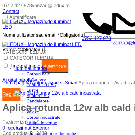
0752 427 978
vanzari@ledux.ro
Contact
Autentificare
Autentificare
Creezi un cont?
Nume utilizator sau email
*
Obligatoriu
0752 427 978
vanzari@l
Parolă
*
Obligatoriu
CATEGORII LEDUX
Coș (
0
)
Închide
CATEGORII LEDUX
Ține-mă minte
Nu ai produse in cos.
Autentificare
Iluminat Interior
Corpuri baie
Plafoniere
Ai uitat parola?
Prima pagină
Automatizari si Smart
Aplica rotunda 12w alb cal
Panouri cu LED
Lustre
Register
Spoturi LED
Candelabre
Aplica rotunda 12w alb cald 
Aplici
Veioze
Corpuri incastrate
Evaluat la
0
din 5
Lampi de veghe
0
recenzii
Iluminat Exterior
Cod produs:
DL2439
Iluminat exterior decorativ