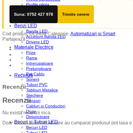
Profile plinta
Profile rotunde
Suna: 0752 427 978
Trimite cerere
Profile scari
Profile sticla
Benzi LED
Banda LED
Cod produs:
DL2439
Categorie:
Automatizari si Smart
Accesorii Banda LED
Partajează :
Drivere LED
Materiale Electrice
Prize
Rame
Intrerupatoare
Prelungitoare
Pat Cablu
Recenzii
Sonerii
Tuburi PVC
Recenzii
Tablouri Metalice
Stechere
Recenzii
Senzori
Cabluri si Conductori
Doze
Nu exista recenzii inca.
Disjunctoare
Becuri si Tuburi LED
Doar clientii autentificati care au cumparat produsul pot lasa o
Becuri LED
Tuburi LED