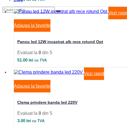
Vezi rapi
Adauga la favorite
Panou led 12W incastrat alb rece rotund Opt
Evaluat la
0
din 5
51.00
lei
cu TVA
Vezi rapid
Adauga la favorite
Clema prindere banda led 220V
Evaluat la
0
din 5
3.00
lei
cu TVA