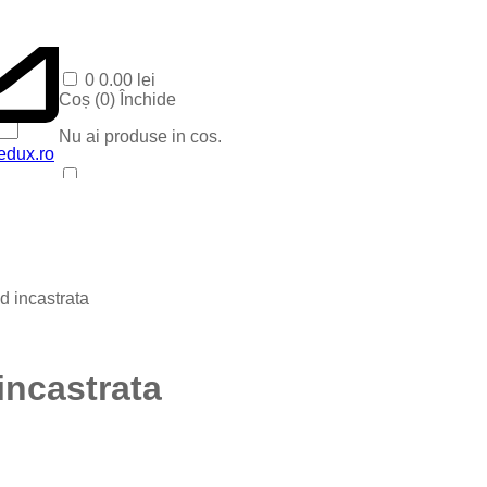
0
0.00
lei
Coș (
0
)
Închide
Nu ai produse in cos.
edux.ro
Acasa
Produse Recente
Contact
Categorii
Corpuri baie
d incastrata
Corpuri LED
Blog
Iluminat special
Iluminat Craciun
incastrata
Iluminat Exterior
Iluminat exterior decorativ
Lampi si instalatii decor
Proiectoare LED
Iluminat incastrat in pavaj