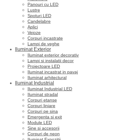
Panouri cu LED
Lustre
Spoturi LED
Candelabre
Aplici
Veioze
Corpuri incastrate
Lampi de veghe
Iluminat Exterior
Iluminat exterior decorativ
Lampi si instalatii decor
Proiectoare LED
Iluminat incastrat in pavaj
Iluminat arhitectural
Iluminat Industrial
Iluminat Industrial LED
Iluminat stradal
Corpuri etanse
Corpuri liniare
Corpuri pe sina
Emergenta si exit
Module LED
Sine si accesorii
Corpuri de neon
Iluminat Expozitii