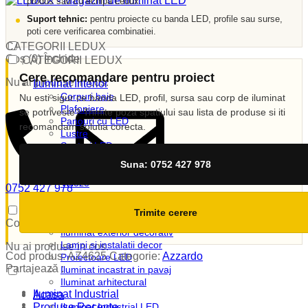
produs sau cu echipa Ledux.
Suport tehnic:
pentru proiecte cu banda LED, profile sau surse,
poti cere verificarea combinatiei.
CATEGORII LEDUX
Coș (
0
)
Închide
CATEGORII LEDUX
Cere recomandare pentru proiect
Nu ai produse in cos.
Iluminat Interior
Corpuri baie
Nu esti sigur ce banda LED, profil, sursa sau corp de iluminat
Plafoniere
se potriveste? Trimite poza spatiului sau lista de produse si iti
Panouri cu LED
recomandam solutia corecta.
Lustre
Spoturi LED
Candelabre
Suna: 0752 427 978
Aplici
Veioze
0752 427 978
Corpuri incastrate
vanzari@ledux.ro
Lampi de veghe
0
0.00
lei
Trimite cerere
Iluminat Exterior
Coș (
0
)
Închide
Iluminat exterior decorativ
Lampi si instalatii decor
Nu ai produse in cos.
Cod produs:
AZ4625
Categorie:
Azzardo
Proiectoare LED
Partajează :
Iluminat incastrat in pavaj
Iluminat arhitectural
Iluminat Industrial
Acasa
Produse Recente
Iluminat Industrial LED