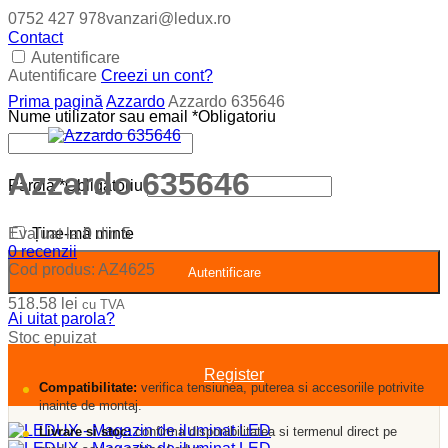
0752 427 978
vanzari@ledux.ro
Contact
Autentificare
Autentificare
Creezi un cont?
Prima pagină
Azzardo
Azzardo 635646
Nume utilizator sau email
*
Obligatoriu
Azzardo 635646
Parolă
*
Obligatoriu
Evaluat la
0
din 5
Ține-mă minte
0
recenzii
Cod produs:
AZ4625
Autentificare
518.58
lei
cu TVA
Ai uitat parola?
Stoc epuizat
Register
Compatibilitate:
verifica tensiunea, puterea si accesoriile potrivite
inainte de montaj.
Livrare si stoc:
confirma disponibilitatea si termenul direct pe