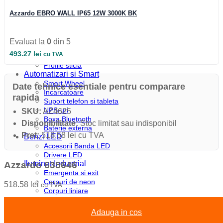
Profile colt
Profile incastrate
Azzardo EBRO WALL IP65 12W 3000K BK
Profile LED aparente
Profile pardoseala
Profile plinta
Evaluat la
0
din 5
Profile rotunde
493.27
lei
cu TVA
Profile scari
Profile sticla
Automatizari si Smart
Smart Wheel
Date tehnice esentiale pentru comparare
Incarcatoare
rapida
Suport telefon si tableta
UPS-uri
SKU:
AZ4625
Boxa Bluetooth
Disponibilitate:
Stoc limitat sau indisponibil
Baterie externa
Pret:
518.58 lei cu TVA
Benzi LED
Accesorii Banda LED
Drivere LED
Iluminat Industrial
Azzardo 635646
Emergenta si exit
Corpuri de neon
518.58
lei
cu TVA
Corpuri liniare
Corpuri pe sina
Corpuri etanse
Adauga in cos
Sine si accesorii