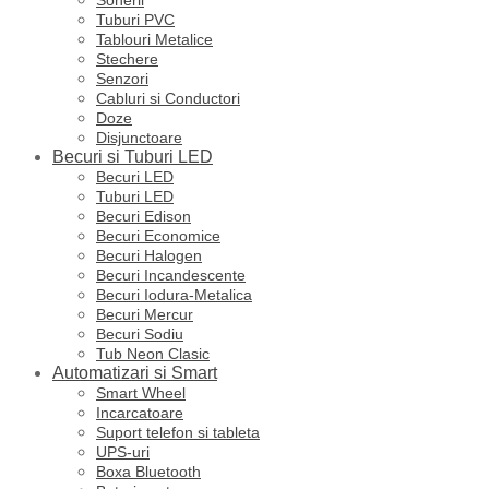
Tuburi PVC
Tablouri Metalice
Stechere
Senzori
Cabluri si Conductori
Doze
Disjunctoare
Becuri si Tuburi LED
Becuri LED
Tuburi LED
Becuri Edison
Becuri Economice
Becuri Halogen
Becuri Incandescente
Becuri Iodura-Metalica
Becuri Mercur
Becuri Sodiu
Tub Neon Clasic
Automatizari si Smart
Smart Wheel
Incarcatoare
Suport telefon si tableta
UPS-uri
Boxa Bluetooth