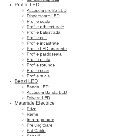
Profile LED
Accesorii profile LED
Dispersoare LED
Profile scafa
Profile arhitecturale
Profile balustrada
Profile colt
Profile incastrate
Profile LED aparente
Profile pardoseala
Profile plinta
Profile rotunde
Profile scari
Profile sticla
Benzi LED
Banda LED
Accesorii Banda LED
Drivere LED
Materiale Electrice
Prize
Rame
Intrerupatoare
Prelungitoare
Pat Cablu
Sonerii