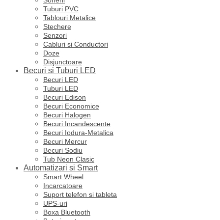
Tuburi PVC
Tablouri Metalice
Stechere
Senzori
Cabluri si Conductori
Doze
Disjunctoare
Becuri si Tuburi LED
Becuri LED
Tuburi LED
Becuri Edison
Becuri Economice
Becuri Halogen
Becuri Incandescente
Becuri Iodura-Metalica
Becuri Mercur
Becuri Sodiu
Tub Neon Clasic
Automatizari si Smart
Smart Wheel
Incarcatoare
Suport telefon si tableta
UPS-uri
Boxa Bluetooth