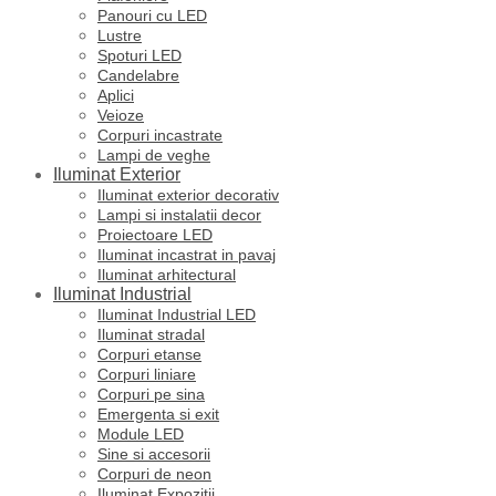
Panouri cu LED
Lustre
Spoturi LED
Candelabre
Aplici
Veioze
Corpuri incastrate
Lampi de veghe
Iluminat Exterior
Iluminat exterior decorativ
Lampi si instalatii decor
Proiectoare LED
Iluminat incastrat in pavaj
Iluminat arhitectural
Iluminat Industrial
Iluminat Industrial LED
Iluminat stradal
Corpuri etanse
Corpuri liniare
Corpuri pe sina
Emergenta si exit
Module LED
Sine si accesorii
Corpuri de neon
Iluminat Expozitii