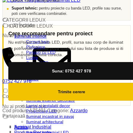
produs sau cu echipa Ledux.
Suport tehnic:
pentru proiecte cu banda LED, profile sau surse,
poti cere verificarea combinatiei.
CATEGORII LEDUX
Coș (
0
)
Închide
CATEGORII LEDUX
Cere recomandare pentru proiect
Nu ai produse in cos.
Iluminat Interior
Corpuri baie
Nu esti sigur ce banda LED, profil, sursa sau corp de iluminat
Plafoniere
se potriveste? Trimite poza spatiului sau lista de produse si iti
Panouri cu LED
recomandam solutia corecta.
Lustre
Spoturi LED
Candelabre
Suna: 0752 427 978
Aplici
Veioze
0752 427 978
Corpuri incastrate
vanzari@ledux.ro
Lampi de veghe
0
0.00
lei
Trimite cerere
Iluminat Exterior
Coș (
0
)
Închide
Iluminat exterior decorativ
Lampi si instalatii decor
Nu ai produse in cos.
Cod produs:
AZ5491
Categorie:
Azzardo
Proiectoare LED
Partajează :
Iluminat incastrat in pavaj
Iluminat arhitectural
Iluminat Industrial
Acasa
Produse Recente
Iluminat Industrial LED