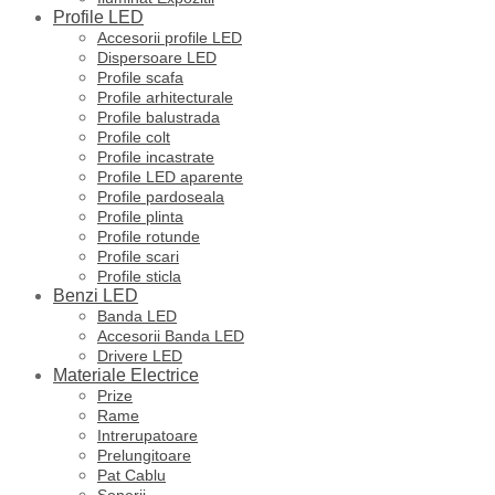
Profile LED
Accesorii profile LED
Dispersoare LED
Profile scafa
Profile arhitecturale
Profile balustrada
Profile colt
Profile incastrate
Profile LED aparente
Profile pardoseala
Profile plinta
Profile rotunde
Profile scari
Profile sticla
Benzi LED
Banda LED
Accesorii Banda LED
Drivere LED
Materiale Electrice
Prize
Rame
Intrerupatoare
Prelungitoare
Pat Cablu
Sonerii