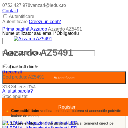
0752 427 978
vanzari@ledux.ro
Contact
Autentificare
Autentificare
Creezi un cont?
Prima pagină
Azzardo
Azzardo AZ5491
Nume utilizator sau email
*
Obligatoriu
Azzardo AZ5491
Parolă
*
Obligatoriu
Evaluat la
0
din 5
Ține-mă minte
0
recenzii
Cod produs:
AZ5491
Autentificare
313.34
lei
cu TVA
Ai uitat parola?
Stoc epuizat
Register
Compatibilitate:
verifica tensiunea, puterea si accesoriile potrivite
inainte de montaj.
Livrare si stoc:
confirma disponibilitatea si termenul direct pe