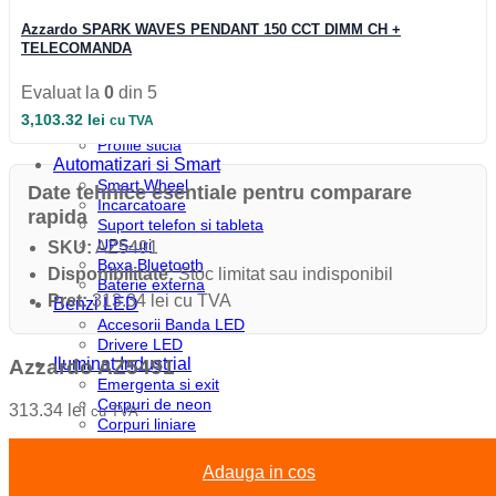
Profile colt
Profile incastrate
Azzardo SPARK WAVES PENDANT 150 CCT DIMM CH +
Profile LED aparente
TELECOMANDA
Profile pardoseala
Profile plinta
Evaluat la
0
din 5
Profile rotunde
3,103.32
lei
cu TVA
Profile scari
Profile sticla
Automatizari si Smart
Smart Wheel
Date tehnice esentiale pentru comparare
Incarcatoare
rapida
Suport telefon si tableta
UPS-uri
SKU:
AZ5491
Boxa Bluetooth
Disponibilitate:
Stoc limitat sau indisponibil
Baterie externa
Pret:
313.34 lei cu TVA
Benzi LED
Accesorii Banda LED
Drivere LED
Iluminat Industrial
Azzardo AZ5491
Emergenta si exit
Corpuri de neon
313.34
lei
cu TVA
Corpuri liniare
Corpuri pe sina
Corpuri etanse
Adauga in cos
Sine si accesorii