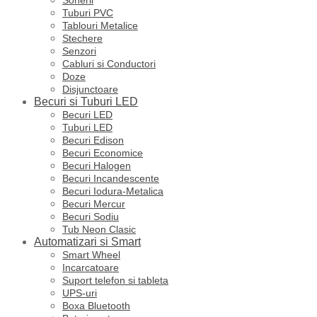
Tuburi PVC
Tablouri Metalice
Stechere
Senzori
Cabluri si Conductori
Doze
Disjunctoare
Becuri si Tuburi LED
Becuri LED
Tuburi LED
Becuri Edison
Becuri Economice
Becuri Halogen
Becuri Incandescente
Becuri Iodura-Metalica
Becuri Mercur
Becuri Sodiu
Tub Neon Clasic
Automatizari si Smart
Smart Wheel
Incarcatoare
Suport telefon si tableta
UPS-uri
Boxa Bluetooth