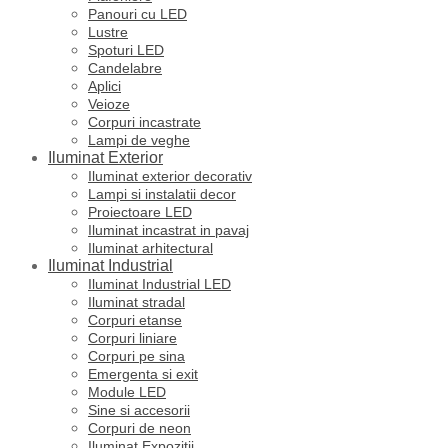
Panouri cu LED
Lustre
Spoturi LED
Candelabre
Aplici
Veioze
Corpuri incastrate
Lampi de veghe
Iluminat Exterior
Iluminat exterior decorativ
Lampi si instalatii decor
Proiectoare LED
Iluminat incastrat in pavaj
Iluminat arhitectural
Iluminat Industrial
Iluminat Industrial LED
Iluminat stradal
Corpuri etanse
Corpuri liniare
Corpuri pe sina
Emergenta si exit
Module LED
Sine si accesorii
Corpuri de neon
Iluminat Expozitii