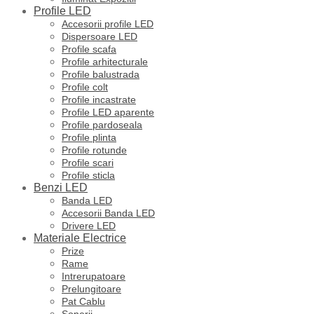
Profile LED
Accesorii profile LED
Dispersoare LED
Profile scafa
Profile arhitecturale
Profile balustrada
Profile colt
Profile incastrate
Profile LED aparente
Profile pardoseala
Profile plinta
Profile rotunde
Profile scari
Profile sticla
Benzi LED
Banda LED
Accesorii Banda LED
Drivere LED
Materiale Electrice
Prize
Rame
Intrerupatoare
Prelungitoare
Pat Cablu
Sonerii