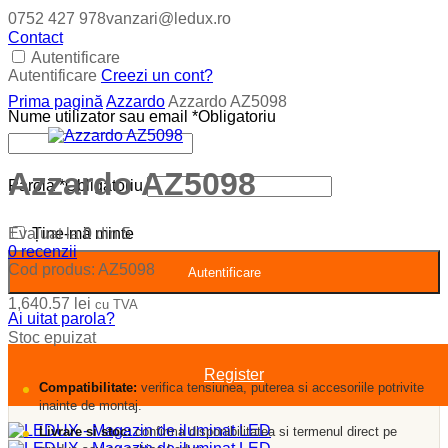
0752 427 978
vanzari@ledux.ro
Contact
Autentificare
Autentificare
Creezi un cont?
Prima pagină
Azzardo
Azzardo AZ5098
Nume utilizator sau email
*
Obligatoriu
Azzardo AZ5098
Parolă
*
Obligatoriu
Evaluat la
0
din 5
Ține-mă minte
0
recenzii
Cod produs:
AZ5098
Autentificare
1,640.57
lei
cu TVA
Ai uitat parola?
Stoc epuizat
Register
Compatibilitate:
verifica tensiunea, puterea si accesoriile potrivite
inainte de montaj.
Livrare si stoc:
confirma disponibilitatea si termenul direct pe