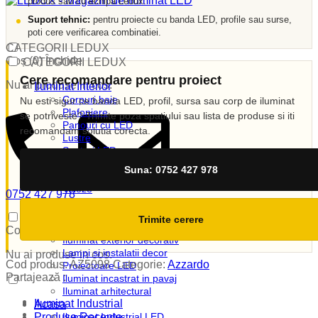
produs sau cu echipa Ledux.
Suport tehnic:
pentru proiecte cu banda LED, profile sau surse,
poti cere verificarea combinatiei.
CATEGORII LEDUX
Coș (
0
)
Închide
CATEGORII LEDUX
Cere recomandare pentru proiect
Nu ai produse in cos.
Iluminat Interior
Corpuri baie
Nu esti sigur ce banda LED, profil, sursa sau corp de iluminat
Plafoniere
se potriveste? Trimite poza spatiului sau lista de produse si iti
Panouri cu LED
recomandam solutia corecta.
Lustre
Spoturi LED
Candelabre
Suna: 0752 427 978
Aplici
Veioze
0752 427 978
Corpuri incastrate
vanzari@ledux.ro
Lampi de veghe
0
0.00
lei
Trimite cerere
Iluminat Exterior
Coș (
0
)
Închide
Iluminat exterior decorativ
Lampi si instalatii decor
Nu ai produse in cos.
Cod produs:
AZ5098
Categorie:
Azzardo
Proiectoare LED
Partajează :
Iluminat incastrat in pavaj
Iluminat arhitectural
Iluminat Industrial
Acasa
Produse Recente
Iluminat Industrial LED