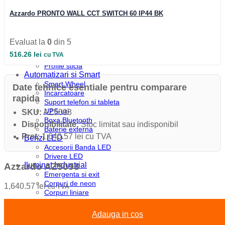
Profile colt
Profile incastrate
Azzardo PRONTO WALL CCT SWITCH 60 IP44 BK
Profile LED aparente
Profile pardoseala
Profile plinta
Evaluat la
0
din 5
Profile rotunde
516.26
lei
cu TVA
Profile scari
Profile sticla
Automatizari si Smart
Smart Wheel
Date tehnice esentiale pentru comparare
Incarcatoare
rapida
Suport telefon si tableta
UPS-uri
SKU:
AZ5098
Boxa Bluetooth
Disponibilitate:
Stoc limitat sau indisponibil
Baterie externa
Pret:
1,640.57 lei cu TVA
Benzi LED
Accesorii Banda LED
Drivere LED
Iluminat Industrial
Azzardo AZ5098
Emergenta si exit
Corpuri de neon
1,640.57
lei
cu TVA
Corpuri liniare
Corpuri pe sina
Corpuri etanse
Adauga in cos
Sine si accesorii