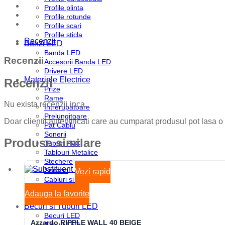
Profile plinta
Profile rotunde
Profile scari
Profile sticla
Recenzii
Benzi LED
Banda LED
Recenzii
Accesorii Banda LED
Drivere LED
Materiale Electrice
Recenzii
Prize
Rame
Nu exista recenzii inca.
Intrerupatoare
Prelungitoare
Doar clientii autentificati care au cumparat produsul pot lasa o
Pat Cablu
Sonerii
Produse similare
Tuburi PVC
Tablouri Metalice
Stechere
Senzori
Vezi rapid
Cabluri si Conductori
Doze
Adauga la favorite
Disjunctoare
Becuri si Tuburi LED
Becuri LED
Azzardo RIPPLE WALL 40 BEIGE
Tuburi LED