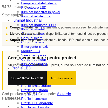
Lampi si instalatii decor
54.73
lei
cu TVA
Proiectoare LED
Iluminat incastrat in pavaj
Stoc epuizat
Iluminat arhitectural
Iluminat Industrial
Iluminat Industrial LED
Compatibilitate:
verifica tensiunea, puterea si accesoriile potrivite in
Iluminat stradal
Corpuri etanse
Livrare si stoc:
confirma disponibilitatea si termenul direct pe produs
Corpuri liniare
Suport tehnic:
pentru proiecte cu banda LED, profile sau surse, poti c
Corpuri pe sina
Emergenta si exit
Module LED
Sine si accesorii
Cere recomandare pentru proiect
Corpuri de neon
Iluminat Expozitii
Nu esti sigur ce banda LED, profil, sursa sau corp de iluminat se p
Profile LED
Accesorii profile LED
Dispersoare LED
Suna: 0752 427 978
Trimite cerere
Profile scafa
Profile arhitecturale
Profile balustrada
Cod produs:
AZ5152
Categorie:
Azzardo
Profile colt
Partajează :
Profile incastrate
Profile LED aparente
Profile pardoseala