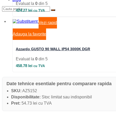
Evaluat la
0
din 5
424.27
lei
cu TVA
Vezi rapid
Adauga la favorite
Azzardo GUSTO 90 WALL IP54 3000K DGR
Evaluat la
0
din 5
458.78
lei
cu TVA
Date tehnice esentiale pentru comparare rapida
SKU:
AZ5152
Disponibilitate:
Stoc limitat sau indisponibil
Pret:
54.73 lei cu TVA