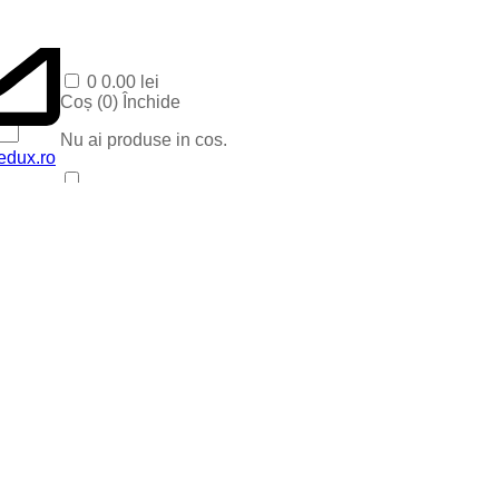
0
0.00
lei
Coș (
0
)
Închide
Nu ai produse in cos.
edux.ro
Acasa
Produse Recente
Contact
Categorii
Corpuri baie
Corpuri LED
Blog
Iluminat special
Iluminat Craciun
Iluminat Exterior
Iluminat exterior decorativ
Lampi si instalatii decor
Proiectoare LED
Iluminat incastrat in pavaj