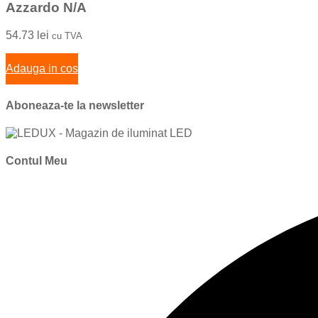
Azzardo N/A
54.73
lei
cu TVA
Adauga in cos
Aboneaza-te la newsletter
Contul Meu