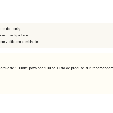
Iluminat arhitectural
Materiale Electrice
Prelungitoare
Pat Cablu
Sonerii
Tuburi PVC
Tambur
ainte de montaj.
Tablouri Metalice
 sau cu echipa Ledux.
Stechere
Senzori
ere verificarea combinatiei.
Cabluri si Conductori
Banda Izolatoare
Adaptor
Accesorii conetica
Copex
otriveste? Trimite poza spatiului sau lista de produse si iti recomandam
Fisa
Dulii
Doze
Disjunctoare
Cupla
Incubatoare
Lanterne
Becuri si Tuburi LED
Becuri
Becuri Economice