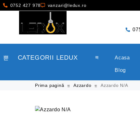
0752 427 978
vanzari@ledux.ro
07
CATEGORII LEDUX
Acasa
Blog
Prima pagină
Azzardo
Azzardo N/A