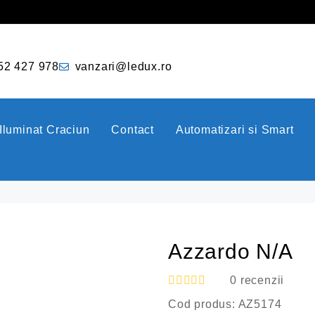
52 427 978
vanzari@ledux.ro
Iluminat Craciun
Contact
Automatizari si Smart
Azzardo N/A
0
recenzii
E
Cod produs:
AZ5174
v