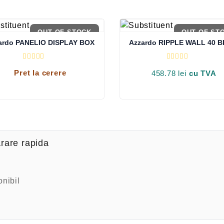
OUT OF STOCK
OUT OF ST
ardo PANELIO DISPLAY BOX
Azzardo RIPPLE WALL 40 B
E
E
Pret la cerere
v
v
458.78
lei
cu TVA
a
a
l
l
u
u
a
a
t
t
l
l
a
a
0
0
d
d
i
i
rare rapida
n
n
5
5
onibil