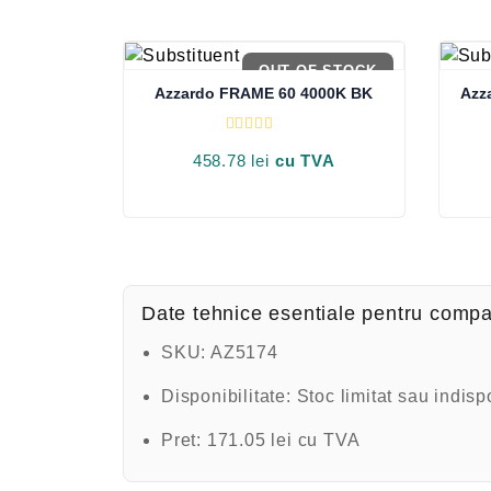
OUT OF STOCK
Azzardo FRAME 60 4000K BK
Azz
E
v
458.78
lei
cu TVA
a
l
u
a
t
l
a
0
d
i
Date tehnice esentiale pentru compa
n
5
SKU:
AZ5174
Disponibilitate:
Stoc limitat sau indisp
Pret:
171.05 lei cu TVA