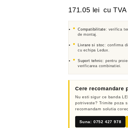
a
l
171.05
lei
cu TVA
u
a
t
l
a
Compatibilitate:
verifica te
de montaj.
0
d
i
Livrare si stoc:
confirma di
n
cu echipa Ledux.
5
Suport tehnic:
pentru proie
verificarea combinatiei.
Cere recomandare p
Nu esti sigur ce banda LED
potriveste? Trimite poza sp
recomandam solutia corec
Suna: 0752 427 978