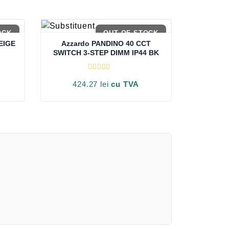
OCK
OUT OF STOCK
EIGE
Azzardo PANDINO 40 CCT
SWITCH 3-STEP DIMM IP44 BK
E
v
424.27
lei
cu TVA
a
l
u
a
t
l
a
0
d
i
n
5