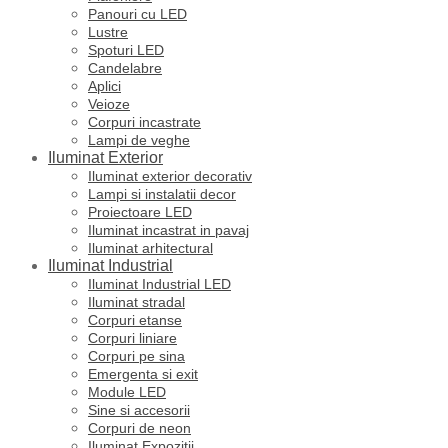
Panouri cu LED
Lustre
Spoturi LED
Candelabre
Aplici
Veioze
Corpuri incastrate
Lampi de veghe
Iluminat Exterior
Iluminat exterior decorativ
Lampi si instalatii decor
Proiectoare LED
Iluminat incastrat in pavaj
Iluminat arhitectural
Iluminat Industrial
Iluminat Industrial LED
Iluminat stradal
Corpuri etanse
Corpuri liniare
Corpuri pe sina
Emergenta si exit
Module LED
Sine si accesorii
Corpuri de neon
Iluminat Expozitii