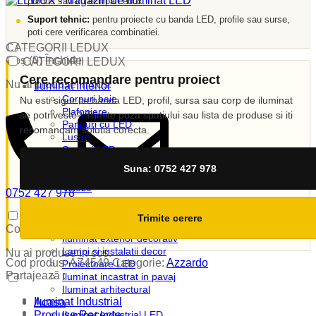
produs sau cu echipa Ledux.
Suport tehnic:
pentru proiecte cu banda LED, profile sau surse,
poti cere verificarea combinatiei.
CATEGORII LEDUX
Coș (
0
)
Închide
CATEGORII LEDUX
Cere recomandare pentru proiect
Nu ai produse in cos.
Iluminat Interior
Corpuri baie
Nu esti sigur ce banda LED, profil, sursa sau corp de iluminat
Plafoniere
se potriveste? Trimite poza spatiului sau lista de produse si iti
Panouri cu LED
recomandam solutia corecta.
Lustre
Spoturi LED
Candelabre
Suna: 0752 427 978
Aplici
Veioze
0752 427 978
Corpuri incastrate
vanzari@ledux.ro
Lampi de veghe
0
0.00
lei
Trimite cerere
Iluminat Exterior
Coș (
0
)
Închide
Iluminat exterior decorativ
Lampi si instalatii decor
Nu ai produse in cos.
Cod produs:
AZ4549
Categorie:
Azzardo
Proiectoare LED
Partajează :
Iluminat incastrat in pavaj
Iluminat arhitectural
Iluminat Industrial
Acasa
Produse Recente
Iluminat Industrial LED