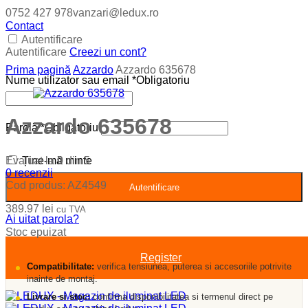
0752 427 978
vanzari@ledux.ro
Contact
Autentificare
Autentificare
Creezi un cont?
Prima pagină
Azzardo
Azzardo 635678
Nume utilizator sau email
*
Obligatoriu
Azzardo 635678
Parolă
*
Obligatoriu
Evaluat la
0
din 5
Ține-mă minte
0
recenzii
Cod produs:
AZ4549
Autentificare
389.97
lei
cu TVA
Ai uitat parola?
Stoc epuizat
Register
Compatibilitate:
verifica tensiunea, puterea si accesoriile potrivite
inainte de montaj.
Livrare si stoc:
confirma disponibilitatea si termenul direct pe