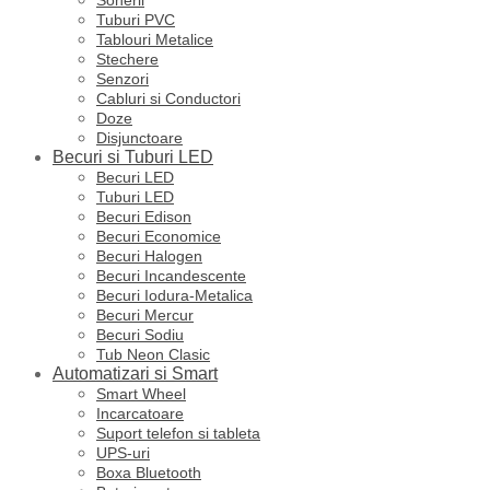
Tuburi PVC
Tablouri Metalice
Stechere
Senzori
Cabluri si Conductori
Doze
Disjunctoare
Becuri si Tuburi LED
Becuri LED
Tuburi LED
Becuri Edison
Becuri Economice
Becuri Halogen
Becuri Incandescente
Becuri Iodura-Metalica
Becuri Mercur
Becuri Sodiu
Tub Neon Clasic
Automatizari si Smart
Smart Wheel
Incarcatoare
Suport telefon si tableta
UPS-uri
Boxa Bluetooth