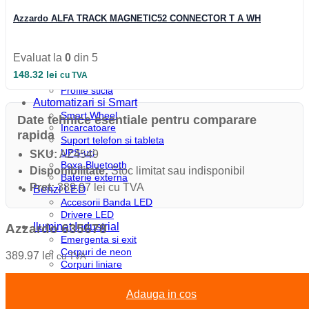
Profile colt
Profile incastrate
Azzardo ALFA TRACK MAGNETIC52 CONNECTOR T A WH
Profile LED aparente
Profile pardoseala
Profile plinta
Evaluat la
0
din 5
Profile rotunde
148.32
lei
cu TVA
Profile scari
Profile sticla
Automatizari si Smart
Smart Wheel
Date tehnice esentiale pentru comparare
Incarcatoare
rapida
Suport telefon si tableta
UPS-uri
SKU:
AZ4549
Boxa Bluetooth
Disponibilitate:
Stoc limitat sau indisponibil
Baterie externa
Pret:
389.97 lei cu TVA
Benzi LED
Accesorii Banda LED
Drivere LED
Iluminat Industrial
Azzardo 635678
Emergenta si exit
Corpuri de neon
389.97
lei
cu TVA
Corpuri liniare
Corpuri pe sina
Corpuri etanse
Adauga in cos
Sine si accesorii