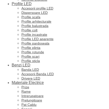
Profile LED
Accesorii profile LED
Dispersoare LED
Profile scafa
Profile arhitecturale
Profile balustrada
Profile colt
Profile incastrate
Profile LED aparente
Profile pardoseala
Profile plinta
Profile rotunde
Profile scari
Profile sticla
Benzi LED
Banda LED
Accesorii Banda LED
Drivere LED
Materiale Electrice
Prize
Rame
Intrerupatoare
Prelungitoare
Pat Cablu
Sonerii