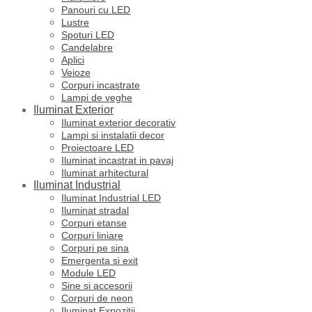
Panouri cu LED
Lustre
Spoturi LED
Candelabre
Aplici
Veioze
Corpuri incastrate
Lampi de veghe
Iluminat Exterior
Iluminat exterior decorativ
Lampi si instalatii decor
Proiectoare LED
Iluminat incastrat in pavaj
Iluminat arhitectural
Iluminat Industrial
Iluminat Industrial LED
Iluminat stradal
Corpuri etanse
Corpuri liniare
Corpuri pe sina
Emergenta si exit
Module LED
Sine si accesorii
Corpuri de neon
Iluminat Expozitii