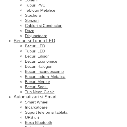
Tuburi PVC
Tablouri Metalice
Stechere
Senzori
Cabluri si Conductori
Doze
Disjunctoare
Becuri si Tuburi LED
Becuri LED
Tuburi LED
Becuri Edison
Becuri Economice
Becuri Halogen
Becuri Incandescente
Becuri Iodura-Metalica
Becuri Mercur
Becuri Sodiu
Tub Neon Clasic
Automatizari si Smart
Smart Wheel
Incarcatoare
Suport telefon si tableta
UPS-uri
Boxa Bluetooth