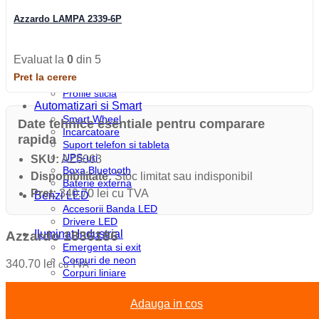
Profile colt
Profile incastrate
Azzardo LAMPA 2339-6P
Profile LED aparente
Profile pardoseala
Profile plinta
Evaluat la
0
din 5
Profile rotunde
Pret la cerere
Profile scari
Profile sticla
Automatizari si Smart
Smart Wheel
Date tehnice esentiale pentru comparare
Incarcatoare
rapida
Suport telefon si tableta
UPS-uri
SKU:
AZ6063
Boxa Bluetooth
Disponibilitate:
Stoc limitat sau indisponibil
Baterie externa
Pret:
340.70 lei cu TVA
Benzi LED
Accesorii Banda LED
Drivere LED
Iluminat Industrial
Azzardo 1836186
Emergenta si exit
Corpuri de neon
340.70
lei
cu TVA
Corpuri liniare
Corpuri pe sina
Corpuri etanse
Adauga in cos
Sine si accesorii