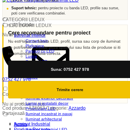
produs sau cu echipa Ledux.
Suport tehnic:
pentru proiecte cu banda LED, profile sau surse,
poti cere verificarea combinatiei.
CATEGORII LEDUX
Coș (
0
)
Închide
CATEGORII LEDUX
Cere recomandare pentru proiect
Nu ai produse in cos.
Iluminat Interior
Corpuri baie
Nu esti sigur ce banda LED, profil, sursa sau corp de iluminat
Plafoniere
se potriveste? Trimite poza spatiului sau lista de produse si iti
Panouri cu LED
recomandam solutia corecta.
Lustre
Spoturi LED
Candelabre
Suna: 0752 427 978
Aplici
Veioze
0752 427 978
Corpuri incastrate
vanzari@ledux.ro
Lampi de veghe
0
0.00
lei
Trimite cerere
Iluminat Exterior
Coș (
0
)
Închide
Iluminat exterior decorativ
Lampi si instalatii decor
Nu ai produse in cos.
Cod produs:
AZ6063
Categorie:
Azzardo
Proiectoare LED
Partajează :
Iluminat incastrat in pavaj
Iluminat arhitectural
Iluminat Industrial
Acasa
Produse Recente
Iluminat Industrial LED