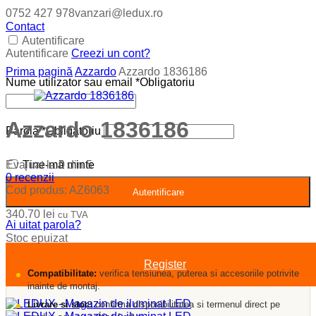
0752 427 978
vanzari@ledux.ro
Contact
Autentificare
Autentificare
Creezi un cont?
Prima pagină
Azzardo
Azzardo 1836186
Nume utilizator sau email
*
Obligatoriu
Azzardo 1836186
Parolă
*
Obligatoriu
Evaluat la
0
din 5
Ține-mă minte
0
recenzii
Cod produs:
AZ6063
Autentificare
340.70
lei
cu TVA
Ai uitat parola?
Stoc epuizat
Register
Compatibilitate:
verifica tensiunea, puterea si accesoriile potrivite
inainte de montaj.
Livrare si stoc:
confirma disponibilitatea si termenul direct pe