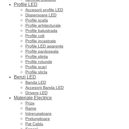
Profile LED
Accesorii profile LED
Dispersoare LED
Profile scafa
Profile arhitecturale
Profile balustrada
Profile colt
Profile incastrate
Profile LED aparente
Profile pardoseala
Profile plinta
Profile rotunde
Profile scari
Profile sticla
Benzi LED
Banda LED
Accesorii Banda LED
Drivere LED
Materiale Electrice
Prize
Rame
Intrerupatoare
Prelungitoare
Pat Cablu
Sonerii