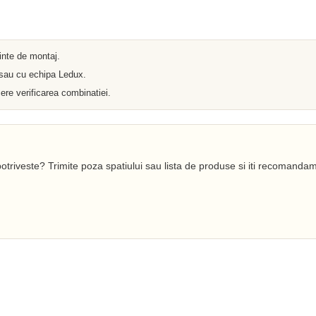
Iluminat arhitectural
Materiale Electrice
Prelungitoare
Pat Cablu
Sonerii
ainte de montaj.
Tuburi PVC
 sau cu echipa Ledux.
Tambur
Tablouri Metalice
ere verificarea combinatiei.
Stechere
Senzori
Cabluri si Conductori
Banda Izolatoare
Adaptor
Accesorii conetica
otriveste? Trimite poza spatiului sau lista de produse si iti recomandam
Copex
Fisa
Dulii
Doze
Disjunctoare
Cupla
Incubatoare
Lanterne
Becuri si Tuburi LED
Becuri
Becuri Economice