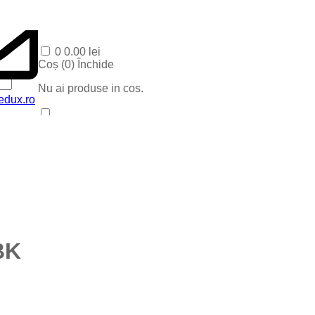
0
0.00
lei
Coș (
0
)
Închide
Nu ai produse in cos.
edux.ro
Acasa
Produse Recente
Contact
Categorii
Corpuri baie
Corpuri LED
Blog
Iluminat special
Iluminat Craciun
BK
Iluminat Exterior
Iluminat exterior decorativ
Lampi si instalatii decor
Proiectoare LED
Iluminat incastrat in pavaj