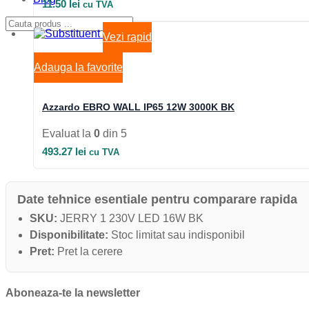
11.50
lei
cu TVA
Vezi rapid
Adauga la favorite
Azzardo EBRO WALL IP65 12W 3000K BK
Evaluat la
0
din 5
493.27
lei
cu TVA
Date tehnice esentiale pentru comparare rapida
SKU:
JERRY 1 230V LED 16W BK
Disponibilitate:
Stoc limitat sau indisponibil
Pret:
Pret la cerere
Aboneaza-te la newsletter