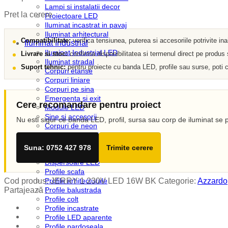
Lampi si instalatii decor
Pret la cerere
Proiectoare LED
Iluminat incastrat in pavaj
Iluminat arhitectural
Compatibilitate:
verifica tensiunea, puterea si accesoriile potrivite in
Iluminat Industrial
Iluminat Industrial LED
Livrare si stoc:
confirma disponibilitatea si termenul direct pe produs
Iluminat stradal
Suport tehnic:
pentru proiecte cu banda LED, profile sau surse, poti c
Corpuri etanse
Corpuri liniare
Corpuri pe sina
Emergenta si exit
Cere recomandare pentru proiect
Module LED
Sine si accesorii
Nu esti sigur ce banda LED, profil, sursa sau corp de iluminat se p
Corpuri de neon
Iluminat Expozitii
Profile LED
Suna: 0752 427 978
Trimite cerere
Accesorii profile LED
Dispersoare LED
Profile scafa
Cod produs:
JERRY 1 230V LED 16W BK
Categorie:
Azzardo
Profile arhitecturale
Partajează :
Profile balustrada
Profile colt
Profile incastrate
Profile LED aparente
Profile pardoseala