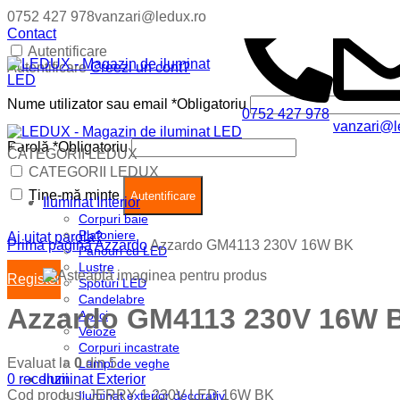
0752 427 978
vanzari@ledux.ro
Contact
Autentificare
Autentificare
Creezi un cont?
Nume utilizator sau email
*
Obligatoriu
0752 427 978
vanzari@l
Parolă
*
Obligatoriu
CATEGORII LEDUX
Coș (
0
)
Închide
CATEGORII LEDUX
Ține-mă minte
Nu ai produse in cos.
Autentificare
Iluminat Interior
Corpuri baie
Plafoniere
Ai uitat parola?
Prima pagină
Azzardo
Azzardo GM4113 230V 16W BK
Panouri cu LED
Lustre
Register
Spoturi LED
Candelabre
Azzardo GM4113 230V 16W 
Aplici
Veioze
Corpuri incastrate
Evaluat la
0
din 5
Lampi de veghe
0
recenzii
Iluminat Exterior
Cod produs:
JERRY 1 230V LED 16W BK
Iluminat exterior decorativ