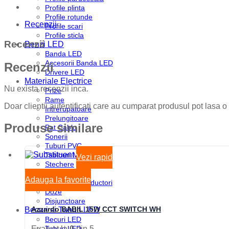
Profile plinta
Profile rotunde
Recenzii
Profile scari
Profile sticla
Recenzii
Benzi LED
Banda LED
Accesorii Banda LED
Recenzii
Drivere LED
Materiale Electrice
Nu exista recenzii inca.
Prize
Rame
Doar clientii autentificati care au cumparat produsul pot lasa o
Intrerupatoare
Prelungitoare
Produse similare
Pat Cablu
Sonerii
Tuburi PVC
Tablouri Metalice
Vezi rapid
Stechere
Senzori
Adauga la favorite
Cabluri si Conductori
Doze
Disjunctoare
Azzardo BABIL 15W CCT SWITCH WH
Becuri si Tuburi LED
Becuri LED
Tuburi LED
Evaluat la
0
din 5