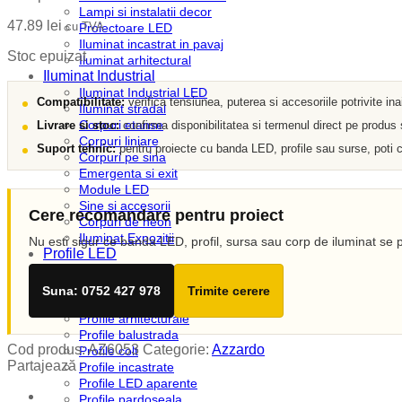
Lampi si instalatii decor
47.89
lei
cu TVA
Proiectoare LED
Iluminat incastrat in pavaj
Stoc epuizat
Iluminat arhitectural
Iluminat Industrial
Iluminat Industrial LED
Compatibilitate:
verifica tensiunea, puterea si accesoriile potrivite in
Iluminat stradal
Corpuri etanse
Livrare si stoc:
confirma disponibilitatea si termenul direct pe produs
Corpuri liniare
Suport tehnic:
pentru proiecte cu banda LED, profile sau surse, poti c
Corpuri pe sina
Emergenta si exit
Module LED
Sine si accesorii
Cere recomandare pentru proiect
Corpuri de neon
Iluminat Expozitii
Nu esti sigur ce banda LED, profil, sursa sau corp de iluminat se p
Profile LED
Accesorii profile LED
Dispersoare LED
Suna: 0752 427 978
Trimite cerere
Profile scafa
Profile arhitecturale
Profile balustrada
Cod produs:
AZ6053
Categorie:
Azzardo
Profile colt
Partajează :
Profile incastrate
Profile LED aparente
Profile pardoseala