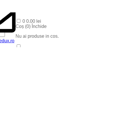
0
0.00
lei
Coș (
0
)
Închide
Nu ai produse in cos.
edux.ro
Acasa
Produse Recente
Contact
Categorii
Corpuri baie
Corpuri LED
Blog
Iluminat special
Iluminat Craciun
Iluminat Exterior
Iluminat exterior decorativ
Lampi si instalatii decor
Proiectoare LED
Iluminat incastrat in pavaj