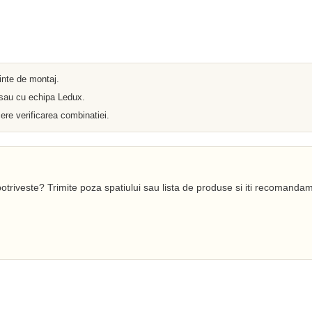
Iluminat arhitectural
Materiale Electrice
Prelungitoare
Pat Cablu
Sonerii
Tuburi PVC
Tambur
ainte de montaj.
Tablouri Metalice
 sau cu echipa Ledux.
Stechere
Senzori
ere verificarea combinatiei.
Cabluri si Conductori
Banda Izolatoare
Adaptor
Accesorii conetica
Copex
otriveste? Trimite poza spatiului sau lista de produse si iti recomandam
Fisa
Dulii
Doze
Disjunctoare
Cupla
Incubatoare
Lanterne
Becuri si Tuburi LED
Becuri
Becuri Economice