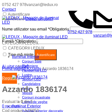
0752 427 978
vanzari@ledux.ro
Contact
Autentificare
Autentificare
Creezi un cont?
Nume utilizator sau email
*
Obligatoriu
0752 427 978
vanzari@l
Parolă
*
Obligatoriu
CATEGORII LEDUX
Coș (
0
)
Închide
CATEGORII LEDUX
Ține-mă minte
Nu ai produse in cos.
Autentificare
Iluminat Interior
Corpuri baie
Plafoniere
Ai uitat parola?
Prima pagină
Azzardo
Azzardo 1836174
Panouri cu LED
Lustre
Register
Spoturi LED
Candelabre
Azzardo 1836174
Aplici
Veioze
Corpuri incastrate
Evaluat la
0
din 5
Lampi de veghe
0
recenzii
Iluminat Exterior
Cod produs:
AZ6053
Iluminat exterior decorativ