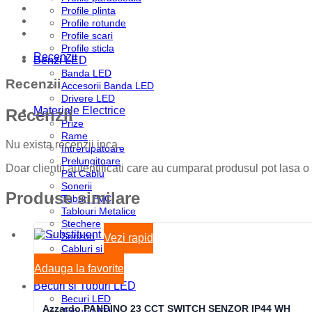
Profile plinta
Profile rotunde
Profile scari
Profile sticla
Recenzii
Benzi LED
Banda LED
Recenzii
Accesorii Banda LED
Drivere LED
Materiale Electrice
Recenzii
Prize
Rame
Nu exista recenzii inca.
Intrerupatoare
Prelungitoare
Doar clientii autentificati care au cumparat produsul pot lasa o
Pat Cablu
Sonerii
Produse similare
Tuburi PVC
Tablouri Metalice
Stechere
Senzori
Vezi rapid
Cabluri si Conductori
Doze
Adauga la favorite
Disjunctoare
Becuri si Tuburi LED
Becuri LED
Azzardo PANDINO 23 CCT SWITCH SENZOR IP44 WH
Tuburi LED