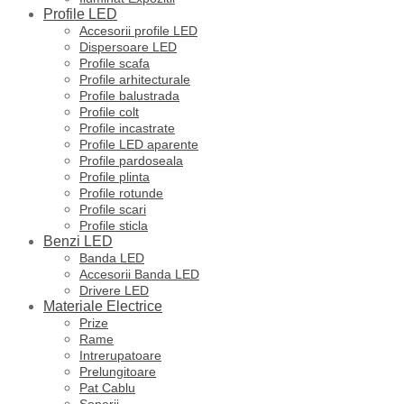
Profile LED
Accesorii profile LED
Dispersoare LED
Profile scafa
Profile arhitecturale
Profile balustrada
Profile colt
Profile incastrate
Profile LED aparente
Profile pardoseala
Profile plinta
Profile rotunde
Profile scari
Profile sticla
Benzi LED
Banda LED
Accesorii Banda LED
Drivere LED
Materiale Electrice
Prize
Rame
Intrerupatoare
Prelungitoare
Pat Cablu
Sonerii