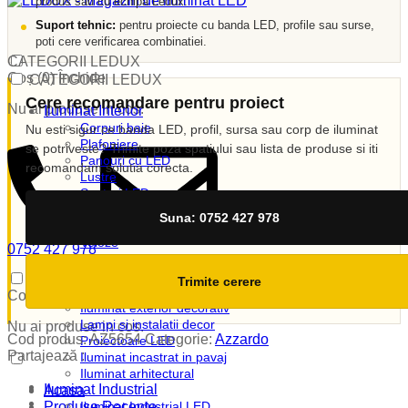
produs sau cu echipa Ledux.
Suport tehnic:
pentru proiecte cu banda LED, profile sau surse,
poti cere verificarea combinatiei.
CATEGORII LEDUX
Coș (
0
)
Închide
CATEGORII LEDUX
Cere recomandare pentru proiect
Nu ai produse in cos.
Iluminat Interior
Corpuri baie
Nu esti sigur ce banda LED, profil, sursa sau corp de iluminat
Plafoniere
se potriveste? Trimite poza spatiului sau lista de produse si iti
Panouri cu LED
recomandam solutia corecta.
Lustre
Spoturi LED
Candelabre
Suna: 0752 427 978
Aplici
Veioze
0752 427 978
Corpuri incastrate
vanzari@ledux.ro
Lampi de veghe
0
0.00
lei
Trimite cerere
Iluminat Exterior
Coș (
0
)
Închide
Iluminat exterior decorativ
Lampi si instalatii decor
Nu ai produse in cos.
Cod produs:
AZ5654
Categorie:
Azzardo
Proiectoare LED
Partajează :
Iluminat incastrat in pavaj
Iluminat arhitectural
Iluminat Industrial
Acasa
Produse Recente
Iluminat Industrial LED