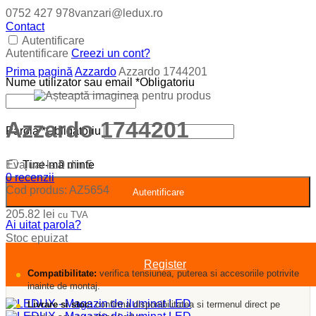
0752 427 978
vanzari@ledux.ro
Contact
Autentificare
Autentificare
Creezi un cont?
Prima pagină
Azzardo
Azzardo 1744201
Nume utilizator sau email
*
Obligatoriu
Azzardo 1744201
Parolă
*
Obligatoriu
Evaluat la
0
din 5
Ține-mă minte
0
recenzii
Cod produs:
AZ5654
Autentificare
205.82
lei
cu TVA
Ai uitat parola?
Stoc epuizat
Register
Compatibilitate:
verifica tensiunea, puterea si accesoriile potrivite
inainte de montaj.
Livrare si stoc:
confirma disponibilitatea si termenul direct pe