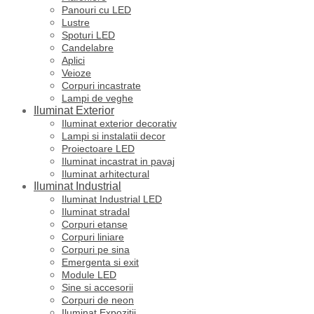
Panouri cu LED
Lustre
Spoturi LED
Candelabre
Aplici
Veioze
Corpuri incastrate
Lampi de veghe
Iluminat Exterior
Iluminat exterior decorativ
Lampi si instalatii decor
Proiectoare LED
Iluminat incastrat in pavaj
Iluminat arhitectural
Iluminat Industrial
Iluminat Industrial LED
Iluminat stradal
Corpuri etanse
Corpuri liniare
Corpuri pe sina
Emergenta si exit
Module LED
Sine si accesorii
Corpuri de neon
Iluminat Expozitii