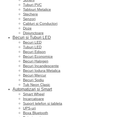
Tuburi PVC
Tablouri Metalice
Stechere
Senzori
Cabluri si Conductori
Doze
Disjunctoare
Becuri si Tuburi LED
Becuri LED
Tuburi LED
Becuri Edison
Becuri Economice
Becuri Halogen
Becuri Incandescente
Becuri Iodura-Metalica
Becuri Mercur
Becuri Sodiu
Tub Neon Clasic
Automatizari si Smart
Smart Wheel
Incarcatoare
Suport telefon si tableta
UPS-uri
Boxa Bluetooth