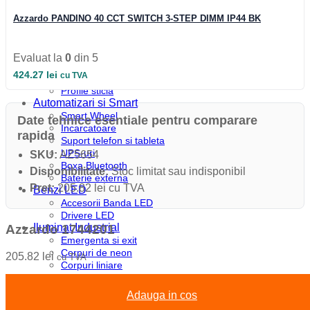
Profile colt
Profile incastrate
Azzardo PANDINO 40 CCT SWITCH 3-STEP DIMM IP44 BK
Profile LED aparente
Profile pardoseala
Profile plinta
Evaluat la
0
din 5
Profile rotunde
424.27
lei
cu TVA
Profile scari
Profile sticla
Automatizari si Smart
Smart Wheel
Date tehnice esentiale pentru comparare
Incarcatoare
rapida
Suport telefon si tableta
UPS-uri
SKU:
AZ5654
Boxa Bluetooth
Disponibilitate:
Stoc limitat sau indisponibil
Baterie externa
Pret:
205.82 lei cu TVA
Benzi LED
Accesorii Banda LED
Drivere LED
Iluminat Industrial
Azzardo 1744201
Emergenta si exit
Corpuri de neon
205.82
lei
cu TVA
Corpuri liniare
Corpuri pe sina
Corpuri etanse
Adauga in cos
Sine si accesorii