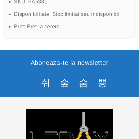
SKU:
PA5381
5
Disponibilitate:
Stoc limitat sau indisponibil
Pret:
Pret la cerere
Aboneaza-te la newsletter