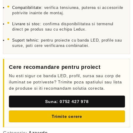
l
a
Compatibilitate:
verifica tensiunea, puterea si accesoriile
potrivite inainte de montaj.
0
d
Livrare si stoc:
confirma disponibilitatea si termenul
i
n
direct pe produs sau cu echipa Ledux.
5
Suport tehnic:
pentru proiecte cu banda LED, profile sau
surse, poti cere verificarea combinatiei.
Cere recomandare pentru proiect
Nu esti sigur ce banda LED, profil, sursa sau corp de
iluminat se potriveste? Trimite poza spatiului sau lista
de produse si iti recomandam solutia corecta.
Suna: 0752 427 978
Trimite cerere