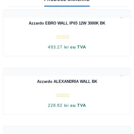
VEZI RAPID
OUT OF STOCK
Azzardo EBRO WALL IP65 12W 3000K BK
E
493.27
lei
cu TVA
v
a
l
u
a
t
VEZI RAPID
l
a
OUT OF STOCK
0
Azzardo ALEXANDRIA WALL BK
d
i
n
5
E
228.82
lei
cu TVA
v
a
l
u
a
t
VEZI RAPID
l
a