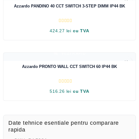
OUT OF STOCK
0
Azzardo PANDINO 40 CCT SWITCH 3-STEP DIMM IP44 BK
d
i
n
5
E
424.27
lei
cu TVA
v
a
l
u
a
t
VEZI RAPID
l
a
OUT OF STOCK
0
Azzardo PRONTO WALL CCT SWITCH 60 IP44 BK
d
i
n
5
E
516.26
lei
cu TVA
v
a
l
u
a
t
l
a
Date tehnice esentiale pentru comparare
0
rapida
d
i
n