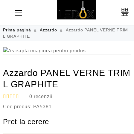
Prima pagină
Azzardo
Azzardo PANEL VERNE TRIM
L GRAPHITE
Azzardo PANEL VERNE TRIM
L GRAPHITE
0
recenzii
E
Cod produs:
PA5381
v
a
l
Pret la cerere
u
a
t