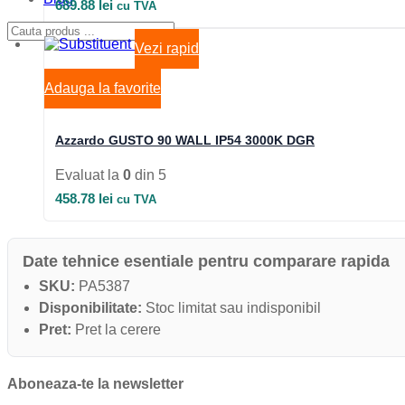
689.88
lei
cu TVA
Vezi rapid
Adauga la favorite
Azzardo GUSTO 90 WALL IP54 3000K DGR
Evaluat la
0
din 5
458.78
lei
cu TVA
Date tehnice esentiale pentru comparare rapida
SKU:
PA5387
Disponibilitate:
Stoc limitat sau indisponibil
Pret:
Pret la cerere
Aboneaza-te la newsletter