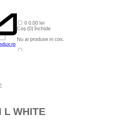
0
0.00
lei
Coș (
0
)
Închide
Nu ai produse in cos.
edux.ro
Acasa
Produse Recente
Contact
Categorii
Corpuri baie
E
Corpuri LED
Blog
Iluminat special
Iluminat Craciun
 L WHITE
Iluminat Exterior
Iluminat exterior decorativ
Lampi si instalatii decor
Proiectoare LED
Iluminat incastrat in pavaj