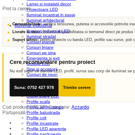
Lampi si instalatii decor
Pret la cerere
Proiectoare LED
Iluminat incastrat in pavaj
Iluminat arhitectural
Compatibilitate:
verifica tensiunea, puterea si accesoriile potrivite in
Iluminat Industrial
Iluminat Industrial LED
Livrare si stoc:
confirma disponibilitatea si termenul direct pe produs
Iluminat stradal
Suport tehnic:
pentru proiecte cu banda LED, profile sau surse, poti c
Corpuri etanse
Corpuri liniare
Corpuri pe sina
Emergenta si exit
Cere recomandare pentru proiect
Module LED
Sine si accesorii
Nu esti sigur ce banda LED, profil, sursa sau corp de iluminat se p
Corpuri de neon
Iluminat Expozitii
Profile LED
Suna: 0752 427 978
Trimite cerere
Accesorii profile LED
Dispersoare LED
Profile scafa
Cod produs:
PA5387
Categorie:
Azzardo
Profile arhitecturale
Partajează :
Profile balustrada
Profile colt
Profile incastrate
Profile LED aparente
Profile pardoseala