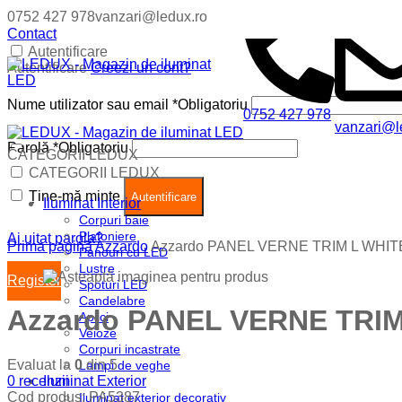
0752 427 978
vanzari@ledux.ro
Contact
Autentificare
Autentificare
Creezi un cont?
Nume utilizator sau email
*
Obligatoriu
0752 427 978
vanzari@l
Parolă
*
Obligatoriu
CATEGORII LEDUX
Coș (
0
)
Închide
CATEGORII LEDUX
Ține-mă minte
Nu ai produse in cos.
Autentificare
Iluminat Interior
Corpuri baie
Plafoniere
Ai uitat parola?
Prima pagină
Azzardo
Azzardo PANEL VERNE TRIM L WHIT
Panouri cu LED
Lustre
Register
Spoturi LED
Candelabre
Azzardo PANEL VERNE TRIM
Aplici
Veioze
Corpuri incastrate
Evaluat la
0
din 5
Lampi de veghe
0
recenzii
Iluminat Exterior
Cod produs:
PA5387
Iluminat exterior decorativ