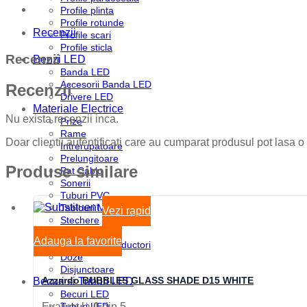
Profile plinta
Profile rotunde
Recenzii
Profile scari
Profile sticla
Recenzii
Benzi LED
Banda LED
Accesorii Banda LED
Recenzii
Drivere LED
Materiale Electrice
Nu exista recenzii inca.
Prize
Rame
Doar clientii autentificati care au cumparat produsul pot lasa o
Intrerupatoare
Prelungitoare
Produse similare
Pat Cablu
Sonerii
Tuburi PVC
Tablouri Metalice
Vezi rapid
Stechere
Senzori
Adauga la favorite
Cabluri si Conductori
Doze
Disjunctoare
Azzardo BUBBLES GLASS SHADE D15 WHITE
Becuri si Tuburi LED
Becuri LED
Tuburi LED
Evaluat la
0
din 5