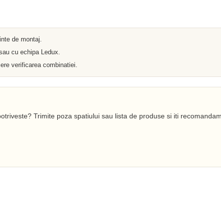
Iluminat arhitectural
Materiale Electrice
Prelungitoare
Pat Cablu
Sonerii
ainte de montaj.
Tuburi PVC
 sau cu echipa Ledux.
Tambur
Tablouri Metalice
ere verificarea combinatiei.
Stechere
Senzori
Cabluri si Conductori
Banda Izolatoare
Adaptor
Accesorii conetica
otriveste? Trimite poza spatiului sau lista de produse si iti recomandam
Copex
Fisa
Dulii
Doze
Disjunctoare
Cupla
Incubatoare
Lanterne
Becuri si Tuburi LED
Becuri
Becuri Economice