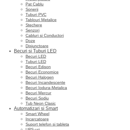
Pat Cablu
Sonerii
Tuburi PVC
Tablouri Metalice
Stechere
Senzori
Cabluri si Conductori
Doze
Disjunctoare
Becuri si Tuburi LED
Becuri LED
Tuburi LED
Becuri Edison
Becuri Economice
Becuri Halogen
Becuri Incandescente
Becuri Iodura-Metalica
Becuri Mercur
Becuri Sodiu
Tub Neon Clasic
Automatizari si Smart
Smart Wheel
Incarcatoare
Suport telefon si tableta
UPS-uri