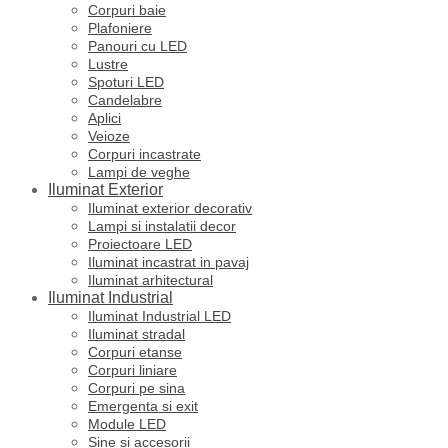
Corpuri baie
Plafoniere
Panouri cu LED
Lustre
Spoturi LED
Candelabre
Aplici
Veioze
Corpuri incastrate
Lampi de veghe
Iluminat Exterior
Iluminat exterior decorativ
Lampi si instalatii decor
Proiectoare LED
Iluminat incastrat in pavaj
Iluminat arhitectural
Iluminat Industrial
Iluminat Industrial LED
Iluminat stradal
Corpuri etanse
Corpuri liniare
Corpuri pe sina
Emergenta si exit
Module LED
Sine si accesorii