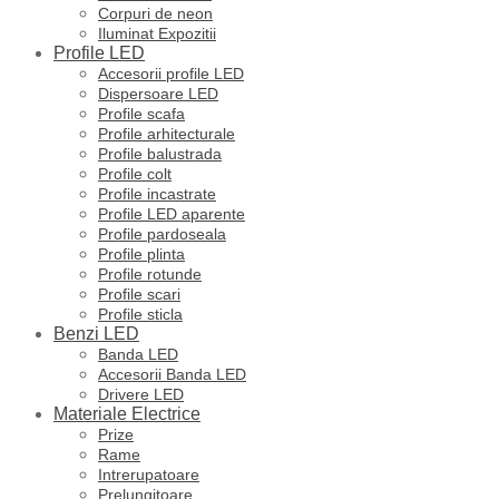
Corpuri de neon
Iluminat Expozitii
Profile LED
Accesorii profile LED
Dispersoare LED
Profile scafa
Profile arhitecturale
Profile balustrada
Profile colt
Profile incastrate
Profile LED aparente
Profile pardoseala
Profile plinta
Profile rotunde
Profile scari
Profile sticla
Benzi LED
Banda LED
Accesorii Banda LED
Drivere LED
Materiale Electrice
Prize
Rame
Intrerupatoare
Prelungitoare