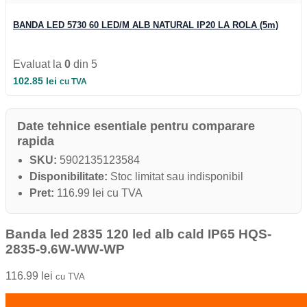
Iluminat Industrial
Iluminat Industrial
BANDA LED 5730 60 LED/M ALB NATURAL IP20 LA ROLA (5m)
Iluminat Industrial LED
Iluminat stradal
Iluminat Industrial
Evaluat la
0
din 5
Iluminat Expozitii
Module LED
102.85
lei
cu TVA
Automatizari si Smart
Date tehnice esentiale pentru comparare
rapida
SKU:
5902135123584
Disponibilitate:
Stoc limitat sau indisponibil
Pret:
116.99 lei cu TVA
Banda led 2835 120 led alb cald IP65 HQS-
2835-9.6W-WW-WP
116.99
lei
cu TVA