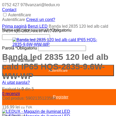
0752 427 978
vanzari@ledux.ro
Contact
Autentificare
Autentificare
Creezi un cont?
Prima pagină
Benzi LED
Banda led 2835 120 led alb cald
Nume utilizator sau email
*
Obligatoriu
IP65 HQS-2835-9.6W-WW-WP
Parolă
*
Obligatoriu
Banda led 2835 120 led alb
Ține-mă minte
cald IP65 HQS-2835-9.6W-
Autentificare
WW-WP
Ai uitat parola?
Evaluat la
0
din 5
0
recenzii
Register
Cod produs:
5902135123584
116.99
lei
cu TVA
Stoc epuizat