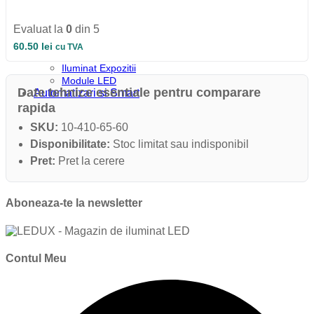
Iluminat Industrial
Iluminat Industrial
Evaluat la
0
din 5
Iluminat Industrial LED
Iluminat stradal
60.50
lei
cu TVA
Iluminat Industrial
Iluminat Expozitii
Module LED
Date tehnice esentiale pentru comparare
Automatizari si Smart
rapida
SKU:
10-410-65-60
Disponibilitate:
Stoc limitat sau indisponibil
Pret:
Pret la cerere
Aboneaza-te la newsletter
Contul Meu