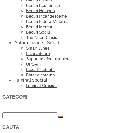
Becuri Edison
Becuri Economice
Becuri Halogen
Becuri Incandescente
Becuri Iodura-Metalica
Becuri Mercur
Becuri Sodiu
Tub Neon Clasic
Automatizari si Smart
Smart Wheel
Incarcatoare
Suport telefon si tableta
UPS-uri
Boxa Bluetooth
Baterie externa
Iluminat special
Iluminat Craciun
CATEGORII
CAUTA