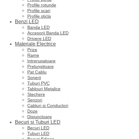
Profile rotunde
Profile scari
Profile sticla
Benzi LED
Banda LED
Accesorii Banda LED
Drivere LED
Materiale Electrice
Prize
Rame
Intrerupatoare
Prelungitoare
Pat Cablu
Sonerii
Tuburi PVC
Tablouri Metalice
Stechere
Senzori
Cabluri si Conductori
Doze
Disjunctoare
Becuri si Tuburi LED
Becuri LED
Tuburi LED