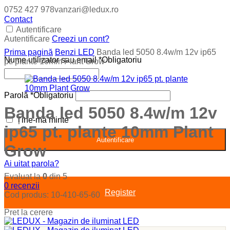
0752 427 978
vanzari@ledux.ro
Contact
Autentificare
Autentificare
Creezi un cont?
Prima pagină
Benzi LED
Banda led 5050 8.4w/m 12v ip65
Nume utilizator sau email
*
Obligatoriu
pt. plante 10mm Plant Grow
Parolă
*
Obligatoriu
Banda led 5050 8.4w/m 12v
Ține-mă minte
ip65 pt. plante 10mm Plant
Autentificare
Grow
Ai uitat parola?
Evaluat la
0
din 5
0
recenzii
Register
Cod produs:
10-410-65-60
Pret la cerere