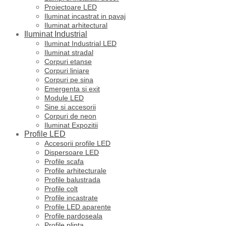
Proiectoare LED
Iluminat incastrat in pavaj
Iluminat arhitectural
Iluminat Industrial
Iluminat Industrial LED
Iluminat stradal
Corpuri etanse
Corpuri liniare
Corpuri pe sina
Emergenta si exit
Module LED
Sine si accesorii
Corpuri de neon
Iluminat Expozitii
Profile LED
Accesorii profile LED
Dispersoare LED
Profile scafa
Profile arhitecturale
Profile balustrada
Profile colt
Profile incastrate
Profile LED aparente
Profile pardoseala
Profile plinta