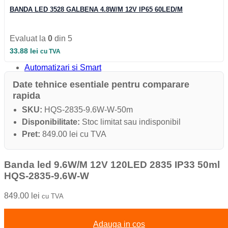
Iluminat Industrial
BANDA LED 3528 GALBENA 4.8W/M 12V IP65 60LED/M
Iluminat Industrial
Iluminat Industrial LED
Iluminat stradal
Evaluat la
0
din 5
Iluminat Industrial
Iluminat Expozitii
33.88
lei
cu TVA
Module LED
Automatizari si Smart
Date tehnice esentiale pentru comparare
rapida
SKU:
HQS-2835-9.6W-W-50m
Disponibilitate:
Stoc limitat sau indisponibil
Pret:
849.00 lei cu TVA
Banda led 9.6W/M 12V 120LED 2835 IP33 50ml
HQS-2835-9.6W-W
849.00
lei
cu TVA
Adauga in cos