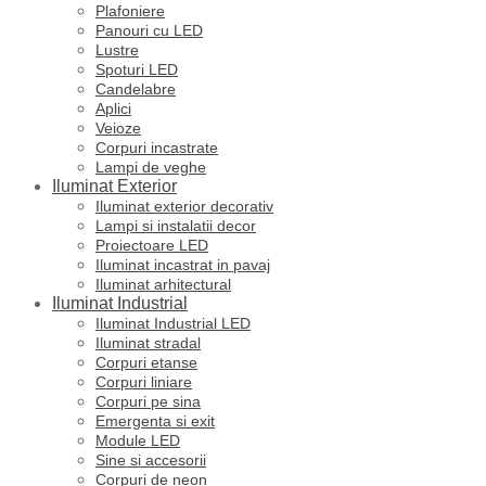
Plafoniere
Panouri cu LED
Lustre
Spoturi LED
Candelabre
Aplici
Veioze
Corpuri incastrate
Lampi de veghe
Iluminat Exterior
Iluminat exterior decorativ
Lampi si instalatii decor
Proiectoare LED
Iluminat incastrat in pavaj
Iluminat arhitectural
Iluminat Industrial
Iluminat Industrial LED
Iluminat stradal
Corpuri etanse
Corpuri liniare
Corpuri pe sina
Emergenta si exit
Module LED
Sine si accesorii
Corpuri de neon