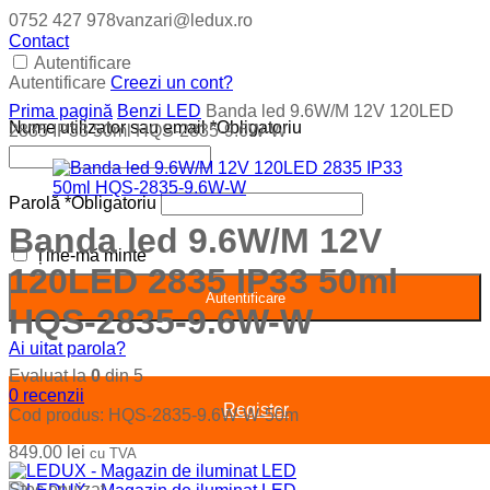
0752 427 978
vanzari@ledux.ro
Contact
Autentificare
Autentificare
Creezi un cont?
Prima pagină
Benzi LED
Banda led 9.6W/M 12V 120LED
Nume utilizator sau email
*
Obligatoriu
2835 IP33 50ml HQS-2835-9.6W-W
Parolă
*
Obligatoriu
Banda led 9.6W/M 12V
Ține-mă minte
120LED 2835 IP33 50ml
Autentificare
HQS-2835-9.6W-W
Ai uitat parola?
Evaluat la
0
din 5
0
recenzii
Register
Cod produs:
HQS-2835-9.6W-W-50m
849.00
lei
cu TVA
Stoc epuizat