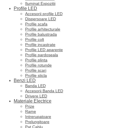
Iluminat Expozitii
Profile LED
Accesorii profile LED
Dispersoare LED
Profile scafa
Profile arhitecturale
Profile balustrada
Profile colt
Profile incastrate
Profile LED aparente
Profile pardoseala
Profile plinta
Profile rotunde
Profile scari
Profile sticla
Benzi LED
Banda LED
Accesorii Banda LED
Drivere LED
Materiale Electrice
Prize
Rame
Intrerupatoare
Prelungitoare
Pat Cablu