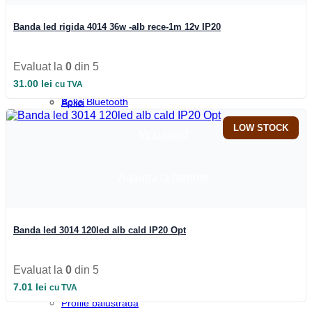
Becuri Mercur
Plafoniere
Becuri Sodiu
Panouri cu LED
Tub Neon Clasic
Lustre
Banda led rigida 4014 36w -alb rece-1m 12v IP20
Automatizari si Smart
Spoturi LED
Smart Wheel
Candelabre
Incarcatoare
Aplici Cristal
Evaluat la
0
din 5
Suport telefon si tableta
Aplici de perete
31.00
lei
cu TVA
UPS-uri
Aplici LED
Boxa Bluetooth
Aplici
Baterie externa
Veioze
Iluminat special
Corpuri încastrate
LOW STOCK
Vezi rapid
Iluminat Craciun
Corpuri suspendate
Lampi de veghe
Materiale Electrice
Adauga la favorite
Prize
Acasa
Rame
Iluminat Craciun
Intrerupatoare
Contact
Panou Sticla
Automatizari si Smart
Variator
Banda led 3014 120led alb cald IP20 Opt
Blog
Profile LED
Accesorii profile LED
Dispersoare LED
Evaluat la
0
din 5
Profile scafa
7.01
lei
cu TVA
Profile arhitecturale
Profile balustrada