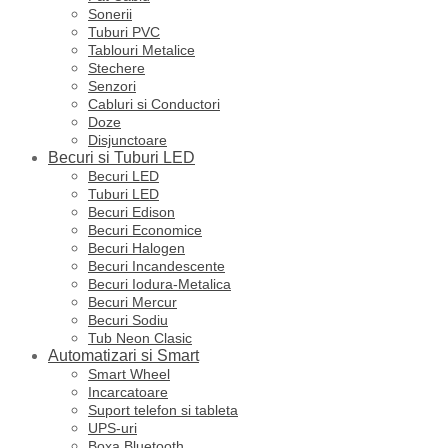
Sonerii
Tuburi PVC
Tablouri Metalice
Stechere
Senzori
Cabluri si Conductori
Doze
Disjunctoare
Becuri si Tuburi LED
Becuri LED
Tuburi LED
Becuri Edison
Becuri Economice
Becuri Halogen
Becuri Incandescente
Becuri Iodura-Metalica
Becuri Mercur
Becuri Sodiu
Tub Neon Clasic
Automatizari si Smart
Smart Wheel
Incarcatoare
Suport telefon si tableta
UPS-uri
Boxa Bluetooth