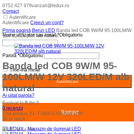
0752 427 978
vanzari@ledux.ro
Contact
Autentificare
Autentificare
Creezi un cont?
Prima pagină
Benzi LED
Banda led COB 9W/M 95-100LM/W
Nume utilizator sau email
*
Obligatoriu
12V 320LED/M alb natural
Parolă
*
Obligatoriu
Banda led COB 9W/M 95-
Ține-mă minte
100LM/W 12V 320LED/M alb
Autentificare
natural
Ai uitat parola?
Evaluat la
0
din 5
0
recenzii
Register
Cod produs:
EL-T1600-COB-NW-R80
55 in stock
31.00
lei
cu TVA