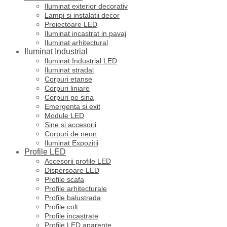
Iluminat exterior decorativ
Lampi si instalatii decor
Proiectoare LED
Iluminat incastrat in pavaj
Iluminat arhitectural
Iluminat Industrial
Iluminat Industrial LED
Iluminat stradal
Corpuri etanse
Corpuri liniare
Corpuri pe sina
Emergenta si exit
Module LED
Sine si accesorii
Corpuri de neon
Iluminat Expozitii
Profile LED
Accesorii profile LED
Dispersoare LED
Profile scafa
Profile arhitecturale
Profile balustrada
Profile colt
Profile incastrate
Profile LED aparente