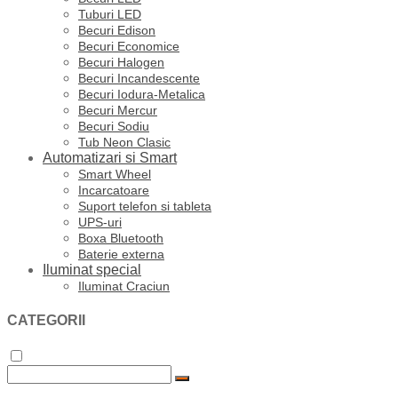
Tuburi LED
Becuri Edison
Becuri Economice
Becuri Halogen
Becuri Incandescente
Becuri Iodura-Metalica
Becuri Mercur
Becuri Sodiu
Tub Neon Clasic
Automatizari si Smart
Smart Wheel
Incarcatoare
Suport telefon si tableta
UPS-uri
Boxa Bluetooth
Baterie externa
Iluminat special
Iluminat Craciun
CATEGORII