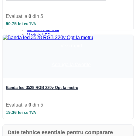
Iluminat Industrial
Iluminat Industrial
Iluminat Industrial LED
Evaluat la
0
din 5
Iluminat stradal
Iluminat Industrial
90.75
lei
cu TVA
Iluminat Expozitii
Module LED
Automatizari si Smart
Vezi rapid
Adauga la favorite
Banda led 3528 RGB 220v Opt-la metru
Evaluat la
0
din 5
19.36
lei
cu TVA
Date tehnice esentiale pentru comparare