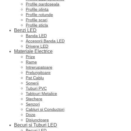
Profile pardoseala
Profile plinta
Profile rotunde
Profile scari
Profile sticla
Benzi LED
Banda LED
Accesorii Banda LED
Drivere LED
Materiale Electrice
Prize
Rame
Intrerupatoare
Prelungitoare
Pat Cablu
Sonerii
Tuburi PVC
Tablouri Metalice
Stechere
Senzori
Cabluri si Conductori
Doze
Disjunctoare
Becuri si Tuburi LED
Becuri LED