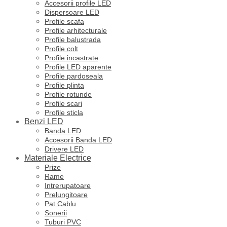
Accesorii profile LED
Dispersoare LED
Profile scafa
Profile arhitecturale
Profile balustrada
Profile colt
Profile incastrate
Profile LED aparente
Profile pardoseala
Profile plinta
Profile rotunde
Profile scari
Profile sticla
Benzi LED
Banda LED
Accesorii Banda LED
Drivere LED
Materiale Electrice
Prize
Rame
Intrerupatoare
Prelungitoare
Pat Cablu
Sonerii
Tuburi PVC