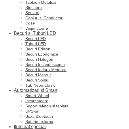
Tablouri Metalice
Stechere
Senzori
Cabluri si Conductori
Doze
Disjunctoare
Becuri si Tuburi LED
Becuri LED
Tuburi LED
Becuri Edison
Becuri Economice
Becuri Halogen
Becuri Incandescente
Becuri Iodura-Metalica
Becuri Mercur
Becuri Sodiu
Tub Neon Clasic
Automatizari si Smart
Smart Wheel
Incarcatoare
Suport telefon si tableta
UPS-uri
Boxa Bluetooth
Baterie externa
Iluminat special