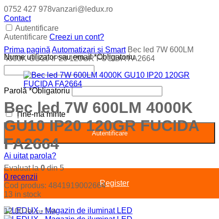
0752 427 978
vanzari@ledux.ro
Contact
Autentificare
Autentificare
Creezi un cont?
Prima pagină
Automatizari si Smart
Bec led 7W 600LM
Nume utilizator sau email
*
Obligatoriu
4000K GU10 IP20 120GR FUCIDA FA2664
Parolă
*
Obligatoriu
Bec led 7W 600LM 4000K
Ține-mă minte
GU10 IP20 120GR FUCIDA
Autentificare
FA2664
Ai uitat parola?
Evaluat la
0
din 5
0
recenzii
Register
Cod produs:
4841919002664
13 in stock
12.00
lei
cu TVA