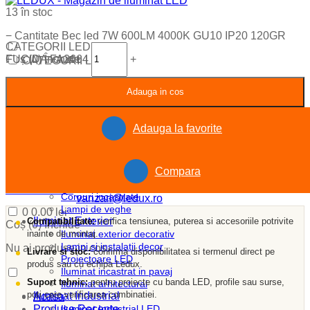
13 în stoc
−
Cantitate Bec led 7W 600LM 4000K GU10 IP20 120GR
CATEGORII LEDUX
FUCIDA FA2664
+
Coș (
0
)
Închide
CATEGORII LEDUX
Nu ai produse in cos.
Iluminat Interior
Adauga in cos
Corpuri baie
Plafoniere
Panouri cu LED
Adauga la favorite
Lustre
Spoturi LED
Candelabre
Compara
Aplici
Veioze
0752 427 978
Corpuri incastrate
vanzari@ledux.ro
Lampi de veghe
0
0.00
lei
Iluminat Exterior
Compatibilitate:
verifica tensiunea, puterea si accesoriile potrivite
Coș (
0
)
Închide
inainte de montaj.
Iluminat exterior decorativ
Lampi si instalatii decor
Nu ai produse in cos.
Livrare si stoc:
confirma disponibilitatea si termenul direct pe
Proiectoare LED
produs sau cu echipa Ledux.
Iluminat incastrat in pavaj
Suport tehnic:
pentru proiecte cu banda LED, profile sau surse,
Iluminat arhitectural
poti cere verificarea combinatiei.
Iluminat Industrial
Acasa
Produse Recente
Iluminat Industrial LED