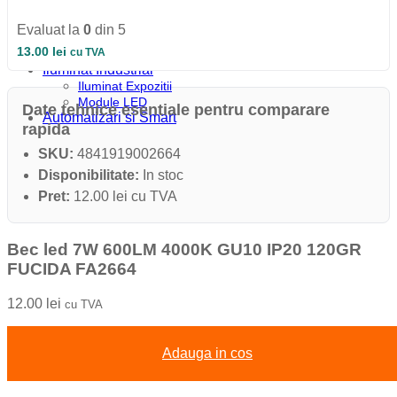
Iluminat Industrial
Iluminat Industrial
Evaluat la
0
din 5
Iluminat Industrial LED
13.00
lei
cu TVA
Iluminat stradal
Iluminat Industrial
Iluminat Expozitii
Module LED
Date tehnice esentiale pentru comparare
Automatizari si Smart
rapida
SKU:
4841919002664
Disponibilitate:
In stoc
Pret:
12.00 lei cu TVA
Bec led 7W 600LM 4000K GU10 IP20 120GR
FUCIDA FA2664
12.00
lei
cu TVA
Adauga in cos