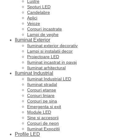
Lustre
Spoturi LED
Candelabre
Aplici
Veioze
Corpuri incastrate
Lampi de veghe
Iluminat Exterior
Iluminat exterior decorativ
Lampi si instalatii decor
Proiectoare LED
Iluminat incastrat in pavaj
Iluminat arhitectural
Iluminat Industrial
Iluminat Industrial LED
Iluminat stradal
Corpuri etanse
Corpuri liniare
Corpuri pe sina
Emergenta si exit
Module LED
Sine si accesorii
Corpuri de neon
Iluminat Expozitii
Profile LED