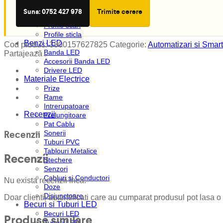
Profile plinta
Suna: 0752 427 978
Trimite cerere
Profile rotunde
Profile scari
Profile sticla
Benzi LED
Cod produs:
3800157627825
Categorie:
Automatizari si Smart
Banda LED
Partajează :
Accesorii Banda LED
Drivere LED
Materiale Electrice
Prize
Rame
Intrerupatoare
Recenzii
Prelungitoare
Pat Cablu
Recenzii
Sonerii
Tuburi PVC
Tablouri Metalice
Recenzii
Stechere
Senzori
Cabluri si Conductori
Nu exista recenzii inca.
Doze
Disjunctoare
Doar clientii autentificati care au cumparat produsul pot lasa o
Becuri si Tuburi LED
Becuri LED
Produse similare
Tuburi LED