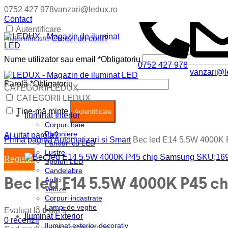
0752 427 978
vanzari@ledux.ro
Contact
Autentificare
Autentificare
Creezi un cont?
Nume utilizator sau email
*
Obligatoriu
0752 427 978
vanzari@l
Parolă
*
Obligatoriu
CATEGORII LEDUX
Coș (
0
)
Închide
CATEGORII LEDUX
Ține-mă minte
Nu ai produse in cos.
Autentificare
Iluminat Interior
Corpuri baie
Plafoniere
Ai uitat parola?
Prima pagină
Automatizari si Smart
Bec led E14 5.5W 4000K
Panouri cu LED
Lustre
Register
Spoturi LED
Candelabre
Bec led E14 5.5W 4000K P45 c
Aplici
Veioze
Corpuri incastrate
Lampi de veghe
0
Evaluat la
din 5
Iluminat Exterior
0
recenzii
Iluminat exterior decorativ