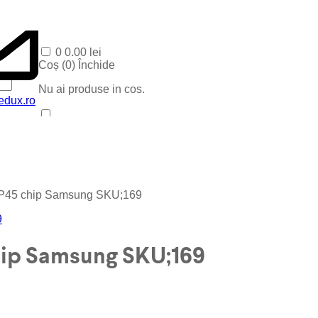
0
0.00
lei
Coș (
0
)
Închide
Nu ai produse in cos.
edux.ro
Acasa
Produse Recente
Contact
Categorii
Corpuri baie
 P45 chip Samsung SKU;169
Corpuri LED
Blog
Iluminat special
Iluminat Craciun
hip Samsung SKU;169
Iluminat Exterior
Iluminat exterior decorativ
Lampi si instalatii decor
Proiectoare LED
Iluminat incastrat in pavaj