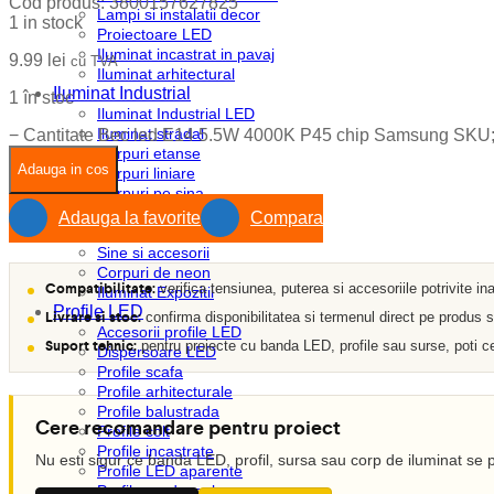
Cod produs:
3800157627825
Lampi si instalatii decor
1 in stock
Proiectoare LED
Iluminat incastrat in pavaj
9.99
lei
cu TVA
Iluminat arhitectural
Iluminat Industrial
1 în stoc
Iluminat Industrial LED
Iluminat stradal
−
Cantitate Bec led E14 5.5W 4000K P45 chip Samsung SKU
Corpuri etanse
Adauga in cos
Corpuri liniare
Corpuri pe sina
Emergenta si exit
Adauga la favorite
Compara
Module LED
Sine si accesorii
Corpuri de neon
Compatibilitate:
verifica tensiunea, puterea si accesoriile potrivite in
Iluminat Expozitii
Profile LED
Livrare si stoc:
confirma disponibilitatea si termenul direct pe produs
Accesorii profile LED
Suport tehnic:
pentru proiecte cu banda LED, profile sau surse, poti ce
Dispersoare LED
Profile scafa
Profile arhitecturale
Profile balustrada
Cere recomandare pentru proiect
Profile colt
Profile incastrate
Nu esti sigur ce banda LED, profil, sursa sau corp de iluminat se p
Profile LED aparente
Profile pardoseala