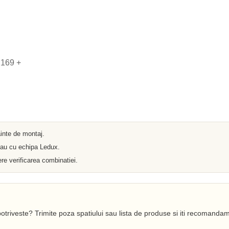
Iluminat arhitectural
Materiale Electrice
Prelungitoare
Pat Cablu
Sonerii
Tuburi PVC
Tambur
;169
+
Tablouri Metalice
Stechere
Senzori
Cabluri si Conductori
Banda Izolatoare
Adaptor
Accesorii conetica
Copex
ainte de montaj.
Fisa
 sau cu echipa Ledux.
Dulii
Doze
re verificarea combinatiei.
Disjunctoare
Cupla
Incubatoare
Lanterne
Becuri si Tuburi LED
Becuri
otriveste? Trimite poza spatiului sau lista de produse si iti recomandam
Becuri Economice