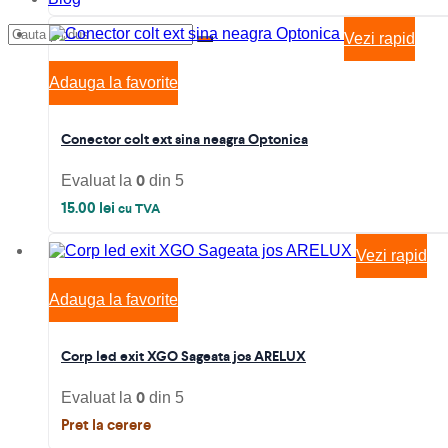
Vezi rapid
Adauga la favorite
Conector colt ext sina neagra Optonica
0
Evaluat la
din 5
15.00
lei
cu TVA
Vezi rapid
Adauga la favorite
Corp led exit XGO Sageata jos ARELUX
0
Evaluat la
din 5
Pret la cerere