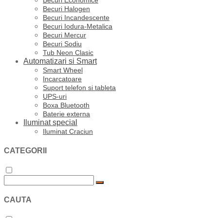
Becuri Economice
Becuri Halogen
Becuri Incandescente
Becuri Iodura-Metalica
Becuri Mercur
Becuri Sodiu
Tub Neon Clasic
Automatizari si Smart
Smart Wheel
Incarcatoare
Suport telefon si tableta
UPS-uri
Boxa Bluetooth
Baterie externa
Iluminat special
Iluminat Craciun
CATEGORII
CAUTA