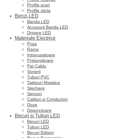
Profile scari
Profile sticla
Benzi LED
Banda LED
Accesorii Banda LED
Drivere LED
Materiale Electrice
Prize
Rame
Intrerupatoare
Prelungitoare
Pat Cablu
Sonerii
Tuburi PVC
Tablouri Metalice
Stechere
Senzori
Cabluri si Conductori
Doze
Disjunctoare
Becuri si Tuburi LED
Becuri LED
Tuburi LED
Becuri Edison