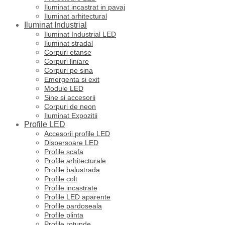
Iluminat incastrat in pavaj
Iluminat arhitectural
Iluminat Industrial
Iluminat Industrial LED
Iluminat stradal
Corpuri etanse
Corpuri liniare
Corpuri pe sina
Emergenta si exit
Module LED
Sine si accesorii
Corpuri de neon
Iluminat Expozitii
Profile LED
Accesorii profile LED
Dispersoare LED
Profile scafa
Profile arhitecturale
Profile balustrada
Profile colt
Profile incastrate
Profile LED aparente
Profile pardoseala
Profile plinta
Profile rotunde