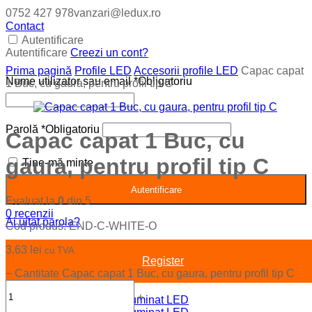
0752 427 978
vanzari@ledux.ro
Contact
Autentificare
Autentificare
Creezi un cont?
Prima pagină
Profile LED
Accesorii profile LED
Capac capat
Nume utilizator sau email
*
Obligatoriu
1 Buc, cu gaura, pentru profil tip C
Parolă
*
Obligatoriu
Capac capat 1 Buc, cu
gaura, pentru profil tip C
Ține-mă minte
Autentificare
Evaluat la
0
din 5
0
recenzii
Ai uitat parola?
Cod produs:
END-C-WHITE-O
3.63
lei
cu TVA
Register
−
Cantitate Capac capat 1 Buc, cu gaura, pentru profil tip C
+