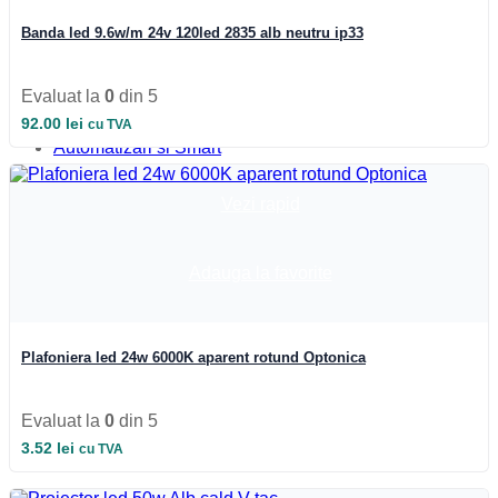
Iluminat Industrial
Iluminat Industrial
Banda led 9.6w/m 24v 120led 2835 alb neutru ip33
Iluminat Industrial LED
Iluminat stradal
Iluminat Industrial
Evaluat la
0
din 5
Iluminat Expozitii
92.00
lei
cu TVA
Module LED
Automatizari si Smart
Vezi rapid
Adauga la favorite
Plafoniera led 24w 6000K aparent rotund Optonica
Evaluat la
0
din 5
3.52
lei
cu TVA