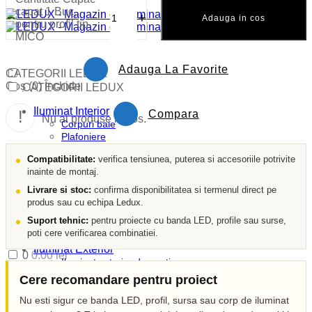
capat 1 Buc,
−
+
Adauga in cos
pentru profil tip
MICO
Adauga La Favorite
CATEGORII LEDUX
Coș (
0
)
Închide
CATEGORII LEDUX
Iluminat Interior
Compara
Nu ai produse in cos.
Corpuri baie
Plafoniere
Panouri cu LED
Compatibilitate:
verifica tensiunea, puterea si accesoriile potrivite
Lustre
inainte de montaj.
Spoturi LED
Candelabre
Livrare si stoc:
confirma disponibilitatea si termenul direct pe
Aplici
produs sau cu echipa Ledux.
Veioze
Suport tehnic:
pentru proiecte cu banda LED, profile sau surse,
Corpuri incastrate
0752 427 978
poti cere verificarea combinatiei.
Lampi de veghe
vanzari@ledux.ro
Iluminat Exterior
0
0.00
lei
Iluminat exterior decorativ
Coș (
0
)
Închide
Lampi si instalatii decor
Cere recomandare pentru proiect
Proiectoare LED
Iluminat incastrat in pavaj
Nu esti sigur ce banda LED, profil, sursa sau corp de iluminat
Nu ai produse in cos.