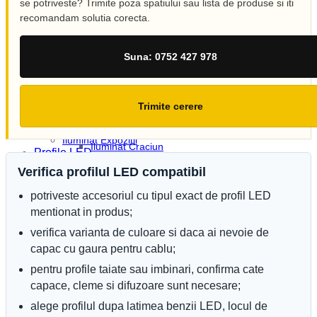
Iluminat arhitectural
se potriveste? Trimite poza spatiului sau lista de produse si iti
Iluminat Industrial
recomandam solutia corecta.
Iluminat Industrial LED
Iluminat stradal
Acasa
Corpuri etanse
Suna: 0752 427 978
Produse Recente
Corpuri liniare
Contact
Corpuri pe sina
Categorii
Emergenta si exit
Corpuri baie
Module LED
Trimite cerere
Corpuri LED
Sine si accesorii
Blog
Corpuri de neon
Iluminat special
Iluminat Expozitii
Iluminat Craciun
Profile LED
Iluminat Exterior
Accesorii profile LED
Verifica profilul LED compatibil
Iluminat exterior decorativ
Dispersoare LED
Lampi si instalatii decor
Profile scafa
potriveste accesoriul cu tipul exact de profil LED
Proiectoare LED
Profile arhitecturale
Iluminat incastrat in pavaj
mentionat in produs;
Profile balustrada
Iluminat arhitectural
Profile colt
verifica varianta de culoare si daca ai nevoie de
Materiale Electrice
Profile incastrate
capac cu gaura pentru cablu;
Prelungitoare
Profile LED aparente
Pat Cablu
Profile pardoseala
pentru profile taiate sau imbinari, confirma cate
Sonerii
Profile plinta
capace, cleme si difuzoare sunt necesare;
Tuburi PVC
Profile rotunde
Tambur
alege profilul dupa latimea benzii LED, locul de
Profile scari
Tablouri Metalice