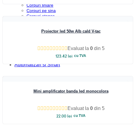
Corpuri liniare
Vezi rapid
Corpuri pe sina
Corpuri etanse
Sine si accesorii
Iluminat Industrial
Proiector led 50w Alb cald V-tac
Iluminat Industrial
Iluminat Industrial LED
Iluminat stradal
Iluminat Industrial
Evaluat la
0
din 5
Iluminat Expozitii
123.42
lei
cu TVA
Module LED
Automatizari si Smart
Vezi rapid
Mini amplificator banda led monocolora
Evaluat la
0
din 5
22.00
lei
cu TVA