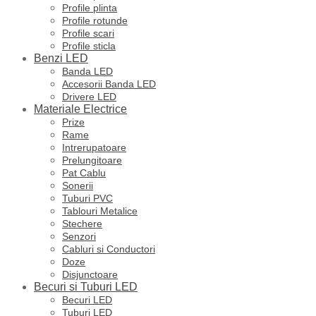
Profile plinta
Profile rotunde
Profile scari
Profile sticla
Benzi LED
Banda LED
Accesorii Banda LED
Drivere LED
Materiale Electrice
Prize
Rame
Intrerupatoare
Prelungitoare
Pat Cablu
Sonerii
Tuburi PVC
Tablouri Metalice
Stechere
Senzori
Cabluri si Conductori
Doze
Disjunctoare
Becuri si Tuburi LED
Becuri LED
Tuburi LED