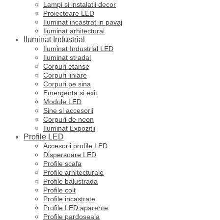
Lampi si instalatii decor
Proiectoare LED
Iluminat incastrat in pavaj
Iluminat arhitectural
Iluminat Industrial
Iluminat Industrial LED
Iluminat stradal
Corpuri etanse
Corpuri liniare
Corpuri pe sina
Emergenta si exit
Module LED
Sine si accesorii
Corpuri de neon
Iluminat Expozitii
Profile LED
Accesorii profile LED
Dispersoare LED
Profile scafa
Profile arhitecturale
Profile balustrada
Profile colt
Profile incastrate
Profile LED aparente
Profile pardoseala