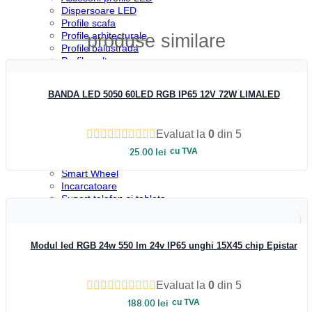
Dispersoare LED
Profile scafa
Profile arhitecturale
produse similare
Vezi rapid
Profile balustrada
Profile colt
Profile incastrate
Profile LED aparente
BANDA LED 5050 60LED RGB IP65 12V 72W LIMALED
Profile pardoseala
Profile plinta
Profile rotunde
Evaluat la
0
din 5
Profile scari
Profile sticla
25.00
lei
cu TVA
Automatizari si Smart
Smart Wheel
Incarcatoare
Vezi rapid
Suport telefon si tableta
UPS-uri
LOW STOCK
Boxa Bluetooth
Baterie externa
Modul led RGB 24w 550 lm 24v IP65 unghi 15X45 chip Epistar
Benzi LED
Accesorii Banda LED
Drivere LED
Evaluat la
0
din 5
Iluminat Industrial
Emergenta si exit
188.00
lei
cu TVA
Corpuri de neon