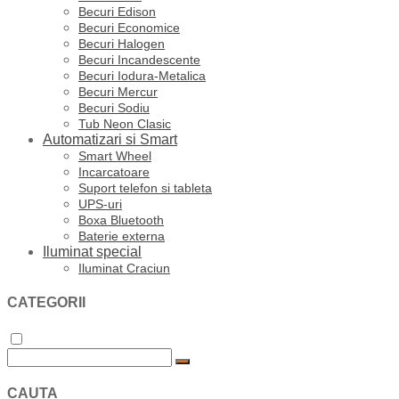
Becuri Edison
Becuri Economice
Becuri Halogen
Becuri Incandescente
Becuri Iodura-Metalica
Becuri Mercur
Becuri Sodiu
Tub Neon Clasic
Automatizari si Smart
Smart Wheel
Incarcatoare
Suport telefon si tableta
UPS-uri
Boxa Bluetooth
Baterie externa
Iluminat special
Iluminat Craciun
CATEGORII
CAUTA