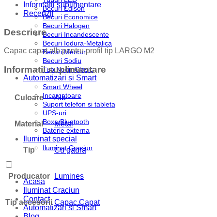
Informatii suplimentare
Becuri Edison
Recenzii
Becuri Economice
Becuri Halogen
Descriere
Becuri Incandescente
Becuri Iodura-Metalica
Capac capat alb pentru profil tip LARGO M2
Becuri Mercur
Becuri Sodiu
Informatii suplimentare
Tub Neon Clasic
Automatizari si Smart
Smart Wheel
Incarcatoare
Culoare
Alb
Suport telefon si tableta
UPS-uri
Boxa Bluetooth
Material
Metal
Baterie externa
Iluminat special
Iluminat Craciun
Tip
Cu gaura
Producator
Lumines
Acasa
Iluminat Craciun
Contact
Tip accesorii
Capac Capat
Automatizari si Smart
Blog