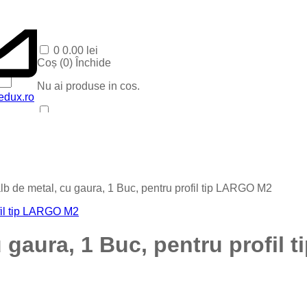
0
0.00
lei
Coș (
0
)
Închide
Nu ai produse in cos.
edux.ro
Acasa
Produse Recente
Contact
Categorii
Corpuri baie
b de metal, cu gaura, 1 Buc, pentru profil tip LARGO M2
Corpuri LED
Blog
Iluminat special
Iluminat Craciun
 gaura, 1 Buc, pentru profil
Iluminat Exterior
Iluminat exterior decorativ
Lampi si instalatii decor
Proiectoare LED
Iluminat incastrat in pavaj