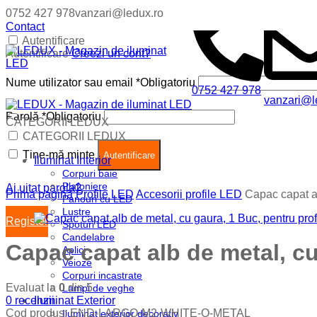
0752 427 978
vanzari@ledux.ro
Contact
Autentificare
Autentificare
Creezi un cont?
Nume utilizator sau email
*
Obligatoriu
0752 427 978
vanzari@l
Parolă
*
Obligatoriu
CATEGORII LEDUX
Coș (
0
)
Închide
CATEGORII LEDUX
Ține-mă minte
Nu ai produse in cos.
Autentificare
Iluminat Interior
Corpuri baie
Plafoniere
Ai uitat parola?
Prima pagină
Profile LED
Accesorii profile LED
Capac capat al
Panouri cu LED
Lustre
Register
Spoturi LED
Candelabre
Capac capat alb de metal, cu
Aplici
Veioze
Corpuri incastrate
Evaluat la
0
din 5
Lampi de veghe
0
recenzii
Iluminat Exterior
Cod produs:
END-LARGO-M2-WHITE-O-METAL
Iluminat exterior decorativ