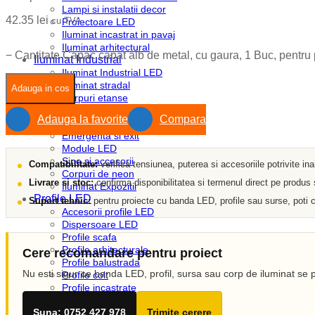
Lampi si instalatii decor
42.35
lei
cu TVA
Proiectoare LED
Iluminat incastrat in pavaj
Iluminat arhitectural
−
Cantitate Capac capat alb de metal, cu gaura, 1 Buc, pentru
Iluminat Industrial
Iluminat Industrial LED
Iluminat stradal
Adauga in cos
Corpuri etanse
Corpuri liniare
Adauga la favorite
Compara
Corpuri pe sina
Emergenta si exit
Module LED
Sine si accesorii
Compatibilitate:
verifica tensiunea, puterea si accesoriile potrivite in
Corpuri de neon
Livrare si stoc:
confirma disponibilitatea si termenul direct pe produs
Iluminat Expozitii
Profile LED
Suport tehnic:
pentru proiecte cu banda LED, profile sau surse, poti c
Accesorii profile LED
Dispersoare LED
Profile scafa
Profile arhitecturale
Cere recomandare pentru proiect
Profile balustrada
Nu esti sigur ce banda LED, profil, sursa sau corp de iluminat se p
Profile colt
Profile incastrate
Profile LED aparente
Suna: 0752 427 978
Trimite cerere
Profile pardoseala