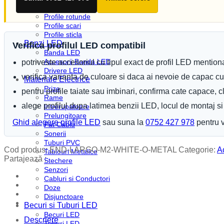
Profile plinta
Profile rotunde
Profile scari
Profile sticla
Benzi LED
Verifica profilul LED compatibil
Banda LED
Accesorii Banda LED
potriveste accesoriul cu tipul exact de profil LED mention
Drivere LED
verifica varianta de culoare si daca ai nevoie de capac c
Materiale Electrice
Prize
pentru profile taiate sau imbinari, confirma cate capace, 
Rame
alege profilul dupa latimea benzii LED, locul de montaj si e
Intrerupatoare
Prelungitoare
Ghid alegere profile LED
sau suna la
0752 427 978
pentru v
Pat Cablu
Sonerii
Tuburi PVC
Cod produs:
END-LARGO-M2-WHITE-O-METAL
Categorie:
A
Tablouri Metalice
Partajează :
Stechere
Senzori
Cabluri si Conductori
Doze
Disjunctoare
Becuri si Tuburi LED
Becuri LED
Descriere
Tuburi LED