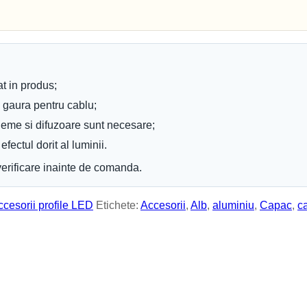
Becuri Edison
Becuri Halogen
Becuri Incandescente
Becuri Iodura-Metalica
Becuri LED
Becuri Mercur
Becuri Sodiu
at in produs;
Neoane
Tuburi LED
u gaura pentru cablu;
Tub Neon Clasic
cleme si difuzoare sunt necesare;
image
Iluminat Interior
fectul dorit al luminii.
Plafoniere
Panouri cu LED
erificare inainte de comanda.
Lustre
Spoturi LED
Candelabre
ccesorii profile LED
Etichete:
Accesorii
,
Alb
,
aluminiu
,
Capac
,
c
Aplici Cristal
Aplici de perete
Aplici LED
Aplici
Veioze
Corpuri încastrate
Corpuri suspendate
Lampi de veghe