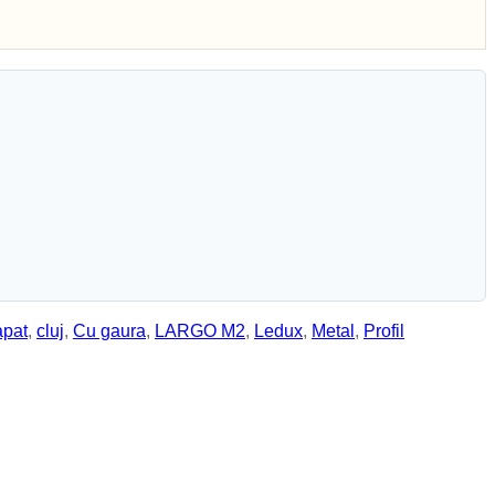
apat
,
cluj
,
Cu gaura
,
LARGO M2
,
Ledux
,
Metal
,
Profil