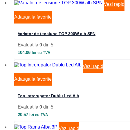
Vezi rapid
Adauga la favorite
Variator de tensiune TOP 300W alb SPN
Evaluat la
0
din 5
104.06
lei
cu TVA
Vezi rapid
Adauga la favorite
Top Intrerupator Dublu Led Alb
Evaluat la
0
din 5
20.57
lei
cu TVA
Vezi rapid