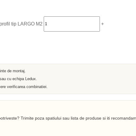
Iluminat arhitectural
Materiale Electrice
Prelungitoare
Pat Cablu
Sonerii
 profil tip LARGO M2
+
Tuburi PVC
Tambur
Tablouri Metalice
Stechere
Senzori
Cabluri si Conductori
Banda Izolatoare
Adaptor
ainte de montaj.
Accesorii conetica
Copex
 sau cu echipa Ledux.
Fisa
ere verificarea combinatiei.
Dulii
Doze
Disjunctoare
Cupla
Incubatoare
Lanterne
otriveste? Trimite poza spatiului sau lista de produse si iti recomandam
Becuri si Tuburi LED
Becuri
Becuri Economice