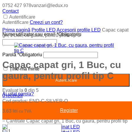
0752 427 978
vanzari@ledux.ro
Contact
Autentificare
Autentificare
Creezi un cont?
Prima pagină
Profile LED
Accesorii profile LED
Capac capat
Nume utilizator sau email
*
Obligatoriu
gri, 1 Buc, cu gaura, pentru profil tip C
Parolă
*
Obligatoriu
Capac capat gri, 1 Buc, cu
Ține-mă minte
gaura, pentru profil tip C
Autentificare
Evaluat la
0
din 5
Ai uitat parola?
0
recenzii
Cod produs:
END-C-SILVER-O
Register
3.63
lei
cu TVA
−
Cantitate Capac capat gri, 1 Buc, cu gaura, pentru profil tip
C
+