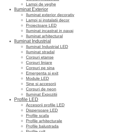
Lampi de veghe
Iluminat Exterior
Iluminat exterior decorativ
Lampi si instalatii decor
Proiectoare LED
Iluminat incastrat in pavaj
Iluminat arhitectural
Iluminat Industrial
Iluminat Industrial LED
Iluminat stradal
Corpuri etanse
Corpuri liniare
Corpuri pe sina
Emergenta si exit
Module LED
Sine si accesorii
Corpuri de neon
Iluminat Expozitii
Profile LED
Accesorii profile LED
Dispersoare LED
Profile scafa
Profile arhitecturale
Profile balustrada
Profile colt