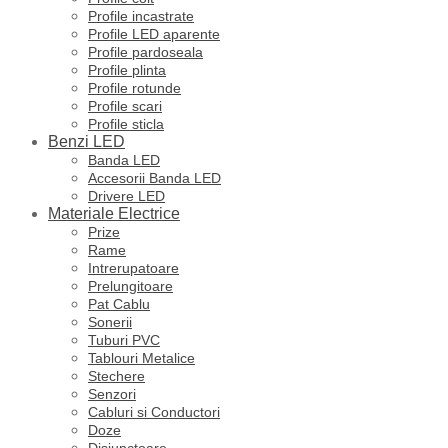
Profile incastrate
Profile LED aparente
Profile pardoseala
Profile plinta
Profile rotunde
Profile scari
Profile sticla
Benzi LED
Banda LED
Accesorii Banda LED
Drivere LED
Materiale Electrice
Prize
Rame
Intrerupatoare
Prelungitoare
Pat Cablu
Sonerii
Tuburi PVC
Tablouri Metalice
Stechere
Senzori
Cabluri si Conductori
Doze