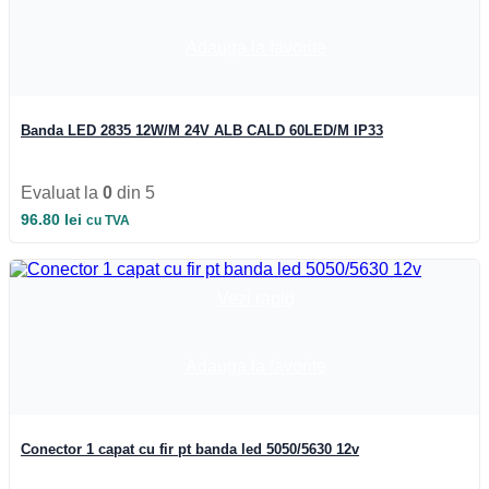
Iluminat Industrial
Iluminat Industrial
Iluminat Industrial LED
Adauga la favorite
Iluminat stradal
Iluminat Industrial
Iluminat Expozitii
Module LED
Banda LED 2835 12W/M 24V ALB CALD 60LED/M IP33
Automatizari si Smart
Evaluat la
0
din 5
96.80
lei
cu TVA
Vezi rapid
Adauga la favorite
Conector 1 capat cu fir pt banda led 5050/5630 12v