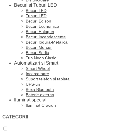
Disjunctoare
Becuri si Tuburi LED
Becuri LED
Tuburi LED
Becuri Edison
Becuri Economice
Becuri Halogen
Becuri Incandescente
Becuri Iodura-Metalica
Becuri Mercur
Becuri Sodiu
Tub Neon Clasic
Automatizari si Smart
Smart Wheel
Incarcatoare
Suport telefon si tableta
UPS-uri
Boxa Bluetooth
Baterie externa
Iluminat special
Iluminat Craciun
CATEGORII