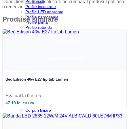
Profile colt
Doar clientii autentificati care au cumparat produsul pot lasa
Profile incastrate
o recenzie.
Profile LED aparente
Profile pardoseala
Produse similare
Profile plinta
Profile rotunde
Profile scari
Profile sticla
Vezi rapid
Automatizari si Smart
Smart Wheel
Incarcatoare
Adauga la favorite
Suport telefon si tableta
UPS-uri
Boxa Bluetooth
Baterie externa
Benzi LED
Bec Edison 40w E27 tip tub Lumen
Accesorii Banda LED
Drivere LED
Iluminat Industrial
Evaluat la
0
din 5
Emergenta si exit
47.19
lei
cu TVA
Corpuri de neon
Corpuri liniare
Corpuri pe sina
Corpuri etanse
Vezi rapid
Sine si accesorii