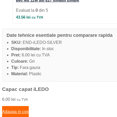
Bec led 12W alb E27 dimabil Elmark
Evaluat la
0
din 5
43.56
lei
cu TVA
Date tehnice esentiale pentru comparare rapida
SKU:
END-iLEDO-SILVER
Disponibilitate:
In stoc
Pret:
6.00 lei cu TVA
Culoare:
Gri
Tip:
Fara gaura
Material:
Plastic
Capac capat iLEDO
6.00
lei
cu TVA
Adauga in cos