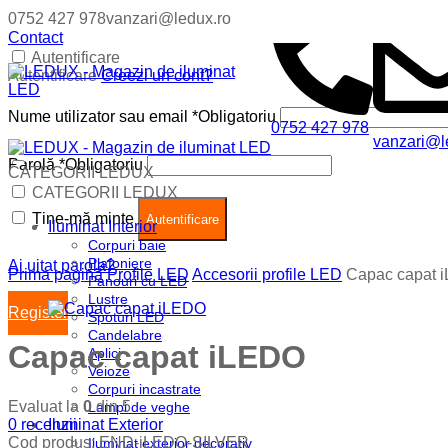
0752 427 978
vanzari@ledux.ro
Contact
Autentificare
Autentificare
Creezi un cont?
Nume utilizator sau email
*
Obligatoriu
0752 427 978
vanzari@l
Parolă
*
Obligatoriu
CATEGORII LEDUX
Coș (
0
)
Închide
CATEGORII LEDUX
Ține-mă minte
Nu ai produse in cos.
Autentificare
Iluminat Interior
Corpuri baie
Plafoniere
Ai uitat parola?
Prima pagină
Profile LED
Accesorii profile LED
Capac capat 
Panouri cu LED
Lustre
Register
Spoturi LED
Candelabre
Capac capat iLEDO
Aplici
Veioze
Corpuri incastrate
Evaluat la
0
din 5
Lampi de veghe
0
recenzii
Iluminat Exterior
Cod produs:
END-iLEDO-SILVER
Iluminat exterior decorativ