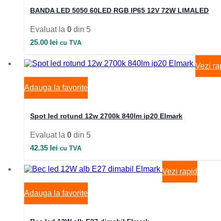
BANDA LED 5050 60LED RGB IP65 12V 72W LIMALED
Evaluat la
0
din 5
25.00
lei
cu TVA
Vezi ra
Adauga la favorite
Spot led rotund 12w 2700k 840lm ip20 Elmark
Evaluat la
0
din 5
42.35
lei
cu TVA
Vezi rapid
Adauga la favorite