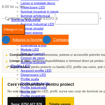
Lampi si instalatii decor
6.00
lei
cu TVA
Proiectoare LED
Iluminat incastrat in pavaj
Iluminat arhitectural
−
Cantitate Capac capat iLEDO
+
Iluminat Industrial
Iluminat Industrial LED
Iluminat stradal
Adauga in cos
Corpuri etanse
Corpuri liniare
Adauga la favorite
Compara
Corpuri pe sina
Emergenta si exit
Module LED
Sine si accesorii
Compatibilitate:
verifica tensiunea, puterea si accesoriile potrivite in
Corpuri de neon
Livrare si stoc:
confirma disponibilitatea si termenul direct pe produs
Iluminat Expozitii
Profile LED
Suport tehnic:
pentru proiecte cu banda LED, profile sau surse, poti c
Accesorii profile LED
Dispersoare LED
Profile scafa
Profile arhitecturale
Cere recomandare pentru proiect
Profile balustrada
Nu esti sigur ce banda LED, profil, sursa sau corp de iluminat se p
Profile colt
Profile incastrate
Profile LED aparente
Suna: 0752 427 978
Trimite cerere
Profile pardoseala