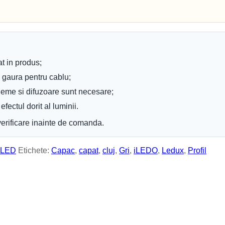
Becuri Edison
Becuri Halogen
Becuri Incandescente
Becuri Iodura-Metalica
Becuri LED
Becuri Mercur
Becuri Sodiu
at in produs;
Neoane
Tuburi LED
u gaura pentru cablu;
Tub Neon Clasic
cleme si difuzoare sunt necesare;
image
Iluminat Interior
fectul dorit al luminii.
Plafoniere
Panouri cu LED
erificare inainte de comanda.
Lustre
Spoturi LED
Candelabre
e LED
Etichete:
Capac
,
capat
,
cluj
,
Gri
,
iLEDO
,
Ledux
,
Profil
Aplici Cristal
Aplici de perete
Aplici LED
Aplici
Veioze
Corpuri încastrate
Corpuri suspendate
Lampi de veghe