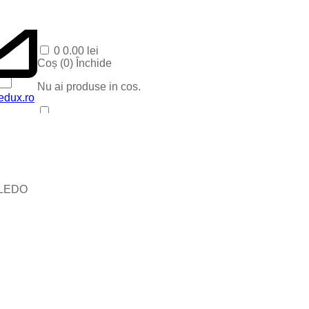
0
0.00
lei
Coș (
0
)
Închide
Nu ai produse in cos.
edux.ro
Acasa
Produse Recente
Contact
Categorii
Corpuri baie
iLEDO
Corpuri LED
Blog
Iluminat special
Iluminat Craciun
Iluminat Exterior
Iluminat exterior decorativ
Lampi si instalatii decor
Proiectoare LED
Iluminat incastrat in pavaj