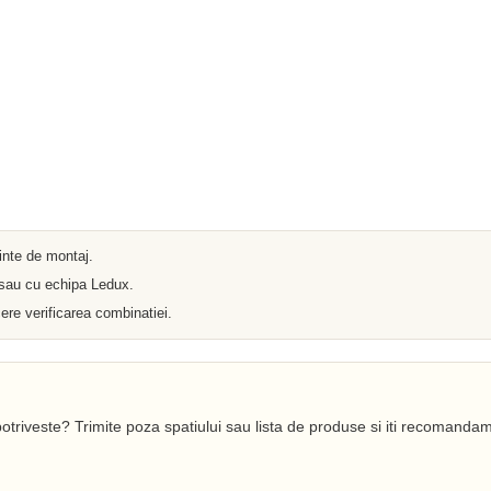
Iluminat arhitectural
Materiale Electrice
Prelungitoare
Pat Cablu
Sonerii
Tuburi PVC
Tambur
Tablouri Metalice
Stechere
Senzori
Cabluri si Conductori
Banda Izolatoare
Adaptor
ainte de montaj.
Accesorii conetica
Copex
 sau cu echipa Ledux.
Fisa
ere verificarea combinatiei.
Dulii
Doze
Disjunctoare
Cupla
Incubatoare
Lanterne
otriveste? Trimite poza spatiului sau lista de produse si iti recomandam
Becuri si Tuburi LED
Becuri
Becuri Economice