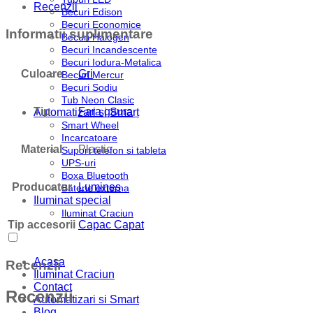
Recenzii
Becuri Edison
Becuri Economice
Informatii suplimentare
Becuri Halogen
Becuri Incandescente
Becuri Iodura-Metalica
Culoare
Gri
Becuri Mercur
Becuri Sodiu
Tub Neon Clasic
Tip
Fara gaura
Automatizari si Smart
Smart Wheel
Incarcatoare
Material
Plastic
Suport telefon si tableta
UPS-uri
Boxa Bluetooth
Producator
Lumines
Baterie externa
Iluminat special
Iluminat Craciun
Tip accesorii
Capac Capat
Acasa
Recenzii
Iluminat Craciun
Contact
Recenzii
Automatizari si Smart
Blog