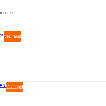
Boxa Bluetooth
Baterie externa
Benzi LED
 recenzie.
Accesorii Banda LED
Drivere LED
Iluminat Industrial
Emergenta si exit
Corpuri de neon
Corpuri liniare
Vezi rapid
Corpuri pe sina
Corpuri etanse
Sine si accesorii
Iluminat Industrial
Iluminat Industrial
Iluminat Industrial LED
Iluminat stradal
Iluminat Industrial
Iluminat Expozitii
Module LED
Automatizari si Smart
Vezi rapid