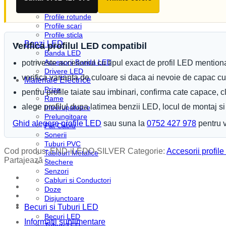
Profile plinta
Profile rotunde
Profile scari
Profile sticla
Benzi LED
Verifica profilul LED compatibil
Banda LED
Accesorii Banda LED
potriveste accesoriul cu tipul exact de profil LED mention
Drivere LED
verifica varianta de culoare si daca ai nevoie de capac c
Materiale Electrice
Prize
pentru profile taiate sau imbinari, confirma cate capace, 
Rame
alege profilul dupa latimea benzii LED, locul de montaj si e
Intrerupatoare
Prelungitoare
Ghid alegere profile LED
sau suna la
0752 427 978
pentru v
Pat Cablu
Sonerii
Tuburi PVC
Cod produs:
END-iLEDO-SILVER
Categorie:
Accesorii profil
Tablouri Metalice
Partajează :
Stechere
Senzori
Cabluri si Conductori
Doze
Disjunctoare
Becuri si Tuburi LED
Becuri LED
Informatii suplimentare
Tuburi LED