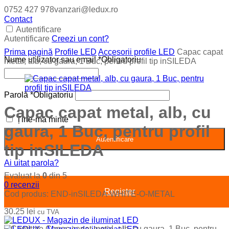
0752 427 978
vanzari@ledux.ro
Contact
Autentificare
Autentificare
Creezi un cont?
Prima pagină
Profile LED
Accesorii profile LED
Capac capat
Nume utilizator sau email
*
Obligatoriu
metal, alb, cu gaura, 1 Buc, pentru profil tip inSILEDA
Parolă
*
Obligatoriu
Capac capat metal, alb, cu
Ține-mă minte
gaura, 1 Buc, pentru profil
Autentificare
tip inSILEDA
Ai uitat parola?
Evaluat la
0
din 5
0
recenzii
Register
Cod produs:
END-inSILEDA-WHITE-O-METAL
30.25
lei
cu TVA
−
Cantitate Capac capat metal, alb, cu gaura, 1 Buc, pentru