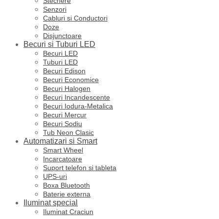
Stechere
Senzori
Cabluri si Conductori
Doze
Disjunctoare
Becuri si Tuburi LED
Becuri LED
Tuburi LED
Becuri Edison
Becuri Economice
Becuri Halogen
Becuri Incandescente
Becuri Iodura-Metalica
Becuri Mercur
Becuri Sodiu
Tub Neon Clasic
Automatizari si Smart
Smart Wheel
Incarcatoare
Suport telefon si tableta
UPS-uri
Boxa Bluetooth
Baterie externa
Iluminat special
Iluminat Craciun