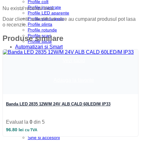
Profile colt
Profile incastrate
Nu exista recenzii inca.
Profile LED aparente
Profile pardoseala
Doar clientii autentificati care au cumparat produsul pot lasa
Profile plinta
o recenzie.
Profile rotunde
Profile scari
Produse similare
Profile sticla
Automatizari si Smart
Smart Wheel
Incarcatoare
Vezi rapid
Suport telefon si tableta
UPS-uri
Boxa Bluetooth
Adauga la favorite
Baterie externa
Benzi LED
Accesorii Banda LED
Drivere LED
Iluminat Industrial
Banda LED 2835 12W/M 24V ALB CALD 60LED/M IP33
Emergenta si exit
Corpuri de neon
Corpuri liniare
Evaluat la
0
din 5
Corpuri pe sina
96.80
lei
cu TVA
Corpuri etanse
Sine si accesorii