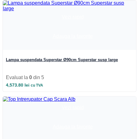
Iluminat Industrial
Iluminat Industrial
Iluminat Industrial LED
Vezi rapid
Iluminat stradal
Iluminat Industrial
Iluminat Expozitii
Module LED
Adauga la favorite
Automatizari si Smart
Lampa suspendata Superstar Ø90cm Superstar susp large
Evaluat la
0
din 5
4,573.80
lei
cu TVA
Vezi rapid
Adauga la favorite