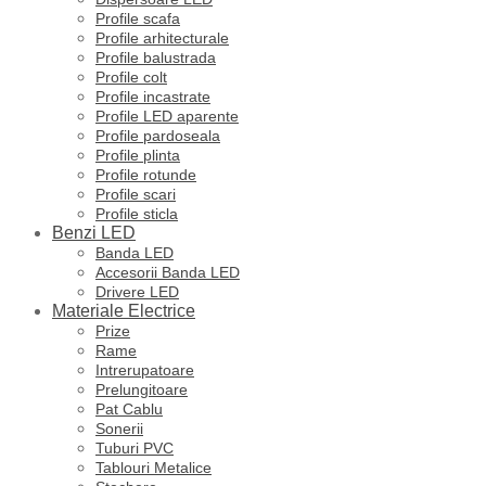
Profile scafa
Profile arhitecturale
Profile balustrada
Profile colt
Profile incastrate
Profile LED aparente
Profile pardoseala
Profile plinta
Profile rotunde
Profile scari
Profile sticla
Benzi LED
Banda LED
Accesorii Banda LED
Drivere LED
Materiale Electrice
Prize
Rame
Intrerupatoare
Prelungitoare
Pat Cablu
Sonerii
Tuburi PVC
Tablouri Metalice