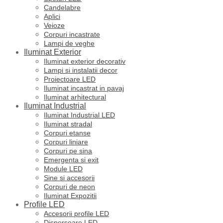
Candelabre
Aplici
Veioze
Corpuri incastrate
Lampi de veghe
Iluminat Exterior
Iluminat exterior decorativ
Lampi si instalatii decor
Proiectoare LED
Iluminat incastrat in pavaj
Iluminat arhitectural
Iluminat Industrial
Iluminat Industrial LED
Iluminat stradal
Corpuri etanse
Corpuri liniare
Corpuri pe sina
Emergenta si exit
Module LED
Sine si accesorii
Corpuri de neon
Iluminat Expozitii
Profile LED
Accesorii profile LED
Dispersoare LED