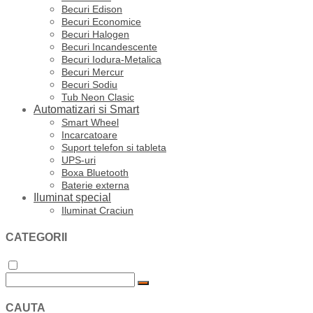
Becuri Edison
Becuri Economice
Becuri Halogen
Becuri Incandescente
Becuri Iodura-Metalica
Becuri Mercur
Becuri Sodiu
Tub Neon Clasic
Automatizari si Smart
Smart Wheel
Incarcatoare
Suport telefon si tableta
UPS-uri
Boxa Bluetooth
Baterie externa
Iluminat special
Iluminat Craciun
CATEGORII
CAUTA