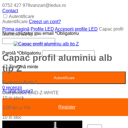
0752 427 978
vanzari@ledux.ro
Contact
Autentificare
Autentificare
Creezi un cont?
Prima pagină
Profile LED
Accesorii profile LED
Capac profil
Nume utilizator sau email
*
Obligatoriu
aluminiu alb tip Z
Parolă
*
Obligatoriu
Capac profil aluminiu alb
tip Z
Ține-mă minte
Autentificare
Evaluat la
0
din 5
0
recenzii
Ai uitat parola?
Cod produs:
END-Z-WHITE
10 in stock
Register
3.00
lei
cu TVA
10 în stoc