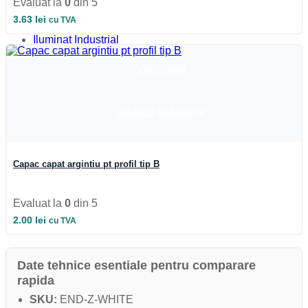
Evaluat la
0
din 5
Corpuri pe sina
Corpuri etanse
3.63
lei
cu TVA
Sine si accesorii
Iluminat Industrial
Iluminat Industrial
Iluminat Industrial LED
Vezi rapid
Iluminat stradal
Iluminat Industrial
Iluminat Expozitii
Adauga la favorite
Module LED
Automatizari si Smart
Capac capat argintiu pt profil tip B
Evaluat la
0
din 5
2.00
lei
cu TVA
Date tehnice esentiale pentru comparare
rapida
SKU:
END-Z-WHITE