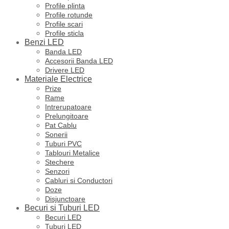
Profile plinta
Profile rotunde
Profile scari
Profile sticla
Benzi LED
Banda LED
Accesorii Banda LED
Drivere LED
Materiale Electrice
Prize
Rame
Intrerupatoare
Prelungitoare
Pat Cablu
Sonerii
Tuburi PVC
Tablouri Metalice
Stechere
Senzori
Cabluri si Conductori
Doze
Disjunctoare
Becuri si Tuburi LED
Becuri LED
Tuburi LED