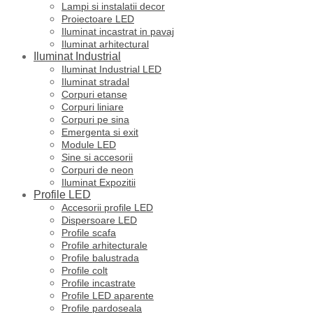
Lampi si instalatii decor
Proiectoare LED
Iluminat incastrat in pavaj
Iluminat arhitectural
Iluminat Industrial
Iluminat Industrial LED
Iluminat stradal
Corpuri etanse
Corpuri liniare
Corpuri pe sina
Emergenta si exit
Module LED
Sine si accesorii
Corpuri de neon
Iluminat Expozitii
Profile LED
Accesorii profile LED
Dispersoare LED
Profile scafa
Profile arhitecturale
Profile balustrada
Profile colt
Profile incastrate
Profile LED aparente
Profile pardoseala