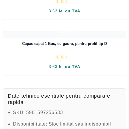
5
E
3.63
lei
cu TVA
v
a
l
u
a
t
VEZI RAPID
l
a
0
Capac capat 1 Buc, cu gaura, pentru profil tip D
d
i
n
5
E
3.63
lei
cu TVA
v
a
l
u
a
t
l
a
Date tehnice esentiale pentru comparare
0
rapida
d
i
n
SKU:
5901597256533
5
Disponibilitate:
Stoc limitat sau indisponibil