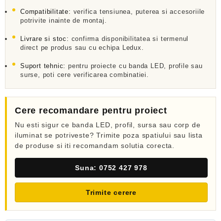
l
a
Compatibilitate:
verifica tensiunea, puterea si accesoriile
potrivite inainte de montaj.
0
d
Livrare si stoc:
confirma disponibilitatea si termenul
i
n
direct pe produs sau cu echipa Ledux.
5
Suport tehnic:
pentru proiecte cu banda LED, profile sau
surse, poti cere verificarea combinatiei.
Cere recomandare pentru proiect
Nu esti sigur ce banda LED, profil, sursa sau corp de
iluminat se potriveste? Trimite poza spatiului sau lista
de produse si iti recomandam solutia corecta.
Suna: 0752 427 978
Trimite cerere