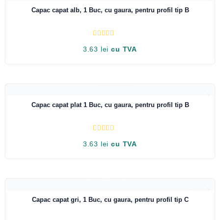
Capac capat alb, 1 Buc, cu gaura, pentru profil tip B
E
3.63
lei
cu TVA
v
a
l
u
a
t
VEZI RAPID
l
a
0
Capac capat plat 1 Buc, cu gaura, pentru profil tip B
d
i
n
5
E
3.63
lei
cu TVA
v
a
l
u
a
t
VEZI RAPID
l
a
0
Capac capat gri, 1 Buc, cu gaura, pentru profil tip C
d
i
n