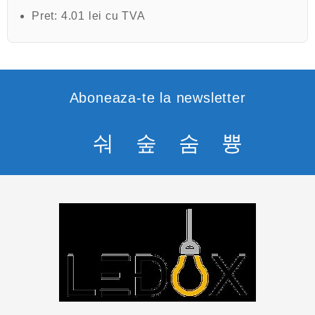
Pret:
4.01 lei cu TVA
Aboneaza-te la newsletter