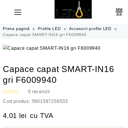
Prima pagină
Profile LED
Accesorii profile LED
Capace capat SMART-IN16 gri F6009940
Capace capat SMART-IN16
gri F6009940
0
recenzii
E
Cod produs:
5901597256533
v
a
l
4.01
lei
cu TVA
u
a
t