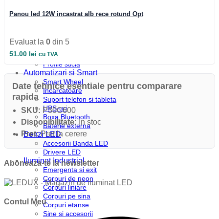
Profile colt
Profile incastrate
Panou led 12W incastrat alb rece rotund Opt
Profile LED aparente
Profile pardoseala
Profile plinta
Evaluat la
0
din 5
Profile rotunde
51.00
lei
cu TVA
Profile scari
Profile sticla
Automatizari si Smart
Smart Wheel
Date tehnice esentiale pentru comparare
Incarcatoare
rapida
Suport telefon si tableta
UPS-uri
SKU:
P30C600
Boxa Bluetooth
Disponibilitate:
In stoc
Baterie externa
Pret:
Pret la cerere
Benzi LED
Accesorii Banda LED
Drivere LED
Iluminat Industrial
Aboneaza-te la newsletter
Emergenta si exit
Corpuri de neon
Corpuri liniare
Corpuri pe sina
Contul Meu
Corpuri etanse
Sine si accesorii