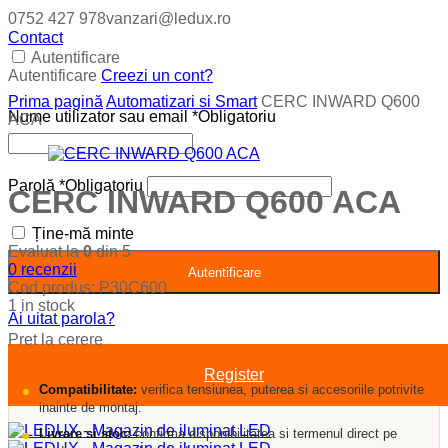
0752 427 978
vanzari@ledux.ro
Contact
Autentificare
Autentificare
Creezi un cont?
Prima pagină
Automatizari si Smart
CERC INWARD Q600
Nume utilizator sau email
*
Obligatoriu
ACA
Parolă
*
Obligatoriu
CERC INWARD Q600 ACA
Ține-mă minte
Evaluat la
0
din 5
0
recenzii
Autentificare
Cod produs:
P30C600
1 in stock
Ai uitat parola?
Pret la cerere
Register
Compatibilitate:
verifica tensiunea, puterea si accesoriile potrivite
inainte de montaj.
Livrare si stoc:
confirma disponibilitatea si termenul direct pe