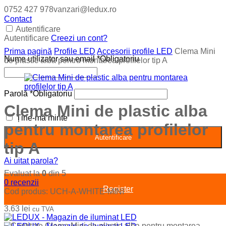
0752 427 978
vanzari@ledux.ro
Contact
Autentificare
Autentificare
Creezi un cont?
Prima pagină
Profile LED
Accesorii profile LED
Clema Mini
Nume utilizator sau email
*
Obligatoriu
de plastic alba pentru montarea profilelor tip A
Parolă
*
Obligatoriu
Clema Mini de plastic alba
Ține-mă minte
pentru montarea profilelor
Autentificare
tip A
Ai uitat parola?
Evaluat la
0
din 5
0
recenzii
Register
Cod produs:
UCH-A-WHITE-MINI
3.63
lei
cu TVA
−
Cantitate Clema Mini de plastic alba pentru montarea