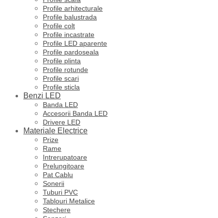
Profile arhitecturale
Profile balustrada
Profile colt
Profile incastrate
Profile LED aparente
Profile pardoseala
Profile plinta
Profile rotunde
Profile scari
Profile sticla
Benzi LED
Banda LED
Accesorii Banda LED
Drivere LED
Materiale Electrice
Prize
Rame
Intrerupatoare
Prelungitoare
Pat Cablu
Sonerii
Tuburi PVC
Tablouri Metalice
Stechere