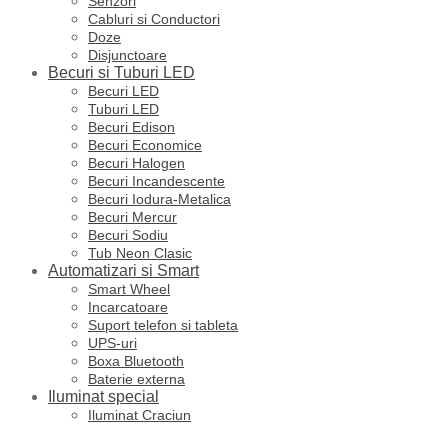
Senzori
Cabluri si Conductori
Doze
Disjunctoare
Becuri si Tuburi LED
Becuri LED
Tuburi LED
Becuri Edison
Becuri Economice
Becuri Halogen
Becuri Incandescente
Becuri Iodura-Metalica
Becuri Mercur
Becuri Sodiu
Tub Neon Clasic
Automatizari si Smart
Smart Wheel
Incarcatoare
Suport telefon si tableta
UPS-uri
Boxa Bluetooth
Baterie externa
Iluminat special
Iluminat Craciun