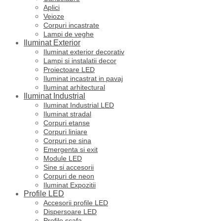
Aplici
Veioze
Corpuri incastrate
Lampi de veghe
Iluminat Exterior
Iluminat exterior decorativ
Lampi si instalatii decor
Proiectoare LED
Iluminat incastrat in pavaj
Iluminat arhitectural
Iluminat Industrial
Iluminat Industrial LED
Iluminat stradal
Corpuri etanse
Corpuri liniare
Corpuri pe sina
Emergenta si exit
Module LED
Sine si accesorii
Corpuri de neon
Iluminat Expozitii
Profile LED
Accesorii profile LED
Dispersoare LED
Profile scafa