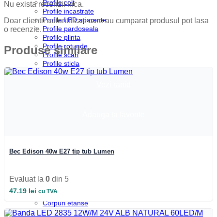
Profile colt
Nu exista recenzii inca.
Profile incastrate
Profile LED aparente
Doar clientii autentificati care au cumparat produsul pot lasa
Profile pardoseala
o recenzie.
Profile plinta
Profile rotunde
Produse similare
Profile scari
Profile sticla
Automatizari si Smart
Smart Wheel
Vezi rapid
Incarcatoare
Suport telefon si tableta
UPS-uri
Adauga la favorite
Boxa Bluetooth
Baterie externa
Benzi LED
Accesorii Banda LED
Drivere LED
Bec Edison 40w E27 tip tub Lumen
Iluminat Industrial
Emergenta si exit
Corpuri de neon
Evaluat la
0
din 5
Corpuri liniare
47.19
lei
cu TVA
Corpuri pe sina
Corpuri etanse
Sine si accesorii