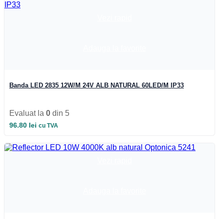
Iluminat Industrial
Iluminat Industrial
Vezi rapid
Iluminat Industrial LED
Iluminat stradal
Iluminat Industrial
Iluminat Expozitii
Adauga la favorite
Module LED
Automatizari si Smart
Banda LED 2835 12W/M 24V ALB NATURAL 60LED/M IP33
Evaluat la
0
din 5
96.80
lei
cu TVA
Vezi rapid
Adauga la favorite