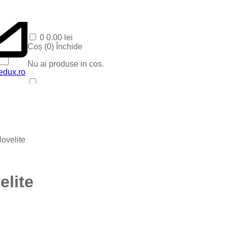
0
0.00
lei
Coș (
0
)
Închide
Nu ai produse in cos.
edux.ro
Acasa
Produse Recente
Contact
Categorii
Corpuri baie
ovelite
Corpuri LED
Blog
Iluminat special
Iluminat Craciun
lite
Iluminat Exterior
Iluminat exterior decorativ
Lampi si instalatii decor
Proiectoare LED
Iluminat incastrat in pavaj