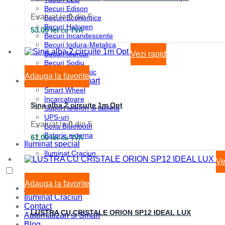
Becuri Edison
Evaluat la
0
din 5
Becuri Economice
Becuri Halogen
53.00
lei
cu TVA
Becuri Incandescente
Becuri Iodura-Metalica
Becuri Mercur
Vezi rapid
Becuri Sodiu
Tub Neon Clasic
Adauga la favorite
Automatizari si Smart
Smart Wheel
Incarcatoare
Sina alba 2 circuite 1m Opt
Suport telefon si tableta
UPS-uri
Evaluat la
0
din 5
Boxa Bluetooth
Baterie externa
61.00
lei
cu TVA
Iluminat special
Iluminat Craciun
Ve
Adauga la favorite
Acasa
Iluminat Craciun
Contact
LUSTRA CU CRISTALE ORION SP12 IDEAL LUX
Automatizari si Smart
Blog