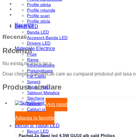
Profile plinta
Profile rotunde
Profile scari
Profile sticla
Recenzii
Benzi LED
Banda LED
Recenzii
Accesorii Banda LED
Drivere LED
Materiale Electrice
Recenzii
Prize
Rame
Nu exista recenzii inca.
Intrerupatoare
Prelungitoare
Doar clientii autentificati care au cumparat produsul pot lasa o
Pat Cablu
Sonerii
Produse similare
Tuburi PVC
Tablouri Metalice
Stechere
Senzori
Vezi rapid
Cabluri si Conductori
Doze
Adauga la favorite
Disjunctoare
Becuri si Tuburi LED
Becuri LED
Pachet 2x Spot led 4,5W GU10 alb cald Philips
Tuburi LED