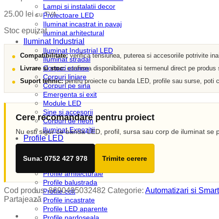
Lampi si instalatii decor
25.00
lei
cu TVA
Proiectoare LED
Iluminat incastrat in pavaj
Stoc epuizat
Iluminat arhitectural
Iluminat Industrial
Iluminat Industrial LED
Compatibilitate:
verifica tensiunea, puterea si accesoriile potrivite in
Iluminat stradal
Corpuri etanse
Livrare si stoc:
confirma disponibilitatea si termenul direct pe produs
Corpuri liniare
Suport tehnic:
pentru proiecte cu banda LED, profile sau surse, poti c
Corpuri pe sina
Emergenta si exit
Module LED
Sine si accesorii
Cere recomandare pentru proiect
Corpuri de neon
Iluminat Expozitii
Nu esti sigur ce banda LED, profil, sursa sau corp de iluminat se p
Profile LED
Accesorii profile LED
Dispersoare LED
Suna: 0752 427 978
Trimite cerere
Profile scafa
Profile arhitecturale
Profile balustrada
Cod produs:
8690495032482
Categorie:
Automatizari si Smart
Profile colt
Partajează :
Profile incastrate
Profile LED aparente
Profile pardoseala