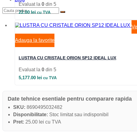
Evaluat la
0
din 5
22.00
lei
cu TVA
Ve
Adauga la favorite
LUSTRA CU CRISTALE ORION SP12 IDEAL LUX
Evaluat la
0
din 5
5,177.00
lei
cu TVA
Date tehnice esentiale pentru comparare rapida
SKU:
8690495032482
Disponibilitate:
Stoc limitat sau indisponibil
Pret:
25.00 lei cu TVA