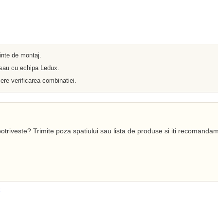
Iluminat arhitectural
Materiale Electrice
Prelungitoare
Pat Cablu
Sonerii
Tuburi PVC
Tambur
ainte de montaj.
Tablouri Metalice
 sau cu echipa Ledux.
Stechere
Senzori
ere verificarea combinatiei.
Cabluri si Conductori
Banda Izolatoare
Adaptor
Accesorii conetica
Copex
otriveste? Trimite poza spatiului sau lista de produse si iti recomandam
Fisa
Dulii
Doze
Disjunctoare
Cupla
Incubatoare
Lanterne
Becuri si Tuburi LED
Becuri
Becuri Economice