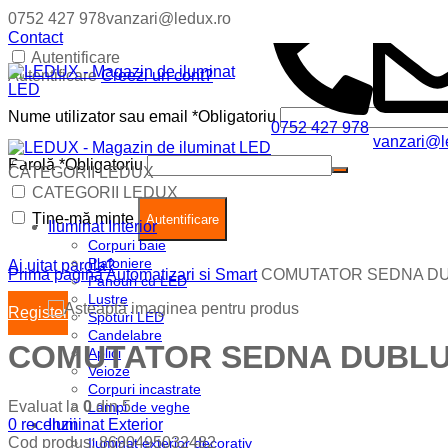
0752 427 978
vanzari@ledux.ro
Contact
Autentificare
Autentificare
Creezi un cont?
Nume utilizator sau email
*
Obligatoriu
0752 427 978
vanzari@l
Parolă
*
Obligatoriu
CATEGORII LEDUX
Coș (
0
)
Închide
CATEGORII LEDUX
Ține-mă minte
Nu ai produse in cos.
Autentificare
Iluminat Interior
Corpuri baie
Plafoniere
Ai uitat parola?
Prima pagină
Automatizari si Smart
COMUTATOR SEDNA DU
Panouri cu LED
Lustre
Register
Spoturi LED
Candelabre
COMUTATOR SEDNA DUBLU 
Aplici
Veioze
Corpuri incastrate
Evaluat la
0
din 5
Lampi de veghe
0
recenzii
Iluminat Exterior
Cod produs:
8690495032482
Iluminat exterior decorativ