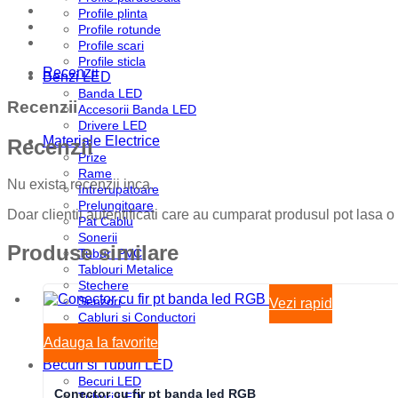
Profile plinta
Profile rotunde
Profile scari
Profile sticla
Recenzii
Benzi LED
Banda LED
Recenzii
Accesorii Banda LED
Drivere LED
Materiale Electrice
Recenzii
Prize
Rame
Nu exista recenzii inca.
Intrerupatoare
Prelungitoare
Doar clientii autentificati care au cumparat produsul pot lasa o
Pat Cablu
Sonerii
Produse similare
Tuburi PVC
Tablouri Metalice
Stechere
Senzori
Vezi rapid
Cabluri si Conductori
Doze
Adauga la favorite
Disjunctoare
Becuri si Tuburi LED
Becuri LED
Conector cu fir pt banda led RGB
Tuburi LED