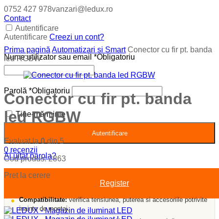
0752 427 978
vanzari@ledux.ro
Contact
Autentificare
Autentificare
Creezi un cont?
Prima pagină
Automatizari si Smart
Conector cu fir pt. banda
Nume utilizator sau email
*
Obligatoriu
led RGBW
Parolă
*
Obligatoriu
Conector cu fir pt. banda
led RGBW
Ține-mă minte
Autentificare
Evaluat la
0
din 5
0
recenzii
Ai uitat parola?
Cod produs:
2863
Pret la cerere
Register
Compatibilitate:
verifica tensiunea, puterea si accesoriile potrivite
inainte de montaj.