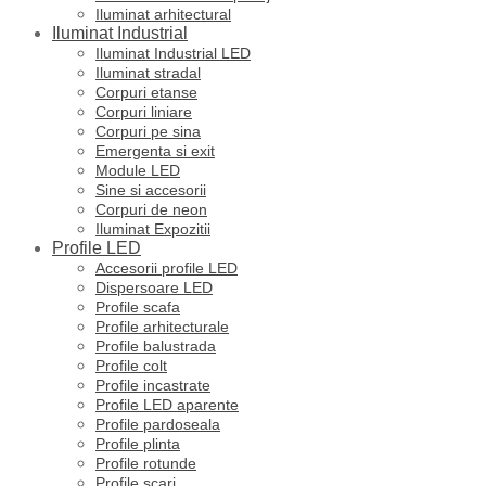
Iluminat arhitectural
Iluminat Industrial
Iluminat Industrial LED
Iluminat stradal
Corpuri etanse
Corpuri liniare
Corpuri pe sina
Emergenta si exit
Module LED
Sine si accesorii
Corpuri de neon
Iluminat Expozitii
Profile LED
Accesorii profile LED
Dispersoare LED
Profile scafa
Profile arhitecturale
Profile balustrada
Profile colt
Profile incastrate
Profile LED aparente
Profile pardoseala
Profile plinta
Profile rotunde
Profile scari