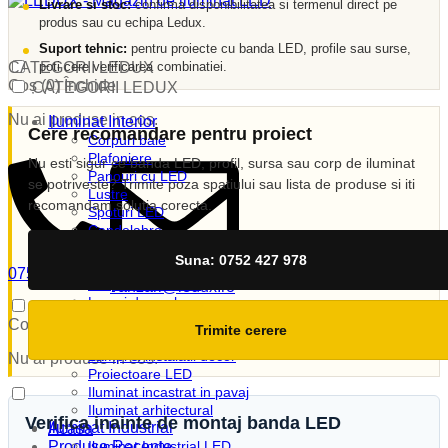
Livrare si stoc:
confirma disponibilitatea si termenul direct pe
produs sau cu echipa Ledux.
Suport tehnic:
pentru proiecte cu banda LED, profile sau surse,
poti cere verificarea combinatiei.
CATEGORII LEDUX
Coș (
0
)
Închide
CATEGORII LEDUX
Nu ai produse in cos.
Iluminat Interior
Cere recomandare pentru proiect
Corpuri baie
Plafoniere
Nu esti sigur ce banda LED, profil, sursa sau corp de iluminat
Panouri cu LED
se potriveste? Trimite poza spatiului sau lista de produse si iti
Lustre
recomandam solutia corecta.
Spoturi LED
Candelabre
Aplici
Suna: 0752 427 978
Veioze
0752 427 978
Corpuri incastrate
vanzari@ledux.ro
Lampi de veghe
0
0.00
lei
Iluminat Exterior
Coș (
0
)
Închide
Trimite cerere
Iluminat exterior decorativ
Lampi si instalatii decor
Nu ai produse in cos.
Proiectoare LED
Iluminat incastrat in pavaj
Iluminat arhitectural
Verifica inainte de montaj banda LED
Iluminat Industrial
Acasa
Produse Recente
Iluminat Industrial LED