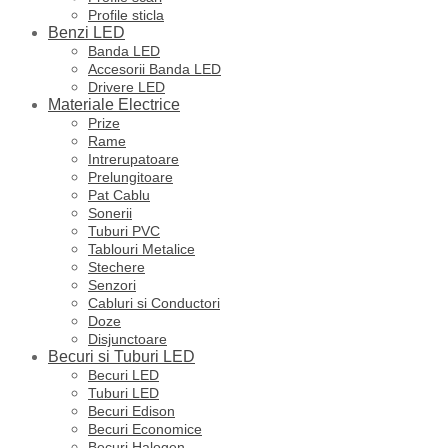
Profile sticla
Benzi LED
Banda LED
Accesorii Banda LED
Drivere LED
Materiale Electrice
Prize
Rame
Intrerupatoare
Prelungitoare
Pat Cablu
Sonerii
Tuburi PVC
Tablouri Metalice
Stechere
Senzori
Cabluri si Conductori
Doze
Disjunctoare
Becuri si Tuburi LED
Becuri LED
Tuburi LED
Becuri Edison
Becuri Economice
Becuri Halogen