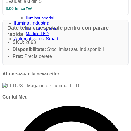
Evaluat la
0
din 5
Iluminat Industrial
Iluminat Industrial
3.00
lei
cu TVA
Iluminat Industrial LED
Iluminat stradal
Iluminat Industrial
Date tehnice esentiale pentru comparare
Iluminat Expozitii
Module LED
rapida
Automatizari si Smart
SKU:
2863
Disponibilitate:
Stoc limitat sau indisponibil
Pret:
Pret la cerere
Aboneaza-te la newsletter
Contul Meu